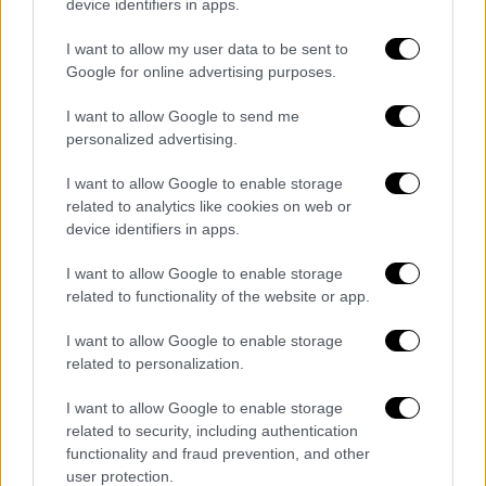
device identifiers in apps.
I want to allow my user data to be sent to
Google for online advertising purposes.
I want to allow Google to send me
«Δεν με ενοχλεί γιατί ο Τόλης ήταν και πολύ
personalized advertising.
καλό παιδί και περίεργο παιδί. Θα μπορούσε
δηλαδή κάλλιστα να τον έχει πειράξει κάτι
I want to allow Google to enable storage
που δεν το κατάλαβα. Του είχα πει να μου
related to analytics like cookies on web or
device identifiers in apps.
πει αν έκανα κάτι για ν' απολογηθώ, να ξέρω
γιατί. Έφυγε από κοντά μας και πικράθηκα
I want to allow Google to enable storage
γιατί ήταν σφραγίδα για το είδος που
related to functionality of the website or app.
υπηρετούσε» κατέληξε ο Γιάννης Βογιατζής.
I want to allow Google to enable storage
ΟΛΕΣ ΟΙ ΕΙΔΗΣΕΙΣ
related to personalization.
Εκλογές στην Αλβανία: Η πρώτη δήλωση
I want to allow Google to enable storage
related to security, including authentication
Μπελέρη μετά τη μεγάλη νίκη του στη
functionality and fraud prevention, and other
Χειμάρρα – Νίκησε η Δημοκρατία
user protection.