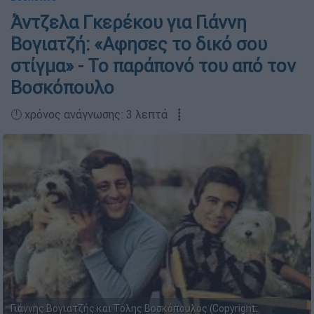
Άντζελα Γκερέκου για Γιάννη
Βογιατζή: «Αφησες το δικό σου
στίγμα» - Το παράπονό του από τον
Βοσκόπουλο
🕛 χρόνος ανάγνωσης: 3 λεπτά ┋
Γιάννης Βογιατζής και Τόλης Βοσκόπουλος (Copyright: