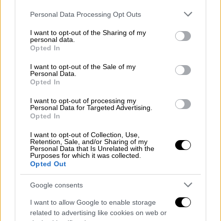
Please note that this website/app uses one or more Google
Personal Data Processing Opt Outs
«Ήμασταν μαζί από το πρωί μέχρι το βράδυ.
services and may gather and store information including but
Του τραγουδούσα τα τραγούδια που έγραφε,
not limited to your visit or usage behaviour. You may click to
I want to opt-out of the Sharing of my
personal data.
στο μαγαζί συνεργαζόμασταν και λέγαμε τα
grant or deny consent to Google and its third-party tags to
Opted In
use your data for below specified purposes in below Google
τραγούδια μισά - μισά. Όποτε είχε ανάγκη
consent section.
μετά τις 02:00 – 03:00 το πρωί, με έπαιρνε
I want to opt-out of the Sale of my
Personal Data.
τηλέφωνο γιατί μέναμε και κοντά. Ήρθε μια
Opted In
στιγμή που σταμάτησε η φιλία μας. Όταν
I want to opt-out of processing my
κάποια στιγμή τον ρώτησα τι συμβαίνει,
Personal Data for Targeted Advertising.
Opted In
γύρισε το κεφάλι και έφυγε. Το πήρε μαζί
του το μυστικό».
I want to opt-out of Collection, Use,
Retention, Sale, and/or Sharing of my
Personal Data that Is Unrelated with the
Purposes for which it was collected.
Opted Out
Google consents
I want to allow Google to enable storage
related to advertising like cookies on web or