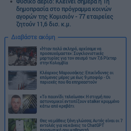
Φυσικό αέριο: Κλείνει σήμερα η 1η
δημοπρασία στο πρόγραμμα κοινών
αγορών της Κομισιόν - 77 εταιρείες
ζητούν 11,6 δισ. κ.μ.
Διαβάστε ακόμη
«Ήταν πολύ σκληρό, αρχίσαμε να
προσευχόμαστε»: Συγκλονιστικές
μαρτυρίες για τον σεισμό των 7,6 Ρίχτερ
στην Κολομβία
Κλέαρχος Μαρουσάκης: Επικίνδυνες οι
επόμενες μέρες με έως 9 μποφόρ - Οι
περιοχές που θα επηρεαστούν
«Το παιχνίδι τελείωσε»: Η στιγμή που
αστυνομικοί εντοπίζουν stalker κρυμμένο
κάτω από κρεβάτι
Θες να μάθεις ξένη γλώσσα; Αυτές είναι οι 7
εντολές για να κάνεις το ChatGPT
προσωπικό σου καθηγητή