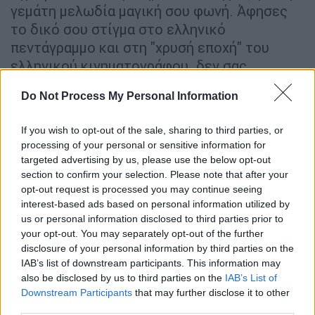
γεμάτη μελωδία μαγική σου φωνή. Άφησες
το δικό σου στίγμα στο ελληνικό
πεντάγραμμο και στη "χρυσή εποχή" του
ελληνικού κινηματογράφου. δεν σας
ξεχνάμε, τα θερμά μου συλλυπητήρια στους
Do Not Process My Personal Information
οικείους του».
Το παράπονό που είχε ο Γιάννης
If you wish to opt-out of the sale, sharing to third parties, or
processing of your personal or sensitive information for
Βογιατζής από τον Τόλη Βοσκόπου
targeted advertising by us, please use the below opt-out
section to confirm your selection. Please note that after your
Σε μια από τις τελευταίες του συνεντεύξεις,
opt-out request is processed you may continue seeing
ο Γιάννης Βογιατζής είχε εκφράσει το
interest-based ads based on personal information utilized by
παράπονο που είχε από τον Τόλη
us or personal information disclosed to third parties prior to
your opt-out. You may separately opt-out of the further
Βοσκόπουλο. Μιλώντας στην κάμερα της
disclosure of your personal information by third parties on the
πρωινής εκπομπής του MEGA, ο
IAB’s list of downstream participants. This information may
τραγουδιστής είχε αναφερθεί στον Τόλη
also be disclosed by us to third parties on the
IAB’s List of
Βοσκόπουλο, λέγοντας ότι «έφυγε και δεν
Downstream Participants
that may further disclose it to other
έμαθα γιατί σταμάτησε η φιλία μας».
third parties.