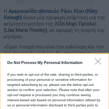
Η
Aμερικανίδα ηθοποιός
Ράιλι Κίου (Riley
Keough)
έκανε μία τρυφερή ανάρτηση για την
αείμνηστη μητέρα της
Λίζα Μαρί Πρίσλεϊ
(Lisa Marie Presley)
, με αφορμή τη γιορτή της
μητέρας.
«Είμαι τυχερή που είχα την καλύτερη και την
πιο στοργική μαμά που θα μπορούσα να
ζητήσω», έγραψε η Κίου στη δημοσίευση
Do Not Process My Personal Information
λίγους μήνες μετά τον θάνατό της. Τη
συνόδευσε με μία οικογενειακή φωτογραφία
If you wish to opt-out of the sale, sharing to third parties, or
των δύο γονιών της καθώς την κρατούν
processing of your personal or sensitive information for
αγκαλιά όταν ήταν νεογέννητη.
targeted advertising by us, please use the below opt-out
section to confirm your selection. Please note that after your
opt-out request is processed you may continue seeing
interest-based ads based on personal information utilized by
us or personal information disclosed to third parties prior to