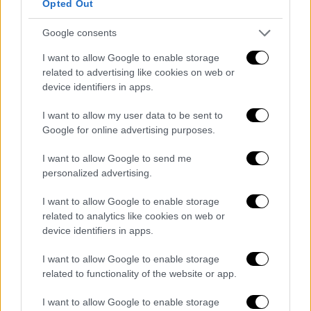
Opted Out
Ντάνι Κίου (Danny Keough)
. Σημειώνεται, ότι
το μοναχοπαίδι του Έλβις Πρίσλεϊ πέθανε
Google consents
τον Ιανουάριο σε ηλικία 54 ετών μετά από
I want to allow Google to enable storage
καρδιακή ανακοπή.
related to advertising like cookies on web or
device identifiers in apps.
Σύμφωνα με το Deadline, η διαθήκη που
άφησε έγινε η αφορμή ενός δικαστικού
I want to allow my user data to be sent to
αγώνα μεταξύ της ηθοποιού με την Πρισίλα
Google for online advertising purposes.
Πρίσλεϋ (Priscilla Presley), η οποία
I want to allow Google to send me
αμφισβητεί την εγκυρότητά της και οι
personalized advertising.
σχέσεις τους βρίσκονται σε τεντωμένο
σχοινί.
I want to allow Google to enable storage
related to analytics like cookies on web or
ΟΛΕΣ ΟΙ ΕΙΔΗΣΕΙΣ
device identifiers in apps.
Ο «πολύ σκληρός για να πεθάνει»
I want to allow Google to enable storage
related to functionality of the website or app.
Ερντογάν διεκδικεί την τρίτη του
θητεία - Όλα τα βλέμματα στα «παζάρια»
I want to allow Google to enable storage