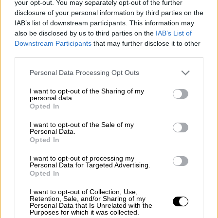
your opt-out. You may separately opt-out of the further
disclosure of your personal information by third parties on the
IAB’s list of downstream participants. This information may
also be disclosed by us to third parties on the
IAB’s List of
Downstream Participants
that may further disclose it to other
third parties.
Please note that this website/app uses one or more Google
Personal Data Processing Opt Outs
services and may gather and store information including but
not limited to your visit or usage behaviour. You may click to
I want to opt-out of the Sharing of my
personal data.
grant or deny consent to Google and its third-party tags to
View this post on Instagram
Opted In
use your data for below specified purposes in below Google
consent section.
I want to opt-out of the Sale of my
Personal Data.
Opted In
I want to opt-out of processing my
Personal Data for Targeted Advertising.
Opted In
I want to opt-out of Collection, Use,
Η ηθοποιός είναι το μεγαλύτερο παιδί της
Retention, Sale, and/or Sharing of my
Personal Data that Is Unrelated with the
Λίζα Μαρί Πρίσλεϊ από τη σχέση της με τον
Purposes for which it was collected.