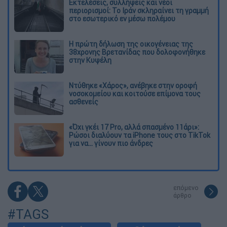
Εκτελέσεις, συλλήψεις και νέοι
περιορισμοί: Το Ιράν σκληραίνει τη γραμμή
στο εσωτερικό εν μέσω πολέμου
Η πρώτη δήλωση της οικογένειας της
38χρονης Βρετανίδας που δολοφονήθηκε
στην Κυψέλη
Ντύθηκε «Χάρος», ανέβηκε στην οροφή
νοσοκομείου και κοιτούσε επίμονα τους
ασθενείς
«Όχι γκέι 17 Pro, αλλά σπασμένο 11άρι»:
Ρώσοι διαλύουν τα iPhone τους στο TikTok
για να... γίνουν πιο άνδρες
επόμενο
άρθρο
#TAGS