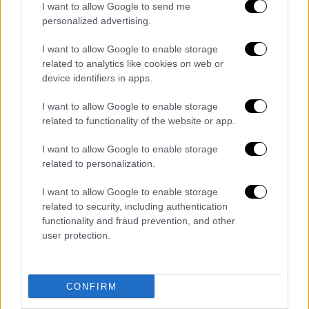
Αποσύρεται ο Γιώργος Κατρούγκαλος
I want to allow Google to send me
personalized advertising.
από τα ψηφοδέλτια του ΣΥΡΙΖΑ μετά τη
δήλωση για τις εισφορές των
I want to allow Google to enable storage
ελεύθερων επαγγελματιών
related to analytics like cookies on web or
Στην τελική ευθεία για τις εκλογές:
device identifiers in apps.
Πότε θα δημοσιευθεί η πρώτη εκτίμηση
I want to allow Google to enable storage
αποτελέσματος και πότε θα έχουμε
related to functionality of the website or app.
καθαρή εικόνα για το νικητή – Τι ισχύει
για την κατανομή εδρών
I want to allow Google to enable storage
related to personalization.
Γιατί οι Αρχές της Αλβανίας
κατεδαφίζουν το σπίτι ομογενή
I want to allow Google to enable storage
συνεργάτη του Μπελέρη στη Χειμάρρα
related to security, including authentication
Τσαβούσογλου: Στις δεύτερες κάλπες ο
functionality and fraud prevention, and other
user protection.
Ερντογάν θα αυξήσει το ποσοστό του, θα
πετύχουμε μια ιστορική νίκη
Ανατριχιαστική καταγγελία στη
CONFIRM
Θεσσαλονίκη: 54χρονος βίασε την