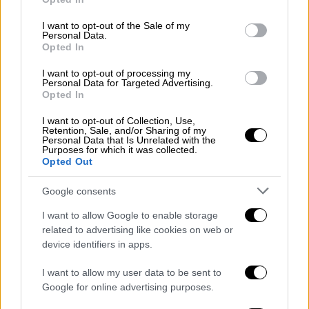
use your data for below specified purposes in below Google
Ο άνδρας που συνόδευε την
Τζέιντ Τζάγκερ
consent section.
I want to opt-out of the Sale of my
έγινε επιθετικός απέναντι στους
Personal Data.
σερβιτόρους και το ζεύγος εκδιώχθηκε από
Opted In
το εστιατόριο.
Καθώς εκείνος συνέχιζε να
I want to opt-out of processing my
εκτοξεύει ύβρεις από τον δρόμο, κλήθηκε η
Personal Data for Targeted Advertising.
Opted In
αστυνομία
. Όταν έφτασαν οι αστυνομικοί, ο
άνδρας αντιστάθηκε ενώ η Τζάγκερ τους
I want to opt-out of Collection, Use,
Retention, Sale, and/or Sharing of my
επιτέθηκε, με γρατζουνιές και
γροθιές
. Θα
Personal Data that Is Unrelated with the
Purposes for which it was collected.
οδηγηθεί ενώπιον δικαστηρίου αύριο
Opted Out
Παρασκευή, σύμφωνα πάντα με την
ισπανική
εφημερίδα
.
Google consents
I want to allow Google to enable storage
Η αστυνομία
απέφυγε να επιβεβαιώσει τις
related to advertising like cookies on web or
λεπτομέρειες
που ανέφερε η El Pais στο
device identifiers in apps.
ρεπορτάζ της.
I want to allow my user data to be sent to
ΟΛΕΣ ΟΙ ΕΙΔΗΣΕΙΣ
Google for online advertising purposes.