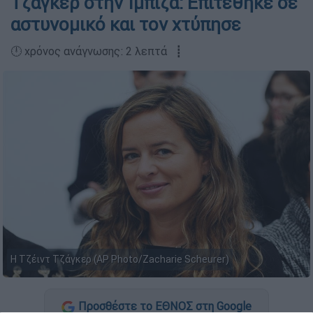
Τζάγκερ στην Ίμπιζα: Επιτέθηκε σε
αστυνομικό και τον χτύπησε
🕛 χρόνος ανάγνωσης: 2 λεπτά ┋
Η Τζέιντ Τζάγκερ (AP Photo/Zacharie Scheurer)
Προσθέστε το ΕΘΝΟΣ στη Google