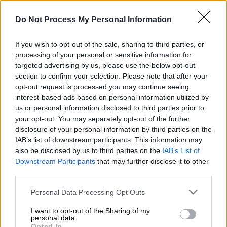
Do Not Process My Personal Information
Η
Τζέιντ Τζάγκερ
, η κόρη του
τραγουδιστή
των
Rolling Stones
Μικ Τζάγκερ
, συνελήφθη
If you wish to opt-out of the sale, sharing to third parties, or
στην
Ίμπιζα
επειδή επιτέθηκε σε
processing of your personal or sensitive information for
αστυνομικούς
, ανέφερε σήμερα μια
targeted advertising by us, please use the below opt-out
αστυνομική πηγή
, χωρίς να δώσει άλλες
section to confirm your selection. Please note that after your
διευκρινίσεις.
opt-out request is processed you may continue seeing
interest-based ads based on personal information utilized by
Η 51χρονη
σχεδιάστρια κοσμημάτων
διέμενε
us or personal information disclosed to third parties prior to
your opt-out. You may separately opt-out of the further
σε ξενοδοχείο στο δημοφιλές ισπανικό νησί
disclosure of your personal information by third parties on the
τουλάχιστον από τις 11 Μαΐου, σύμφωνα με
IAB’s list of downstream participants. This information may
τη σελίδα της στο
Instagram
. Συνελήφθη την
also be disclosed by us to third parties on the
IAB’s List of
Τετάρτη μαζί με έναν άνδρα.
Είχε προηγηθεί
Downstream Participants
that may further disclose it to other
third parties.
ένας διαπληκτισμός σε ένα εστιατόριο, στην
πρωτεύουσα του νησιού
, ανέφερε η
Please note that this website/app uses one or more Google
Personal Data Processing Opt Outs
εφημερίδα
El Pais
, επικαλούμενη αυτόπτες
services and may gather and store information including but
not limited to your visit or usage behaviour. You may click to
I want to opt-out of the Sharing of my
μάρτυρες.
personal data.
grant or deny consent to Google and its third-party tags to
Opted In