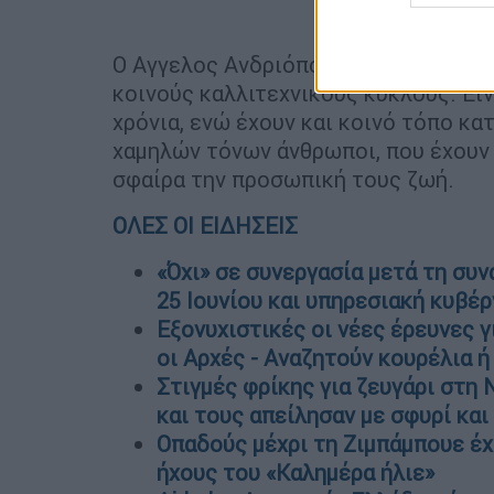
Ο Αγγελος Ανδριόπουλος και η σκην
κοινούς καλλιτεχνικούς κύκλους. Είν
χρόνια, ενώ έχουν και κοινό τόπο κατ
χαμηλών τόνων άνθρωποι, που έχουν 
σφαίρα την προσωπική τους ζωή.
ΟΛΕΣ ΟΙ ΕΙΔΗΣΕΙΣ
«Όχι» σε συνεργασία μετά τη συ
25 Ιουνίου και υπηρεσιακή κυβέ
Εξονυχιστικές οι νέες έρευνες γ
οι Αρχές - Αναζητούν κουρέλια 
Στιγμές φρίκης για ζευγάρι στη 
και τους απείλησαν με σφυρί και
Οπαδούς μέχρι τη Ζιμπάμπουε έχ
ήχους του «Καλημέρα ήλιε»