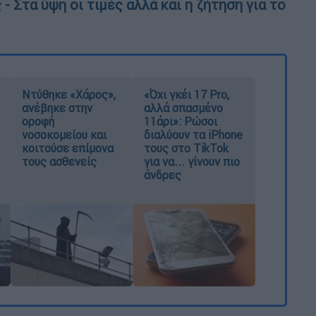
- Στα ύψη οι τιμές αλλά και η ζήτηση για το
Ντύθηκε «Χάρος»,
«Όχι γκέι 17 Pro,
ανέβηκε στην
αλλά σπασμένο
οροφή
11άρι»: Ρώσοι
νοσοκομείου και
διαλύουν τα iPhone
κοιτούσε επίμονα
τους στο TikTok
τους ασθενείς
για να... γίνουν πιο
άνδρες