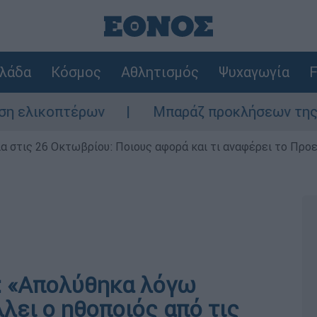
λάδα
Κόσμος
Αθλητισμός
Ψυχαγωγία
F
πτέρων
Μπαράζ προκλήσεων της Άγκυρας στ
ία στις 26 Οκτωβρίου: Ποιους αφορά και τι αναφέρει το Προ
: «Απολύθηκα λόγω
λει ο ηθοποιός από τις