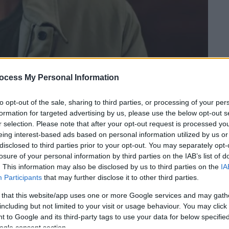
ocess My Personal Information
 το ΕΘΝΟΣ στη Google
to opt-out of the sale, sharing to third parties, or processing of your per
formation for targeted advertising by us, please use the below opt-out s
r selection. Please note that after your opt-out request is processed y
 προσωπικό του λογαριασμό στο Facebook,
eing interest-based ads based on personal information utilized by us or
ς, ο οποίος έγινε γνωστός στο ευρύ κοινό
disclosed to third parties prior to your opt-out. You may separately opt-
 «
Άγριες Μέλισσες
», αποκάλυψε ότι
losure of your personal information by third parties on the IAB’s list of
 επειδή
η σύζυγός του,
Βάλια
. This information may also be disclosed by us to third parties on the
IA
Participants
that may further disclose it to other third parties.
 that this website/app uses one or more Google services and may gath
ω… εγκυμοσύνης. Να κλείνεις μια συμφωνία
including but not limited to your visit or usage behaviour. You may click 
 τα χέρια και δύο μήνες μετά, ύστερα από
 to Google and its third-party tags to use your data for below specifi
σει την καλοκαιρινή σου περίοδο, να σε
ogle consent section.