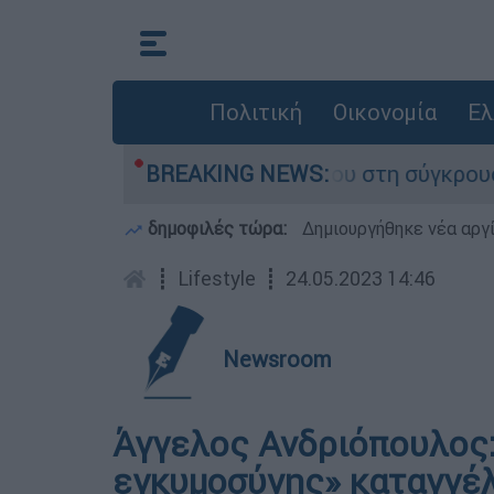
Πολιτική
Οικονομία
Ελ
ίγο που έχασε τη ζωή του στη σύγκρουση ελικο
BREAKING NEWS:
δημοφιλές τώρα:
Δημιουργήθηκε νέα αργ
┋
Lifestyle
┋
24.05.2023 14:46
Newsroom
Άγγελος Ανδριόπουλος
εγκυμοσύνης» καταγγέλ