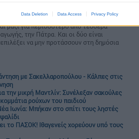
Data Deletion
Data Access
Privacy Policy
ογράφος Βάλια Ψωμιάδη γνωρίστηκαν σε
αι μαζί για περισσότερο από τέσσερα
αγωγής, την Πάτρα. Και οι δύο είναι
επιλέξει να μην προτάσσουν στη δημόσια
νάντηση με Σακελλαροπούλου - Κάλπες στις
ρνηση
ια την μικρή Μαντλίν: Συνέλεξαν σακούλες
ή κομμάτια ρούχων του παιδιού
Νέα Ιωνία: Μπήκαν στο σπίτι τους ληστές
 ψαλίδι
ει το ΠΑΣΟΚ! Ιθαγενείς χορεύουν υπό τους