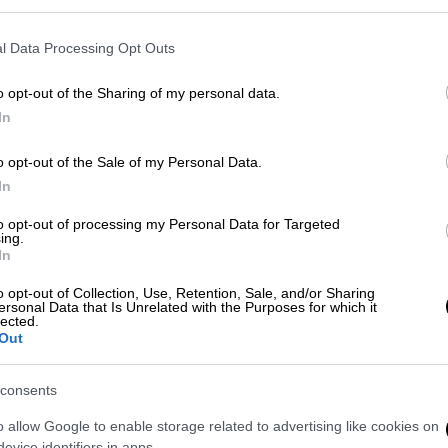
αγωγή και να σου λέει "ότι ο σκηνοθέτης
ία γιατί ανησυχεί ότι δεν θα βγάλεις την
l Data Processing Opt Outs
γκεκριμένη ημερομηνία γεννήσει η σύζυγός
o opt-out of the Sharing of my personal data.
In
ροσπαθούν ακόμα μετά από δεκαετίες να
o opt-out of the Sale of my Personal Data.
αιώματα κατά την περίοδο της εγκυμοσύνης
In
άρχουν και περιπτώσεις απολύσεων
παμπάδες, με σκοπό να μη βλάψουν (με την
to opt-out of processing my Personal Data for Targeted
ing.
ας παράστασης…».
In
o opt-out of Collection, Use, Retention, Sale, and/or Sharing
ersonal Data that Is Unrelated with the Purposes for which it
lected.
Out
consents
o allow Google to enable storage related to advertising like cookies on
evice identifiers in apps.