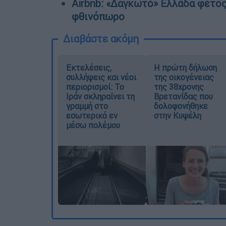
Airbnb: «Δαγκωτό» Ελλάδα φέτος 
φθινόπωρο
Διαβάστε ακόμη
Εκτελέσεις,
Η πρώτη δήλωση
συλλήψεις και νέοι
της οικογένειας
περιορισμοί: Το
της 38χρονης
Ιράν σκληραίνει τη
Βρετανίδας που
γραμμή στο
δολοφονήθηκε
εσωτερικό εν
στην Κυψέλη
μέσω πολέμου