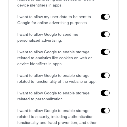
γυναίκες της μουσικής και της ροκ. A legend.
device identifiers in apps.
RIP Tina» έγραψε κάποιος άλλος. «Καλό
ταξίδι στους Αγγέλους στην φωνάρα, τα πιο
I want to allow my user data to be sent to
όμορφα πόδια της μουσικής βιομηχανίας, την
Google for online advertising purposes.
ερμηνεύτρια αναμνήσεων της νεότητας μας»
I want to allow Google to send me
σημείωσε ένας τρίτος.
personalized advertising.
https://twitter.com/lnds5071/status/16615157
I want to allow Google to enable storage
22571276290
related to analytics like cookies on web or
device identifiers in apps.
https://twitter.com/katernel/status/16614576
87756849153
I want to allow Google to enable storage
related to functionality of the website or app.
https://twitter.com/Itanduofores/status/1661
I want to allow Google to enable storage
482107267592192
related to personalization.
https://twitter.com/ForeverZikos/status/1661
I want to allow Google to enable storage
469152186630144
related to security, including authentication
functionality and fraud prevention, and other
https://twitter.com/AkisV90/status/16614583