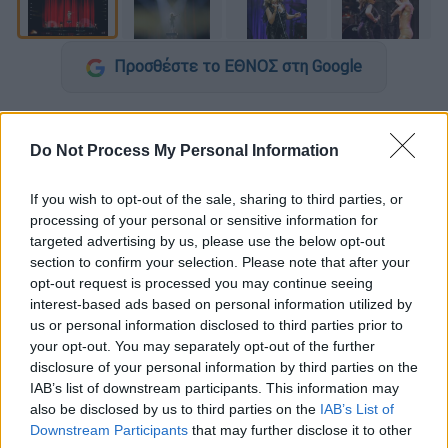
Προσθέστε το ΕΘΝΟΣ στη Google
Απέραντη θλίψη έχει προκαλέσει η είδηση
του θανάτου της
Τίνα Τέρνερ
(Tina Turner)
.
Do Not Process My Personal Information
Από χθες, τα
social media
έχουν κατακλυστεί
από εκατοντάδες μηνύματα. Η
If you wish to opt-out of the sale, sharing to third parties, or
processing of your personal or sensitive information for
αποκαλούμενη «γιαγιά της ροκ»
άφησε την
targeted advertising by us, please use the below opt-out
τελευταία της πνοή, σε ηλικία 83 ετών
, στην
section to confirm your selection. Please note that after your
Ελβετία
και συγκεκριμένα στο σπίτι της,
opt-out request is processed you may continue seeing
στην πόλη Κούσναχτ, κοντά στη Ζυρίχη,
interest-based ads based on personal information utilized by
us or personal information disclosed to third parties prior to
όπως ανακοίνωσε εκπρόσωπός της.
your opt-out. You may separately opt-out of the further
disclosure of your personal information by third parties on the
Στην πολυετή καριέρα της, ηχογράφησε
IAB’s list of downstream participants. This information may
σπουδαίες επιτυχίες, όπως τα τραγούδια
also be disclosed by us to third parties on the
IAB’s List of
«What’s Love Got to Do with It» και «(Simply)
Downstream Participants
that may further disclose it to other