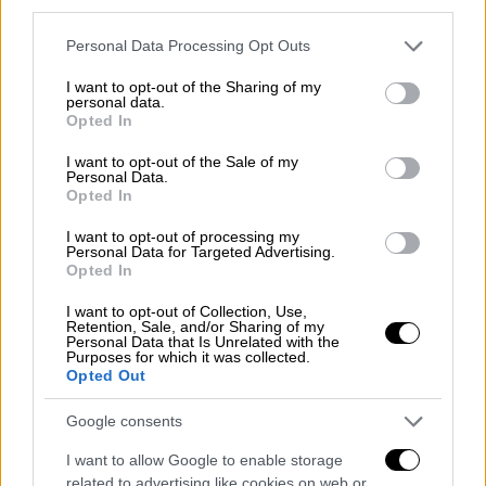
The Best», τα άλμπουμ της πούλησαν
third parties.
περισσότερα από 100 εκατομμύρια αντίτυπα
Please note that this website/app uses one or more Google
Personal Data Processing Opt Outs
παγκοσμίως, ενώ βραβεύτηκε με 12 Grammy.
services and may gather and store information including but
Απέκτησε το προσωπικό της αστέρι στη
not limited to your visit or usage behaviour. You may click to
I want to opt-out of the Sharing of my
personal data.
grant or deny consent to Google and its third-party tags to
Λεωφόρο της Δόξας
στο Χόλιγουντ και τ'
Opted In
use your data for below specified purposes in below Google
όνομά της συμπεριλαμβάνεται στο Rock &
consent section.
I want to opt-out of the Sale of my
Roll Hall of Fame.
Personal Data.
Opted In
«Εφυγε ένας θρύλος, ένα σύμβολο ενάντια
I want to opt-out of processing my
στην καταπίεση. Μια τεράστια καλλιτέχνιδα
Personal Data for Targeted Advertising.
που όμοια της δεν έχει περάσει. Προσωπική
Opted In
αγαπημένη μου, τεράστια προσωπικότητα,
I want to opt-out of Collection, Use,
που κάτι βασικές νεότερες ούτε με μια
Retention, Sale, and/or Sharing of my
Personal Data that Is Unrelated with the
τρίχα της δεν συγκρίνονται.Θέλω να κλάψω
Purposes for which it was collected.
Opted Out
λίγο τώρα. Την αγαπω βαθιά» έγραψε ένας
χρήστης στο Twitter.
Google consents
«Έφυγε μια από τις πιο επιδραστικές
I want to allow Google to enable storage
related to advertising like cookies on web or