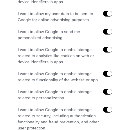
όλα είναι αληθινά, χωρίς CGI"» ανέφερε ο
device identifiers in apps.
ηθοποιός. Ο
Στίβεν Σπίλμπεργκ,
σύμφωνα με
I want to allow my user data to be sent to
τον Μπαντέρας, τόνισε ακόμη: «Αλλά τα
Google for online advertising purposes.
πράγματα θα αλλάξουν. Θα αλλάξουν
γρήγορα. Και έτσι θα πρέπει να είστε
I want to allow Google to send me
personalized advertising.
περήφανοι για αυτήν την ταινία».
I want to allow Google to enable storage
«Δεν ξέρω αν αντιλαμβανόμουν απόλυτα
related to analytics like cookies on web or
όταν γύριζα την ταινία ότι θα είχε
device identifiers in apps.
αντίκτυπο» προσέθεσε ο Μπαντέρας. «Ο
αντίκτυπος που έχει, και ειδικά μετά από 25
I want to allow Google to enable storage
related to functionality of the website or app.
χρόνια… Ήταν μια πολύ όμορφη ταινία
περιπέτειας με πολλά συστατικά που την
I want to allow Google to enable storage
έκαναν να λάμπει με πολύ όμορφο τρόπο.
related to personalization.
Δεν έχω παρά μόνον καλές αναμνήσεις»
I want to allow Google to enable storage
υπογράμμισε.
related to security, including authentication
functionality and fraud prevention, and other
Ο Μπαντέρας και η συμπρωταγωνίστριά
user protection.