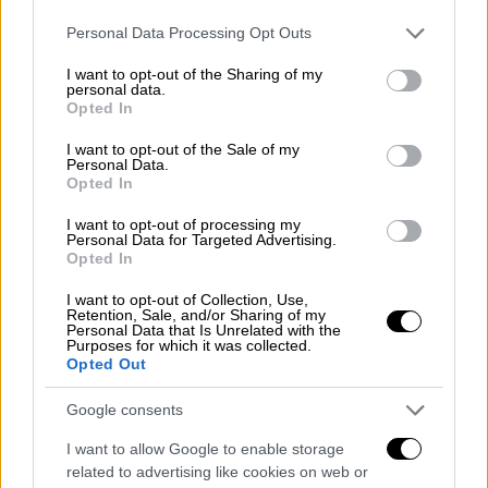
πράγματα πρόκειται να αλλάξουν».
Please note that this website/app uses one or more Google
Personal Data Processing Opt Outs
services and may gather and store information including but
not limited to your visit or usage behaviour. You may click to
I want to opt-out of the Sharing of my
personal data.
grant or deny consent to Google and its third-party tags to
Opted In
use your data for below specified purposes in below Google
consent section.
I want to opt-out of the Sale of my
Personal Data.
video
Opted In
I want to opt-out of processing my
Personal Data for Targeted Advertising.
Opted In
I want to opt-out of Collection, Use,
Retention, Sale, and/or Sharing of my
«Ο Στίβεν Σπίλμπεργκ μου είπε μια φορά στη
Personal Data that Is Unrelated with the
Purposes for which it was collected.
διάρκεια των γυρισμάτων: "Αυτό θα είναι
Opted Out
πιθανώς ένα από τα τελευταία γουέστερν
που γυρίζεται με τον τρόπο που γυρίζονταν
Google consents
τα γουέστερν παλιά, με πραγματικές σκηνές
I want to allow Google to enable storage
με αληθινά άλογα, πραγματικό σπαθί, όπου
related to advertising like cookies on web or