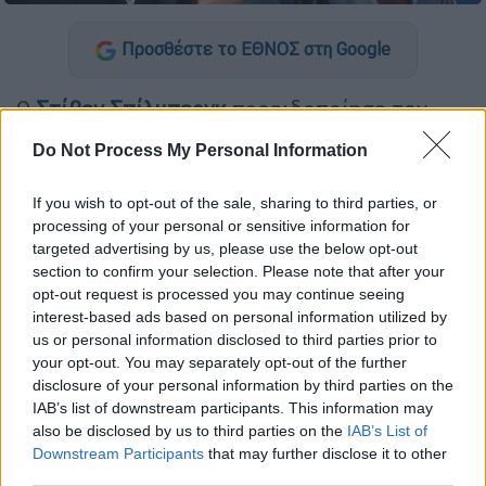
Προσθέστε το ΕΘΝΟΣ στη Google
Ο
Στίβεν Σπίλμπεργκ
προειδοποίησε τον
Αντόνιο Μπαντέρας
στα γυρίσματα της
Do Not Process My Personal Information
ταινίας
«The Mask of Zorro» το 1998
για την
επικείμενη άνοδο της χρήσης της τεχνικής
If you wish to opt-out of the sale, sharing to third parties, or
CGI (εικόνες που δημιουργούνται εξ
processing of your personal or sensitive information for
ολοκλήρου από τον υπολογιστή).
targeted advertising by us, please use the below opt-out
section to confirm your selection. Please note that after your
Με αφορμή την 25η επέτειο της ταινίας
opt-out request is processed you may continue seeing
interest-based ads based on personal information utilized by
δράσης, σε σκηνοθεσία Μάρτιν Κάμπελ και
us or personal information disclosed to third parties prior to
παραγωγή της Amblin Entertainment του
your opt-out. You may separately opt-out of the further
Σπίλμπεργκ, σε πρόσφατη συνέντευξή του
disclosure of your personal information by third parties on the
στο Yahoo Entertainment ο
Αντόνιο
IAB’s list of downstream participants. This information may
also be disclosed by us to third parties on the
IAB’s List of
Μπαντέρας
θυμήθηκε ότι ο Αμερικανός
Downstream Participants
that may further disclose it to other
σκηνοθέτης και παραγωγός του είπε ότι «τα
third parties.