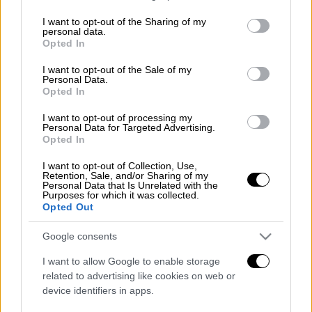
Θεολόγου είναι σήμερα, Σάββατο, 5
services and may gather and store information including but
not limited to your visit or usage behaviour. You may click to
I want to opt-out of the Sharing of my
Αυγούστου.
personal data.
grant or deny consent to Google and its third-party tags to
Opted In
use your data for below specified purposes in below Google
Τα ονόματα που γιορτάζουν σήμερα είναι:
consent section.
I want to opt-out of the Sale of my
Νόννα, Νόνα
.
Personal Data.
Opted In
Ανατολή ήλιου
: 06:31 - Δύση ήλιου: 20:31 -
I want to opt-out of processing my
Διάρκεια ημέρας: 13 ώρες 60 λεπτά
Personal Data for Targeted Advertising.
Opted In
Σελήνη
18.9 ημερών
I want to opt-out of Collection, Use,
Retention, Sale, and/or Sharing of my
Διαβάστε ακόμη
Personal Data that Is Unrelated with the
Purposes for which it was collected.
Opted Out
Εκτελέσεις, συλλήψεις και νέοι
περιορισμοί: Το Ιράν σκληραίνει τη γραμμή
στο εσωτερικό εν μέσω πολέμου
Google consents
I want to allow Google to enable storage
Η πρώτη δήλωση της οικογένειας της
related to advertising like cookies on web or
38χρονης Βρετανίδας που δολοφονήθηκε
στην Κυψέλη
device identifiers in apps.