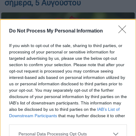
σήμερα, 5 Αυγούστου
Do Not Process My Personal Information
If you wish to opt-out of the sale, sharing to third parties, or
processing of your personal or sensitive information for
targeted advertising by us, please use the below opt-out
section to confirm your selection. Please note that after your
opt-out request is processed you may continue seeing
interest-based ads based on personal information utilized by
us or personal information disclosed to third parties prior to
your opt-out. You may separately opt-out of the further
Τριαντάφυλλο (Pixabay)
disclosure of your personal information by third parties on the
IAB’s list of downstream participants. This information may
also be disclosed by us to third parties on the
IAB’s List of
Προσθέστε το ΕΘΝΟΣ στη Google
Downstream Participants
that may further disclose it to other
third parties.
Της
Αγίας Νόννας
μητρός Γρηγορίου
Please note that this website/app uses one or more Google
Personal Data Processing Opt Outs