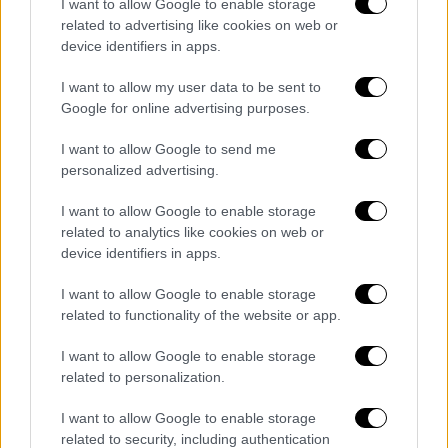
I want to allow Google to enable storage
εξομολογήθηκε: «Ήταν για εμένα ένας
related to advertising like cookies on web or
εξαιρετικός και μοναδικός άνθρωπος. Ήταν
device identifiers in apps.
τόσο άδικο αυτό. Προσπαθώ να μη το φέρνω
I want to allow my user data to be sent to
στο μυαλό μου. Είναι στον παράδεισο,
Google for online advertising purposes.
ανάμεσα στους αγγέλους και τους παίζει τις
μελωδίες του».
I want to allow Google to send me
personalized advertising.
Για τα αρνητικά σχόλια, η Μπέσσυ Αργυράκη
I want to allow Google to enable storage
απάντησε: «Ενώ στην αρχή νευρίαζα πάρα
related to analytics like cookies on web or
πολύ, στο τέλος κατάλαβα ότι υπάρχουν
device identifiers in apps.
άνθρωποι και ανθρωπάκια. Τα ανθρωπάκια
I want to allow Google to enable storage
έχουν προβλήματα, δεν τα έχουν λύσει με
related to functionality of the website or app.
τον εαυτό τους και προσπαθούν μέσα από
κακόβουλες αναρτήσεις να ισορροπήσουν.
I want to allow Google to enable storage
Πλέον δεν με αγγίζουν και όταν με νευριάζει
related to personalization.
κάτι πάρα πολύ, απαντάω. Δεν θα κατέβω
I want to allow Google to enable storage
στο επίπεδό τους, αλλά πρέπει να το
related to security, including authentication