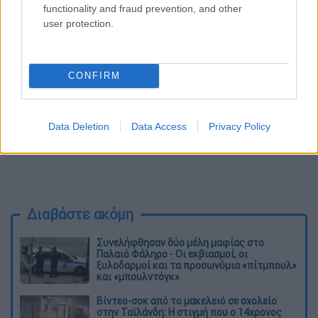
ψάξουν».
functionality and fraud prevention, and other
user protection.
CONFIRM
Data Deletion
Data Access
Privacy Policy
Διαβάστε ακόμη
Συνελήφθησαν δύο μέλη μαφίας στο
Παλαιό Φάληρο - Οι εκβιασμοί, οι
ξυλοδαρμοί και τα προσωνύμια «πίτμπουλ»
και «μπουλντόγκ»
Βίντεο-σοκ από το μακελειό σε σχολείο
στην Ταϊλάνδη: Η στιγμή που ο 14χρονος