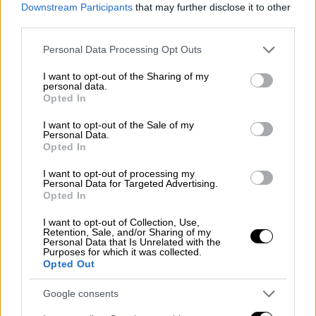
Downstream Participants
that may further disclose it to other
τον
Νίκο Χαρδαλιά
. Η πρόταση είχε γίνει
third parties.
από τον Γιώργο Πατούλη», είπε αρχικά η
Please note that this website/app uses one or more Google
Μπέσσυ Αργυράκη.
Personal Data Processing Opt Outs
services and may gather and store information including but
not limited to your visit or usage behaviour. You may click to
I want to opt-out of the Sharing of my
Για το σπίτι της που κάηκε από την πυρκαγιά
personal data.
grant or deny consent to Google and its third-party tags to
πριν από 2 χρόνια, η
Μπέσσυ Αργυράκη
Opted In
use your data for below specified purposes in below Google
τόνισε: «Σιγά σιγά το φτιάχνουμε. Όλα
consent section.
I want to opt-out of the Sale of my
γίνονται, αυτό που δεν επιστρέφει είναι η
Personal Data.
Opted In
ανθρώπινη ζωή. Το πρώτο πράγμα που
σκέφτηκαν ήταν να μη στεναχωρήσω τον
I want to opt-out of processing my
Personal Data for Targeted Advertising.
άντρα μου που έχει την καρδιά του και μετά
Opted In
να τρέξω να προλάβω να δω που είναι τα
I want to opt-out of Collection, Use,
ζωάκια μου. Υπάρχουν στιγμές που με ρίχνει
Retention, Sale, and/or Sharing of my
Personal Data that Is Unrelated with the
το γεγονός, αλλά είναι για λίγο γιατί πρέπει
Purposes for which it was collected.
να δώσω κουράγιο στην οικογένειά μου».
Opted Out
Για τον έναν χρόνο από τον θάνατο του
Google consents
Ρόμπερτ Ουίλιαμς, η Μπέσσυ Αργυράκη