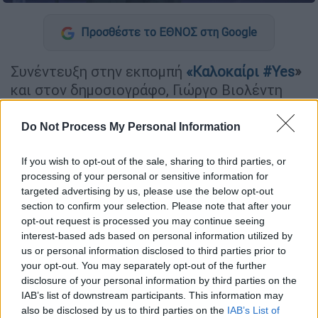
Προσθέστε το ΕΘΝΟΣ στη Google
Συνέντευξη στην εκπομπή
«Καλοκαίρι #Yes
»
και στον δημοσιογράφο, Γιώργο Βιολέντη
παραχώρησε η
Μπέσσυ Αργυράκη.
Do Not Process My Personal Information
Η τραγουδίστρια, μεταξύ άλλων, αναφέρθηκε
στην υποψηφιότητά της στις
δημοτικές
If you wish to opt-out of the sale, sharing to third parties, or
εκλογές
, στις πυρκαγιές που έκαναν στάχτη
processing of your personal or sensitive information for
το σπίτι της πριν από δύο χρόνια, αλλά και
targeted advertising by us, please use the below opt-out
section to confirm your selection. Please note that after your
στα κακόβουλα σχόλια που δέχτηκε για τα
opt-out request is processed you may continue seeing
κιλά της.
interest-based ads based on personal information utilized by
us or personal information disclosed to third parties prior to
«Από το ΄90 σας έχω μάθει να κατεβαίνω
your opt-out. You may separately opt-out of the further
στις δημοτικές εκλογές. Τώρα αποφάσισα
disclosure of your personal information by third parties on the
να κάνω ένα βήμα μπροστά και να
IAB’s list of downstream participants. This information may
also be disclosed by us to third parties on the
IAB’s List of
προχωρήσω στις περιφερειακές εκλογές με