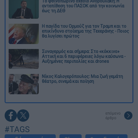
Το φθινοπωρινό σχέδιο Ανδρουλάκη: Η
αντεπίθεση του ΠΑΣΟΚ από την κοινωνία
έως τη ΔΕΘ
Η παγίδα του Ορμούζ για τον Τραμπ και το
επικίνδυνο στοίχημα της Τεχεράνης - Ποιος
θα λυγίσει πρώτος
Συναγερμός και σήμερα: Στο «κόκκινο»
Αττική και 6 περιφέρειες λόγω καύσωνα -
Αυξημένες περιπολίες και drones
Νίκος Καλογερόπουλος: Μια ζωή γεμάτη
θέατρο, σινεμά και ποίηση
επόμενο
άρθρο
#TAGS