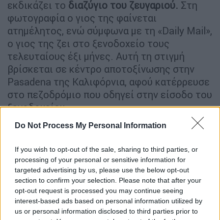
εκδικάζει το
διαζύγιο του ζευγαριού.
Στη
φωτογραφία ο γιος της φαίνεται
ατημέλητος, ενώ σύμφωνα με τη «Daily Mail»,
ο γιος της ζει στο ξενοδοχείο τους
τελευταίους έξι μήνες. Αυτή τη στιγμή
βρίσκεται σε κέντρο αποτοξίνωσης στην
Pasadena της Καλιφόρνια, αφού κατέρρευσε
στο πεζοδρόμιο που οδηγεί στην είσοδο του
ξενοδοχείου.
Do Not Process My Personal Information
EXCLUSIVE: Cher hired four men to
kidnap troubled son Elijah Blue
If you wish to opt-out of the sale, sharing to third parties, or
Allman from NYC hotel where he was
processing of your personal or sensitive information for
trying to reconcile with his wife, docs
targeted advertising by us, please use the below opt-out
reveal - as new photos show 'strung
section to confirm your selection. Please note that after your
opt-out request is processed you may continue seeing
out' musician at the Chateau
interest-based ads based on personal information utilized by
Marmont in days before being taken
us or personal information disclosed to third parties prior to
to rehab
https://t.co/E1DB82dqkF