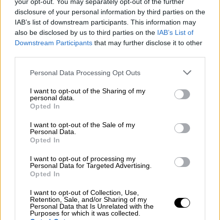
your opt-out. You may separately opt-out of the further
disclosure of your personal information by third parties on the
— Daily Mail Celebrity
IAB’s list of downstream participants. This information may
(@DailyMailCeleb)
September 26,
also be disclosed by us to third parties on the
IAB’s List of
Downstream Participants
that may further disclose it to other
2023
third parties.
Η
Μαρί Άντζελα Κινγκ
- η εν διαστάσει
Please note that this website/app uses one or more Google
Personal Data Processing Opt Outs
σύζυγος του Άλμαν- διατυπώνει αυτή την
services and may gather and store information including but
not limited to your visit or usage behaviour. You may click to
I want to opt-out of the Sharing of my
κατηγορία σε βάρος της Σερ, στα δικαστικά
personal data.
grant or deny consent to Google and its third-party tags to
έγγραφα που κατέθεσε για το διαζύγιο. Τα
Opted In
use your data for below specified purposes in below Google
έγγραφα κατατέθηκαν στο Ανώτατο
consent section.
I want to opt-out of the Sale of my
Δικαστήριο του Λος Άντζελες στις 5
Personal Data.
Opted In
Δεκεμβρίου, αλλά τώρα ήρθαν στο φως της
δημοσιότητας. Στα έγγραφα, σύμφωνα με το
I want to opt-out of processing my
Personal Data for Targeted Advertising.
ΕΤ, η Κινγκ ισχυρίζεται ότι της είπαν ότι η
Opted In
Σερ προσέλαβε τέσσερις άνδρες,
I want to opt-out of Collection, Use,
προκειμένου να πάρουν τον Άλμαν από
Retention, Sale, and/or Sharing of my
δωμάτιο ξενοδοχείου, στο οποίο
Personal Data that Is Unrelated with the
Purposes for which it was collected.