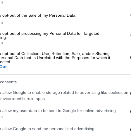
In
o opt-out of the Sale of my Personal Data.
In
to opt-out of processing my Personal Data for Targeted
ing.
In
o opt-out of Collection, Use, Retention, Sale, and/or Sharing
ersonal Data that Is Unrelated with the Purposes for which it
lected.
Out
consents
o allow Google to enable storage related to advertising like cookies on
evice identifiers in apps.
 πάρει τις θέσεις τους όσοι έχουν
o allow my user data to be sent to Google for online advertising
out προβολή της ταινίας «Μαρία Κάλλας:
s.
ολφ και Γιάννη Δημολίτσα και με την άφιξή
to allow Google to send me personalized advertising.