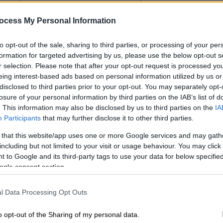
ναμνήσεις των Τομ Βολφ και Γιάννη
Μόνικα Μπελούτσι θα παραλάβει
τον
ocess My Personal Information
βάλ την Πέμπτη 9 Νοεμβρίου, πριν την
2000)
του Τζουζέπε Τορνατόρε.
to opt-out of the sale, sharing to third parties, or processing of your per
formation for targeted advertising by us, please use the below opt-out s
ωρίς έξω από τον κινηματογράφο
Ολύμπιον
,
r selection. Please note that after your opt-out request is processed y
ου πάνω από την πλατεία Αριστοτέλους.
eing interest-based ads based on personal information utilized by us or
disclosed to third parties prior to your opt-out. You may separately opt-
γκλιδώματα, έξω από τα οποία περιμένει
losure of your personal information by third parties on the IAB’s list of
ν τις 11 το βράδυ της Τετάρτης, ένα
. This information may also be disclosed by us to third parties on the
IA
ημείο, η πόρτα πίσω από τον οδηγό ανοίγει
Participants
that may further disclose it to other third parties.
ιού και αποβιβάζεται η πολυαναμενόμενη
 that this website/app uses one or more Google services and may gath
, φλας και εκφράσεων λατρείας, η
Μόνικα
including but not limited to your visit or usage behaviour. You may click 
ά τον κόσμο και στέλνει ένα φιλί στον
 to Google and its third-party tags to use your data for below specifi
ogle consent section.
l Data Processing Opt Outs
o opt-out of the Sharing of my personal data.