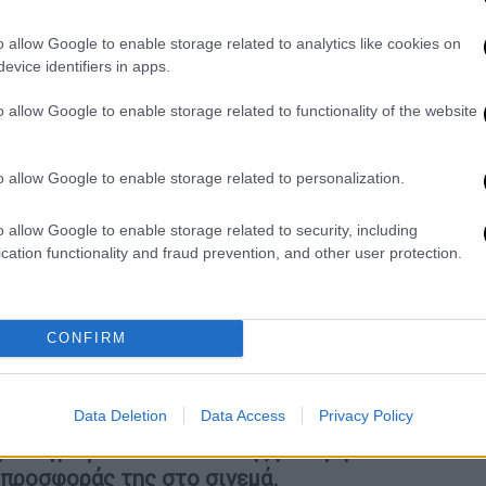
στιβάλ Κινηματογράφου Θεσσαλονίκης την
o allow Google to enable storage related to analytics like cookies on
evice identifiers in apps.
Γιάννη Δημολίτσα. «Αυτό που θα δούμε
μαντέρ για τη Μαρία Κάλλας. Σήμερα θα
o allow Google to enable storage related to functionality of the website
για την Μόνικα Μπελούτσι, τη Μόνικα αν
, μέσα από τα γράμματα της», εξήγησε ο
o allow Google to enable storage related to personalization.
ους υπόλοιπους συντελεστές και τέλος,
o allow Google to enable storage related to security, including
cation functionality and fraud prevention, and other user protection.
, όπως είπε ο κ. Ανδρεαδάκης.
έβηκε στη σκηνή του Ολύμπιον. «Δεν θέλω
νακαλύψετε μόνοι σας. Όπως όλοι ξέρετε, η
CONFIRM
α στην καρδιά μου. Σας ευχαριστώ πολύ»,
ε, το βράδυ της Πέμπτης, θα βρίσκεται και
Data Deletion
Data Access
Privacy Policy
ροβολή της ταινίας «
Μαλένα
», οπότε και θα
ματογράφου Θεσσαλονίκης με τιμητικό
 προσφοράς της στο σινεμά.