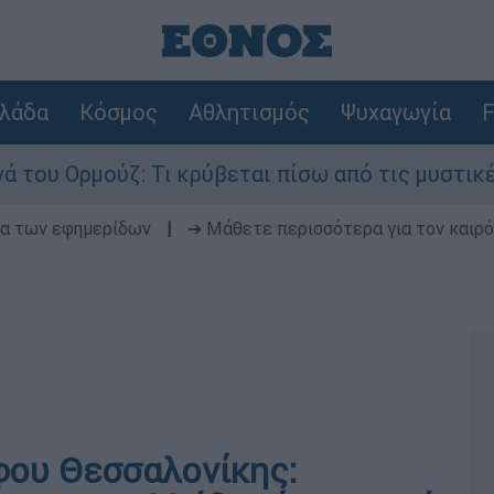
λάδα
Κόσμος
Αθλητισμός
Ψυχαγωγία
F
ζ: Τι κρύβεται πίσω από τις μυστικές διαπραγμα
δα των εφημερίδων
|
➔ Μάθετε περισσότερα για τον καιρό
φου Θεσσαλονίκης: