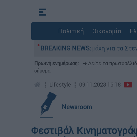
Πολιτική
Οικονομία
Ελ
Αυγούστου
BREAKING NEWS:
Η μάχη για τα Στενά του Ορμού
Πρωινή ενημέρωση:
➔ Δείτε τα πρωτοσέλι
σήμερα
┋
Lifestyle
┋
09.11.2023 16:18
Newsroom
Φεστιβάλ Κινηματογρά