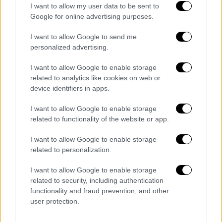
γυρίσει και κάποια ταινία εδώ, στη
I want to allow my user data to be sent to
Google for online advertising purposes.
Θεσσαλονίκη, την Κεντρική Μακεδονία, που
διαθέτει πια τος υποδομές» σημείωσε ο κ.
I want to allow Google to send me
Τζιτζικώστας.
personalized advertising.
Από την πλευρά της, η Μόνικα Μπελούτσι
I want to allow Google to enable storage
related to analytics like cookies on web or
ευχαρίστησε όλους όσους βρέθηκαν στην
device identifiers in apps.
αίθουσα αλλά και την διοργάνωση για το
βραβείο που της δόθηκε. Παράλληλα,
I want to allow Google to enable storage
εξέφρασε την ευγνωμοσύνη της στην Μαρία
related to functionality of the website or app.
Κάλλας, η αποτέλεσε πηγή έμπνευσής για
I want to allow Google to enable storage
εκείνη.
related to personalization.
I want to allow Google to enable storage
related to security, including authentication
functionality and fraud prevention, and other
user protection.