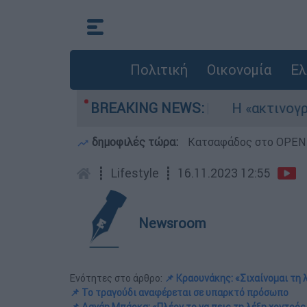
Πολιτική
Οικονομία
Ελ
 τρία αεροσκάφη
BREAKING NEWS:
Η «ακτινογραφία» της κα
δημοφιλές τώρα:
Κατσαφάδος στο OPEN: 
┋
Lifestyle
┋
16.11.2023 12:55
Newsroom
Ενότητες στο άρθρο:
📌 Κραουνάκης: «Σιχαίνομαι τη 
📌 Το τραγούδι αναφέρεται σε υπαρκτό πρόσωπο