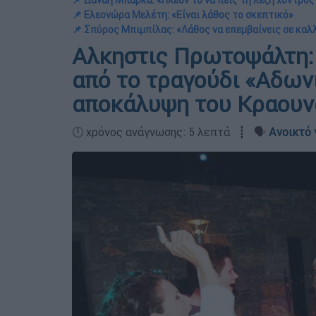
📌 Δανάη Μπάρκα: «Πλέον το να πεις τη λέξη χοντρός
📌 Ελεονώρα Μελέτη: «Είναι λάθος το σκεπτικό»
📌 Σπύρος Μπιμπίλας: «Λάθος να επεμβαίνεις σε καλ
Αλκηστις Πρωτοψάλτη: 
από το τραγούδι «Αδωνι
αποκάλυψη του Κραουν
🕛 χρόνος ανάγνωσης: 5 λεπτά ┋ 🗣️
Ανοικτό 