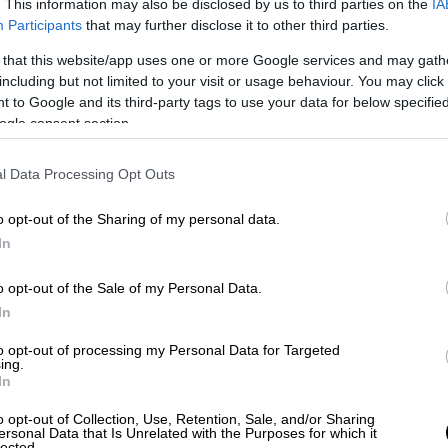
. This information may also be disclosed by us to third parties on the
IA
video
Participants
that may further disclose it to other third parties.
 that this website/app uses one or more Google services and may gath
including but not limited to your visit or usage behaviour. You may click 
 to Google and its third-party tags to use your data for below specifi
ogle consent section.
l Data Processing Opt Outs
o opt-out of the Sharing of my personal data.
In
η λέξη body shaming»
o opt-out of the Sale of my Personal Data.
 Κάθε ερμηνευτής στη ζωντανή απόδοση των
In
ράξει οτιδήποτε. Εγώ κάθε φορά που λέω το
τη χοντρή και όλες οι χοντρούλες από
to opt-out of processing my Personal Data for Targeted
ing.
In
θεωρεί ότι κάτι φταίει και δεν κάνει να
o opt-out of Collection, Use, Retention, Sale, and/or Sharing
ersonal Data that Is Unrelated with the Purposes for which it
α λοιπά… αλλά το τραγούδι είναι 40 ετών
lected.