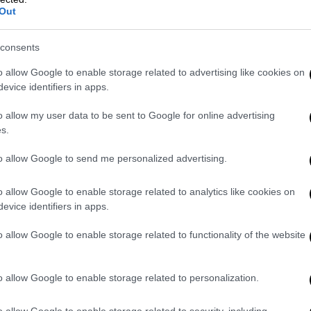
Out
δεν με νοιάζει. Δεν επικοινωνώ με την κυρία
ου Αθηναίων, ούτε κι εκείνη μαζί μου.
consents
 πολύ συγκεκριμένο υπαρκτό, αντρικό
o allow Google to enable storage related to advertising like cookies on
η να σας το αποκαλύψω. Είναι πασίγνωστο
evice identifiers in apps.
ω το τραγούδι τότε» είπε, αρχικά,
o allow my user data to be sent to Google for online advertising
s.
ε υπαρκτό πρόσωπο
to allow Google to send me personalized advertising.
γός του τραγουδιού αποκάλυψε πως
o allow Google to enable storage related to analytics like cookies on
όμως, δεν αποκάλυψε για ποιο πρόκειται.
evice identifiers in apps.
α πολύ συγκεκριμένο υπαρκτό, αντρικό
η να σας το αποκαλύψω. Είναι πασίγνωστο
o allow Google to enable storage related to functionality of the website
ψω το τραγούδι τότε».
o allow Google to enable storage related to personalization.
o allow Google to enable storage related to security, including