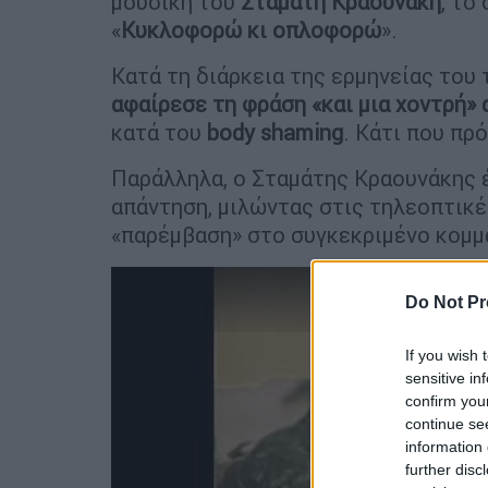
μουσική του
Σταμάτη Κραουνάκη
, το
«
Κυκλοφορώ κι οπλοφορώ
».
Κατά τη διάρκεια της ερμηνείας του
αφαίρεσε τη φράση «και μια χοντρή» 
κατά του
body shaming
. Κάτι που πρ
Παράλληλα, ο Σταμάτης Κραουνάκης 
απάντηση, μιλώντας στις τηλεοπτικέ
«παρέμβαση» στο συγκεκριμένο κομμ
Do Not Pr
If you wish 
sensitive in
confirm you
continue se
information 
further disc