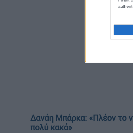
authenti
Δανάη Μπάρκα: «Πλέον το να
πολύ κακό»