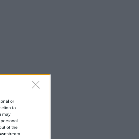
sonal or
ection to
ou may
 personal
out of the
 downstream