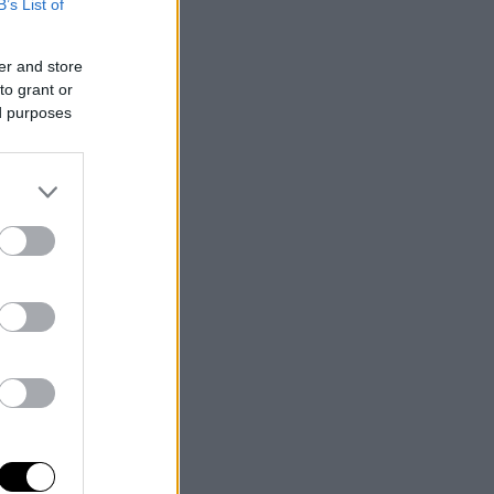
B’s List of
er and store
to grant or
ed purposes