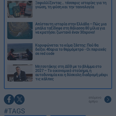
Ξεφυλλίζοντας... τέσσερις ιστορίες για τη
γνώση, τη φύση και την τεχνολογία
Απίστευτη ιστορία στην Ελλάδα – Πώς μια
μπάλα ταξίδεψε στη θάλασσα 80 μίλια για
να κρατήσει ζωντανό έναν 30χρονο!
Κορυφώνεται το κύμα ζέστης: Πού θα
δείξει 40αρια το θερμόμετρο - Οι περιοχές
σε red code
Μητσοτάκης στη ΔΕΘ με το βλέμμα στο
2027 – Το οικονομικό στοίχημα, η
αυτοδυναμία και η δύσκολη διαδρομή μέχρι
τις κάλπες
επόμενο
άρθρο
#TAGS