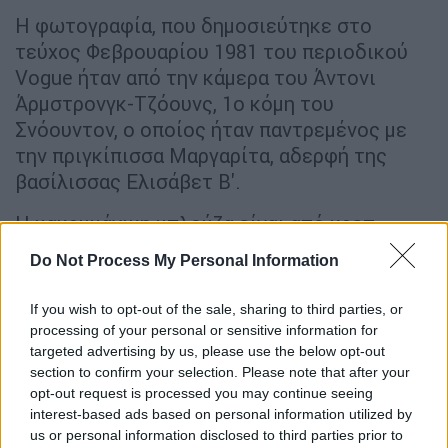
Η φωτογραφία, που δημοσιεύτηκε στο
τεύχος Φεβρουαρίου 1981 του περιοδικού
Vogue ήταν από την κάμερα του Άντονι
Άρμστρονγκ-Τζόουνς, 1ο κόμη του
Σνόουντον, ο οποίος ήταν παντρεμένος με
την πριγκίπισσα Μαργαρίτα, αδερφή της
βασίλισσας Ελισάβετ Β'.
Η μακρυμάνικη μπλούζα είναι από κρεπ
μεταξωτό σιφόν και έχει ροζ σατέν κορδέλα
Do Not Process My Personal Information
που δένει σε φιόγκο κάτω από τον γιακά. Το
μπροστινό μέρος της έχει χαλαρές πιέτες,
If you wish to opt-out of the sale, sharing to third parties, or
ενώ τα μακριά μανίκια καταλήγουν σε ριχτές
processing of your personal or sensitive information for
μανσέτες.
targeted advertising by us, please use the below opt-out
section to confirm your selection. Please note that after your
opt-out request is processed you may continue seeing
interest-based ads based on personal information utilized by
us or personal information disclosed to third parties prior to