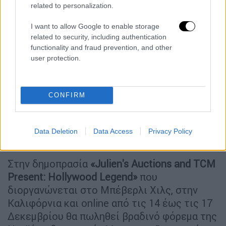
θα πωληθεί από
80.000 έως 100.000 δολάρια.
related to personalization.
I want to allow Google to enable storage
related to security, including authentication
functionality and fraud prevention, and other
user protection.
video
CONFIRM
Data Deletion
Data Access
Privacy Policy
Στην δημοπρασία
«Julien's Auctions and TCM
Present: Hollywood Legend»
που
διοργανώνεται στο Μπέβερλι Χιλς, στην
Καλιφόρνια και online από τις 14 έως τις 17
Δεκεμβρίου θα πωληθεί βραδινό φόρεμα της