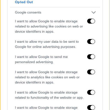
Opted Out
Copyright: Julien's Auctions
Google consents
Το 2019 ήταν μεταξύ των εκθεμάτων στο
I want to allow Google to enable storage
Παλάτι του Κένσινγκτον στην έκθεση
related to advertising like cookies on web or
«Diana: Her Fashion Story».
Οι σχεδιαστές
device identifiers in apps.
Ντέιβιντ και Ελίζαμπεθ Εμάνουελ
I want to allow my user data to be sent to
δημιούργησαν το πουκάμισο
Google for online advertising purposes.
επαναχρησιμοποιώντας ένα από τα
φορέματά τους, σύμφωνα με τον
οίκο
I want to allow Google to send me
δημοπρασιών.
personalized advertising.
I want to allow Google to enable storage
Ο αγοραστής του πουκάμισου θα λάβει
related to analytics like cookies on web or
επίσης μια υπογεγραμμένη επιστολή
device identifiers in apps.
γνησιότητας από την Ελίζαμπεθ Εμάνουελ
και ένα αντίγραφο του βιβλίου του 1998
I want to allow Google to enable storage
related to functionality of the website or app.
«Diana: Her Life in Fashion» της Τζορτζίνα
Χάουελ. Ο οίκος δημοπρασιών αναμένει ότι
I want to allow Google to enable storage