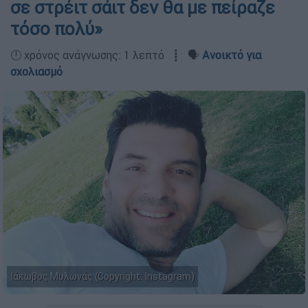
σε στρέιτ σάιτ δεν θα με πείραζε
τόσο πολύ»
🕛 χρόνος ανάγνωσης: 1 λεπτό ┋ 🗣️
Ανοικτό για
σχολιασμό
Ιάκωβος Μυλωνάς (Copyright: Instagram)