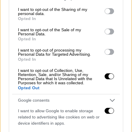
διέρρευσε η φωτογραφία. Όταν μου
services and may gather and store information including but
έστειλαν το λινκ
έμεινα άναυδος
.
not limited to your visit or usage behaviour. You may click to
I want to opt-out of the Sharing of my
personal data.
grant or deny consent to Google and its third-party tags to
Opted In
use your data for below specified purposes in below Google
consent section.
I want to opt-out of the Sale of my
Personal Data.
Opted In
I want to opt-out of processing my
Personal Data for Targeted Advertising.
Opted In
I want to opt-out of Collection, Use,
Retention, Sale, and/or Sharing of my
Personal Data that Is Unrelated with the
Purposes for which it was collected.
Opted Out
Είμαι τελείως γυμνός στη φωτογραφία. Όταν
Google consents
βγαίνει κάτι στο διαδίκτυο μετά
δεν
μπορείς να το σταματήσεις με τίποτα
. Το
I want to allow Google to enable storage
related to advertising like cookies on web or
μόνο που μπορούμε να κάνουμε είναι να
device identifiers in apps.
στείλουμε στην ιστοσελίδα να κατεβάσει