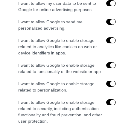
την φωτογραφία. Είναι και σε ένα σάιτ
I want to allow my user data to be sent to
διαφορετικού σεξουαλικού
Google for online advertising purposes.
προσανατολισμού και αυτό
καταστρέφει τη
I want to allow Google to send me
δική μου υπόληψη
. Αν ήταν σε στρέιτ σάιτ
personalized advertising.
δεν θα με πείραζε τόσο πολύ.
I want to allow Google to enable storage
Χρησιμοποιείται για κάτι που δεν μου
related to analytics like cookies on web or
αρέσει
».
device identifiers in apps.
I want to allow Google to enable storage
related to functionality of the website or app.
Τα σχολιά σας δημοσιεύονται άμεσα με δική σας ευθύνη. Το
ΕΘΝΟΣ θα παρεμβαίνει και τα προσβλητικά σχόλια θα
I want to allow Google to enable storage
διαγράφονται
related to personalization.
I want to allow Google to enable storage
related to security, including authentication
functionality and fraud prevention, and other
user protection.