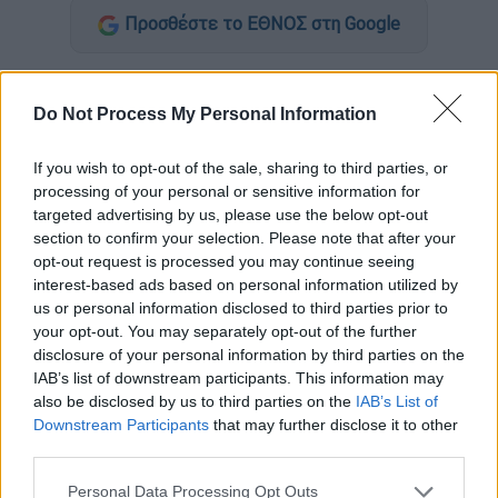
Προσθέστε το ΕΘΝΟΣ στη Google
Τον γύρο του διαδικτύου κάνει μία
φωτογραφία
του
ηθοποιού
Ιάκωβου
Do Not Process My Personal Information
Μυλωνά
, στην οποία φαίνεται να
'ναι
ολόγυμνος
. Οπως αποκάλυψε
If you wish to opt-out of the sale, sharing to third parties, or
processing of your personal or sensitive information for
δημοσιογράφος της εκπομπής «Το Πρωινό»,
targeted advertising by us, please use the below opt-out
το συγκεκριμένο στιγμιότυπο διέρρευσε σε
section to confirm your selection. Please note that after your
γκέι σάιτ, χωρίς την άδεια του.
opt-out request is processed you may continue seeing
interest-based ads based on personal information utilized by
Ο Ιάκωβος Μυλωνάς, μιλώντας στην πρωινή
us or personal information disclosed to third parties prior to
εκπομπή του ANT1, ανέφερε: «Η
your opt-out. You may separately opt-out of the further
disclosure of your personal information by third parties on the
φωτογραφία τραβήχτηκε από μια κοπέλα
IAB’s list of downstream participants. This information may
που ήμασταν μαζί, είναι ηθοποιός –
also be disclosed by us to third parties on the
IAB’s List of
φωτογράφος. Ήταν για προσωπική χρήση.
Downstream Participants
that may further disclose it to other
Δεν αναρτήθηκε από την κοπέλα
, χάκαραν το
third parties.
λάπτοπ της κοπέλας και έτσι μάλλον
Please note that this website/app uses one or more Google
Personal Data Processing Opt Outs