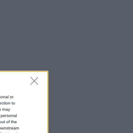
sonal or
ection to
ou may
 personal
out of the
 downstream