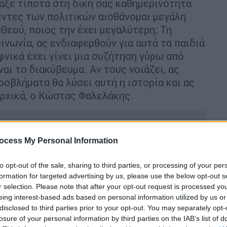
αξε τίποτα στη δική σας καθημερινότητα
βέντες των πολιτικών αισθάνομαι μεγάλη
Θεού, ποιος την έχει μεγαλύτερη; Τη
οινωνία, ας ενδιαφερθούν για αυτά τα παιδιά
φνικά έχει γίνει μια συζήτηση γύρω από
ναι το διακύβευμα. Αν τους νοιάζει, ας
ροβλήματα θα λύσει αυτή η ιστορία και ας
ρχικά, ο Κώστας Φαλελάκης.
ocess My Personal Information
όνια μετά τον θάνατο του Μηνά
to opt-out of the sale, sharing to third parties, or processing of your per
formation for targeted advertising by us, please use the below opt-out s
r selection. Please note that after your opt-out request is processed y
eing interest-based ads based on personal information utilized by us or
disclosed to third parties prior to your opt-out. You may separately opt-
losure of your personal information by third parties on the IAB’s list of
 του συντρόφου μου
. Το διανοείστε αυτό;