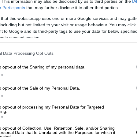
. This information may also be disclosed by us to third parties on the
IA
μπορούσα να πάρω το σώμα του. Με ρώτησε
Participants
that may further disclose it to other third parties.
 φασαρία; Συν το γεγονός ότι για την κοινή
 that this website/app uses one or more Google services and may gath
 να είναι στο όνομα του Μηνά, εννοώ το
including but not limited to your visit or usage behaviour. You may click 
ομιάς 30.000 ευρώ
. Δηλαδή το ’13 είχαμε
 to Google and its third-party tags to use your data for below specifi
κοινού και το ’15 το ξαναπλήρωσα. Αυτό
ogle consent section.
ωσης, το οποίο θα το είχαμε κάνει αν
ρόσθεσε.
l Data Processing Opt Outs
o opt-out of the Sharing of my personal data.
In
o opt-out of the Sale of my Personal Data.
In
to opt-out of processing my Personal Data for Targeted
ing.
In
o opt-out of Collection, Use, Retention, Sale, and/or Sharing
ersonal Data that Is Unrelated with the Purposes for which it
lected.