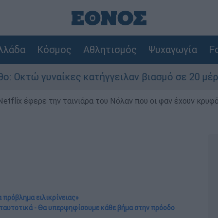
λλάδα
Κόσμος
Αθλητισμός
Ψυχαγωγία
Fo
αίκες κατήγγειλαν βιασμό σε 20 μέρες
Τρ
Netflix έφερε την ταινιάρα του Νόλαν που οι φαν έχουν κρυφό
να πρόβλημα ειλικρίνειας»
 ταυτοτικά - Θα υπερψηφίσουμε κάθε βήμα στην πρόοδο