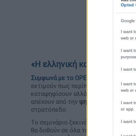
Opted 
Google 
I want t
web or d
I want t
purpose
«Η ελληνική κοινωνία έχει 
I want 
Συμφωνά με το OPEN και τη Σοφία Φ
I want t
εκτιμούν πως περίπου 20
γαλάζιοι β
web or d
καταψηφίσουν αλλά φαίνεται ότι περ
απέχουν από την
ψηφοφορία
. Αυτούς
I want t
στρατόπεδο.
or app.
Το σεμινάριο ξεκινάει τη Δευτέρα κα
I want t
θα δοθούν σε όλα τα ερωτήματα των 
I want t