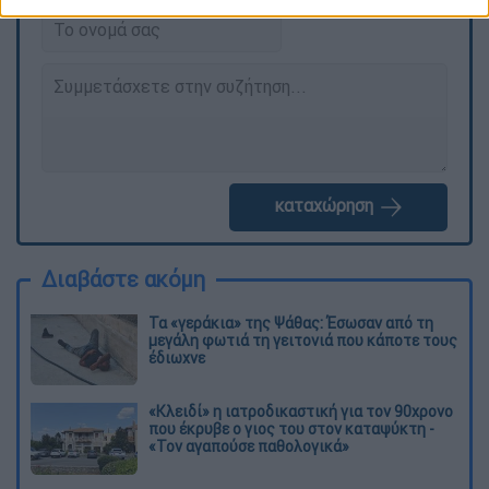
καταχώρηση
Διαβάστε ακόμη
Τα «γεράκια» της Ψάθας: Έσωσαν από τη
μεγάλη φωτιά τη γειτονιά που κάποτε τους
έδιωχνε
«Κλειδί» η ιατροδικαστική για τον 90χρονο
που έκρυβε ο γιος του στον καταψύκτη -
«Τον αγαπούσε παθολογικά»