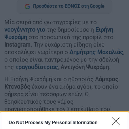
Προσθέστε το ΕΘΝΟΣ στη Google
Μία σειρά από φωτογραφίες με το
νεογέννητο γιο
της δημοσίευσε η
Ειρήνη
Ψυχράμη
στο προσωπικό της προφίλ στο
Instagram
. Την ευχάριστη είδηση είχε
αποκαλύψει νωρίτερα ο
Δημήτρης Μακαλιάς
,
ο οποίος είναι παντρεμένος με την αδελφή
της
τραγουδίστριας
,
Αντιγόνη Ψυχράμη
.
Η Ειρήνη Ψυχράμη και ο ηθοποιός
Λάμπρος
Κτεναβός
έχουν ένα ακόμα αγόρι, το οποίο
σήμερα είναι τεσσάρων ετών. Ο
θρησκευτικός τους γάμος
πραγματοποιήθηκε τον Σεπτέμβριο του
2022.
Do Not Process My Personal Information