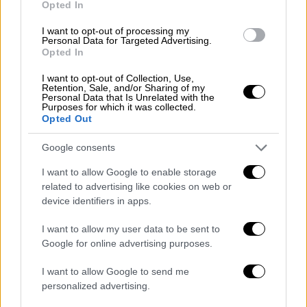
Opted In
Οπως αποκάλυψε ο Δημήτρης Μακαλιάς
στην εκπομπή «I love Σουκου», ο τοκετός
I want to opt-out of processing my
Personal Data for Targeted Advertising.
ήταν δύσκολος, και η τραγουδίστρια είχε
Opted In
προγραμματιστεί να γεννήσει με καισαρική,
I want to opt-out of Collection, Use,
αλλά τελικά γέννησε φυσιολογικά.
Retention, Sale, and/or Sharing of my
Personal Data that Is Unrelated with the
Purposes for which it was collected.
Opted Out
Google consents
I want to allow Google to enable storage
related to advertising like cookies on web or
device identifiers in apps.
I want to allow my user data to be sent to
Google for online advertising purposes.
I want to allow Google to send me
personalized advertising.
View this post on Instagram