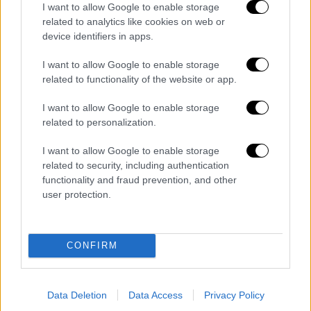
I want to allow Google to enable storage
related to analytics like cookies on web or
device identifiers in apps.
I want to allow Google to enable storage
related to functionality of the website or app.
I want to allow Google to enable storage
related to personalization.
«Ηταν μια εμπειρία που δεν θα ξεχάσω ποτέ,
με τους ανθρώπους μας κοντά, ένα δωμάτιο
I want to allow Google to enable storage
γεμάτο αγάπη ως πάνω, η αρχή ενός ταξιδιού
related to security, including authentication
functionality and fraud prevention, and other
γεμάτο όνειρα μόλις άρχισε! Σας
user protection.
ευχαριστούμε όλους!» έγραψε, μεταξύ
άλλων, η Ειρήνη Ψυχράμη στα
social media
.
CONFIRM
Τα σχολιά σας δημοσιεύονται άμεσα με δική σας ευθύνη. Το
ΕΘΝΟΣ θα παρεμβαίνει και τα προσβλητικά σχόλια θα
Data Deletion
Data Access
Privacy Policy
διαγράφονται