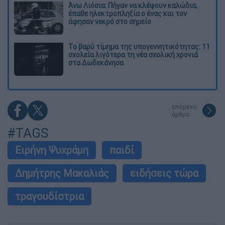
Άνω Λιόσια: Πήγαν να κλέψουν καλώδια,
έπαθε ηλεκτροπληξία ο ένας και τον
άφησαν νεκρό στο σημείο
Το βαρύ τίμημα της υπογεννητικότητας: 11
σχολεία λιγότερα τη νέα σχολική χρονιά
στα Δωδεκάνησα
επόμενο
άρθρο
#TAGS
Ειρήνη Ψυχράμη
παιδί
Δημήτρης Μακαλιάς
ειδήσεις τώρα
τραγουδίστρια