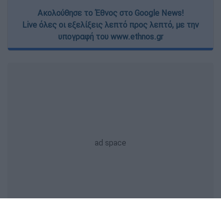
Ακολούθησε το Έθνος στο Google News!
Live όλες οι εξελίξεις λεπτό προς λεπτό, με την
υπογραφή του www.ethnos.gr