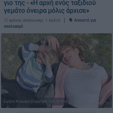
γιο της - «Η αρχή ενός ταξιδιού
γεμάτο όνειρα μόλις άρχισε»
🕛 χρόνος ανάγνωσης: 1 λεπτό ┋ 🗣️
Ανοικτό για
σχολιασμό
Ειρήνη Ψυχράμη (Copyright: Instagram)