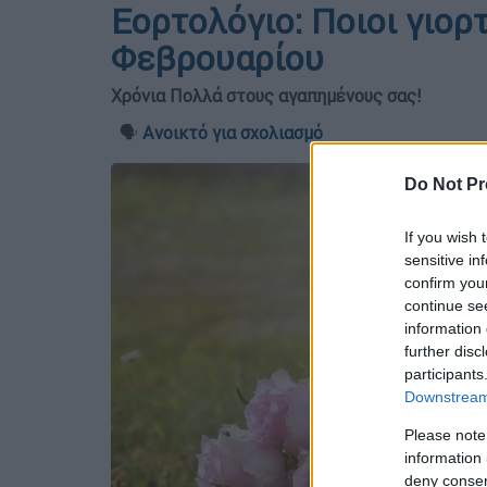
Εορτολόγιο: Ποιοι γιορ
Φεβρουαρίου
Χρόνια Πολλά στους αγαπημένους σας!
🗣️
Ανοικτό για σχολιασμό
Do Not Pr
If you wish 
sensitive in
confirm you
continue se
information 
further disc
participants
Downstream 
Please note
information 
deny consent