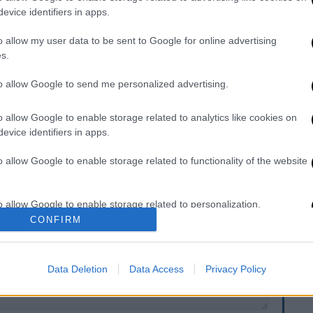
evice identifiers in apps.
o allow my user data to be sent to Google for online advertising
s.
υ γιορτάζει αυτό το όνομα.
to allow Google to send me personalized advertising.
:57 - Διάρκεια ημέρας: 10 ώρες 36 λεπτά
o allow Google to enable storage related to analytics like cookies on
evice identifiers in apps.
o allow Google to enable storage related to functionality of the website
. Το ΕΘΝΟΣ θα παρεμβαίνει και τα προσβλητικά σχόλια θα
o allow Google to enable storage related to personalization.
CONFIRM
o allow Google to enable storage related to security, including
cation functionality and fraud prevention, and other user protection.
Data Deletion
Data Access
Privacy Policy