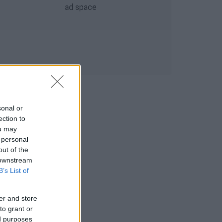
sonal or
ection to
ou may
 personal
out of the
 downstream
B’s List of
er and store
to grant or
ed purposes