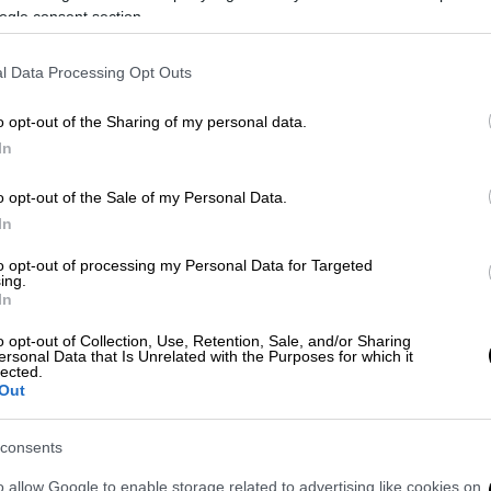
ogle consent section.
l Data Processing Opt Outs
o opt-out of the Sharing of my personal data.
In
o opt-out of the Sale of my Personal Data.
In
to opt-out of processing my Personal Data for Targeted
 το ΕΘΝΟΣ στη Google
ing.
In
ι σήμερα
Σάββατο 10 Φεβρουαρίου.
o opt-out of Collection, Use, Retention, Sale, and/or Sharing
ersonal Data that Is Unrelated with the Purposes for which it
lected.
Out
ης, Χάρης, Χάμπος, Λάμπης, Λάμπος,
consents
αλαμπία, Χαραλαμπή, Λαμπή, Λάμπω,
α, Χάμπη
o allow Google to enable storage related to advertising like cookies on