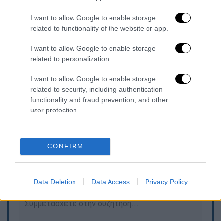
μου στείλανε μηνύματα χθες, ήταν πολύ
I want to allow Google to enable storage
συγκινητικό. Η μαμά μου, ο μπαμπάς μου και
related to functionality of the website or app.
η γυναίκα μου. Να στείλω ένα γλυκό φιλί
στην Κατερίνα Καινούργιου, ξέρει αυτή.
I want to allow Google to enable storage
related to personalization.
Αυτό έχω να πω. Με αγάπη το λέω. Μου
έστειλε περαστικά, είχαμε μια πολύ γλυκιά
I want to allow Google to enable storage
συνομιλία και την ευχαριστώ» είπε ο
related to security, including authentication
Δημήτρης Μακαλιάς.
functionality and fraud prevention, and other
user protection.
Τα σχολιά σας δημοσιεύονται άμεσα με δική σας ευθύνη. Το
CONFIRM
ΕΘΝΟΣ θα παρεμβαίνει και τα προσβλητικά σχόλια θα
διαγράφονται
Data Deletion
Data Access
Privacy Policy