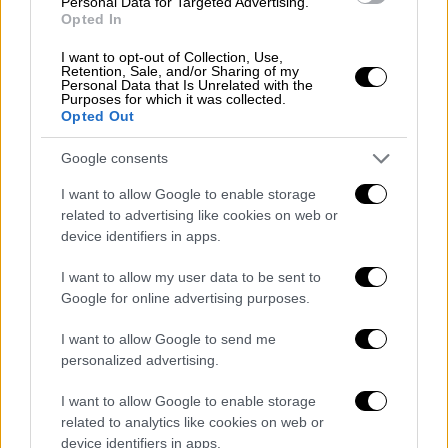
Personal Data for Targeted Advertising.
Opted In
I want to opt-out of Collection, Use,
Retention, Sale, and/or Sharing of my
Personal Data that Is Unrelated with the
Purposes for which it was collected.
Opted Out
Google consents
I want to allow Google to enable storage
related to advertising like cookies on web or
device identifiers in apps.
I want to allow my user data to be sent to
Google for online advertising purposes.
I want to allow Google to send me
personalized advertising.
Δημήτρης Μακαλιάς
I want to allow Google to enable storage
«Ηρθα πάλι πίσω σαν τον δολοφόνο! Ολα
related to analytics like cookies on web or
καλά πάντως, να ξέρετε. Ευχαριστώ όσους
device identifiers in apps.