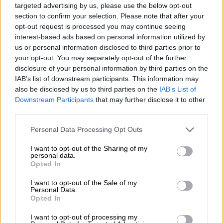
του, στην
Κατερίνα Καινούργιου
, έπειτα από
targeted advertising by us, please use the below opt-out
τα σχόλια που έκανε η παρουσιάστρια για
section to confirm your selection. Please note that after your
opt-out request is processed you may continue seeing
την εκπομπή «I Love ΣουΚου».
interest-based ads based on personal information utilized by
us or personal information disclosed to third parties prior to
your opt-out. You may separately opt-out of the further
disclosure of your personal information by third parties on the
IAB’s list of downstream participants. This information may
also be disclosed by us to third parties on the
IAB’s List of
Downstream Participants
that may further disclose it to other
third parties.
Please note that this website/app uses one or more Google
Personal Data Processing Opt Outs
services and may gather and store information including but
not limited to your visit or usage behaviour. You may click to
I want to opt-out of the Sharing of my
personal data.
grant or deny consent to Google and its third-party tags to
Opted In
use your data for below specified purposes in below Google
consent section.
I want to opt-out of the Sale of my
Personal Data.
Opted In
I want to opt-out of processing my