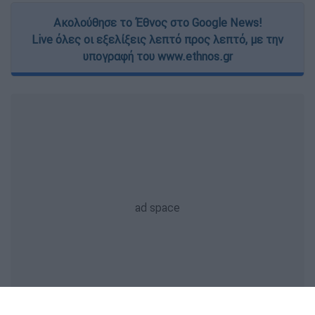
Ακολούθησε το Έθνος στο Google News!
Live όλες οι εξελίξεις λεπτό προς λεπτό, με την
υπογραφή του www.ethnos.gr