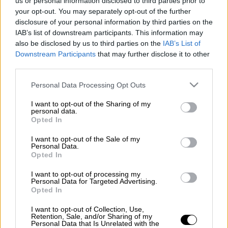
us or personal information disclosed to third parties prior to
Προσθέστε το ΕΘΝΟΣ στη Google
your opt-out. You may separately opt-out of the further
disclosure of your personal information by third parties on the
IAB’s list of downstream participants. This information may
Του
Οσίου Θαλασσίου
είναι σήμερα,
Πέμπτη
also be disclosed by us to third parties on the
IAB’s List of
22 Φεβρουαρίου.
Downstream Participants
that may further disclose it to other
third parties.
Ποιοι γιορτάζουν σήμερα
Please note that this website/app uses one or more Google
Personal Data Processing Opt Outs
services and may gather and store information including but
Τα ονόματα που γιορτάζουν σήμερα είναι:
not limited to your visit or usage behaviour. You may click to
I want to opt-out of the Sharing of my
personal data.
grant or deny consent to Google and its third-party tags to
Θαλάσσιος, Θαλάσσης, Θάλασσα, Θαλασσινή,
Opted In
use your data for below specified purposes in below Google
Θαλασσιά, Θαλασσία
consent section.
I want to opt-out of the Sale of my
Personal Data.
Ανατολή ήλιου:
07:06 -
Δύση
ήλιου
: 18:10 -
Opted In
Διάρκεια
ημέρας
: 11 ώρες 4 λεπτά
I want to opt-out of processing my
Personal Data for Targeted Advertising.
Σελήνη
12.9 ημερών
Opted In
I want to opt-out of Collection, Use,
Retention, Sale, and/or Sharing of my
Personal Data that Is Unrelated with the