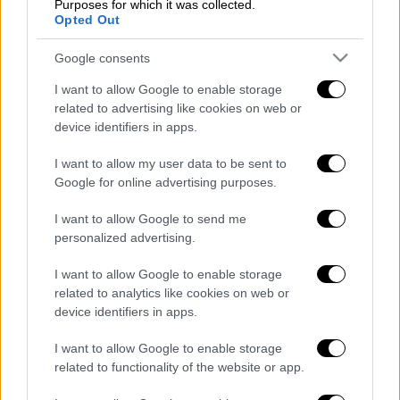
Purposes for which it was collected.
Τα σχολιά σας δημοσιεύονται άμεσα με δική σας ευθύνη. Το
ΕΘΝΟΣ θα παρεμβαίνει και τα προσβλητικά σχόλια θα
Opted Out
διαγράφονται
Google consents
I want to allow Google to enable storage
related to advertising like cookies on web or
device identifiers in apps.
I want to allow my user data to be sent to
Google for online advertising purposes.
καταχώρηση
I want to allow Google to send me
personalized advertising.
Διαβάστε ακόμη
I want to allow Google to enable storage
related to analytics like cookies on web or
Τα «γεράκια» της Ψάθας: Έσωσαν από τη
device identifiers in apps.
μεγάλη φωτιά τη γειτονιά που κάποτε τους
έδιωχνε - «Πέρασε όλη η ζωή μπροστά μου»
I want to allow Google to enable storage
related to functionality of the website or app.
Κυνήγι χρόνου στα λεωφορεία: Δρομολόγια
που «δεν βγαίνουν» και προειδοποιήσεις