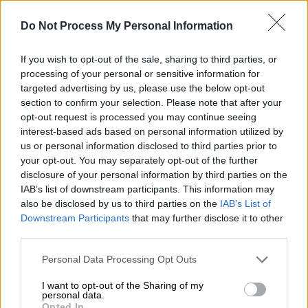
φορά στο κέντρο απεξάρτησης αλλά και τον
Do Not Process My Personal Information
ρόλο που έπαιξε η μητέρα της σε όλο αυτό.
Η ανάρτηση της Σοφίας Καρβέλα
If you wish to opt-out of the sale, sharing to third parties, or
processing of your personal or sensitive information for
targeted advertising by us, please use the below opt-out
«Η αποτοξίνωσή μου ξεκίνησε στις 9/9 /08.
section to confirm your selection. Please note that after your
Μία ημέρα μετά τα γενέθλια του μπαμπά μου.
opt-out request is processed you may continue seeing
Ο σκύλος μου, η μαμά και ένας φίλος με
interest-based ads based on personal information utilized by
οδήγησαν στο κέντρο αποτοξίνωσης.
us or personal information disclosed to third parties prior to
your opt-out. You may separately opt-out of the further
Έβρεχε και δεν ήθελα να πάω. Είπα δεν είμαι
disclosure of your personal information by third parties on the
έτοιμη για αυτό. Ας το κάνουμε τη Δευτέρα.
IAB’s list of downstream participants. This information may
Δεν είχα ιδέα τι σήμαινε αυτή η ημέρα για
also be disclosed by us to third parties on the
IAB’s List of
εμένα. Η μαμά μου μου είπε ”ας
Downstream Participants
that may further disclose it to other
επισκεφτούμε το μέρος να δούμε πώς είναι
third parties.
και επιστρέφουμε σπίτι”. Κατέληξα να μένω
Please note that this website/app uses one or more Google
Personal Data Processing Opt Outs
εκεί 33 ημέρες.
services and may gather and store information including but
not limited to your visit or usage behaviour. You may click to
I want to opt-out of the Sharing of my
personal data.
Θυμάμαι τον σκύλο μου να γραντζουνά τη
grant or deny consent to Google and its third-party tags to
Opted In