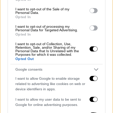
use your data for below specified purposes in below Google
γυάλινη πόρτα γιατί η είσοδος επιτρεπόταν
consent section.
μόνο στους εθισμένους. Μπορώ να γίνω
I want to opt-out of the Sale of my
Personal Data.
σαρκαστική για τον εθισμό μου στα
Opted In
ναρκωτικά και στο αλκοόλ αλλά σήμερα
I want to opt-out of processing my
νιώθω βαθιά ευγνωμοσύνη για το γεγονός
Personal Data for Targeted Advertising.
Opted In
ότι παρέμεινα ζωντανή και νηφάλια. Αν
παλεύεις σε νιώθω πολύ» έγραψε η Σοφία
I want to opt-out of Collection, Use,
Retention, Sale, and/or Sharing of my
Καρβέλα.
Personal Data that Is Unrelated with the
Purposes for which it was collected.
Opted Out
Google consents
I want to allow Google to enable storage
related to advertising like cookies on web or
device identifiers in apps.
I want to allow my user data to be sent to
Google for online advertising purposes.