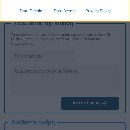
Σοφία Καρβέλα
Data Deletion
Data Access
Privacy Policy
Τα σχολιά σας δημοσιεύονται άμεσα με δική σας ευθύνη. Το
ΕΘΝΟΣ θα παρεμβαίνει και τα προσβλητικά σχόλια θα
διαγράφονται
καταχώρηση
Διαβάστε ακόμη