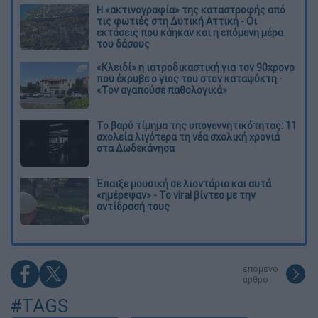
Η «ακτινογραφία» της καταστροφής από
τις φωτιές στη Δυτική Αττική - Οι
εκτάσεις που κάηκαν και η επόμενη μέρα
του δάσους
«Κλειδί» η ιατροδικαστική για τον 90χρονο
που έκρυβε ο γιος του στον καταψύκτη -
«Τον αγαπούσε παθολογικά»
Το βαρύ τίμημα της υπογεννητικότητας: 11
σχολεία λιγότερα τη νέα σχολική χρονιά
στα Δωδεκάνησα
Έπαιξε μουσική σε λιοντάρια και αυτά
«ημέρεψαν» - Το viral βίντεο με την
αντίδρασή τους
επόμενο
άρθρο
#TAGS