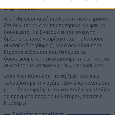
«ακόμα δεν έχω ζήσει την ομορφότερη
ανάμνησή μου».
«Οι άνθρωποι απλά υποθέτουν πως σημαίνει
ότι δεν μπορείς να περπατήσεις, να φας, να
δουλέψεις. Σε βγάζουν εκτός ενεργής
δράσης σε πολύ νεαρή ηλικία. “Τελείωσες,
συνταξιοδοτήθηκες”, αλλά δεν είναι έτσι.
Είμαστε άνθρωποι που θέλουμε να
δουλέψουμε, να αγκαλιάσουμε τη ζωή και να
συνεχίσουμε να προχωράμε», υπογράμμισε.
«Δεν έχω τελειώσει με τη ζωή. Δεν έχω
τελειώσει με την αγάπη. Δεν έχω τελειώσει
με τη δημιουργία, με το να ελπίζω να αλλάζω
τα πράγματα προς το καλύτερο», τόνισε η
Ντόχερτι.