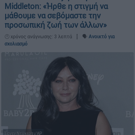
Middleton: «Ήρθε η στιγμή να
μάθουμε να σεβόμαστε την
προσωπική ζωή των άλλων»
🕛 χρόνος ανάγνωσης: 3 λεπτά ┋ 🗣️
Ανοικτό για
σχολιασμό
Σανεν Ντόχερτι/ΑP