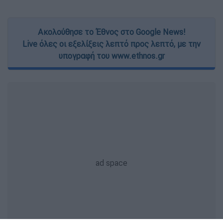
Ακολούθησε το Έθνος στο Google News!
Live όλες οι εξελίξεις λεπτό προς λεπτό, με την
υπογραφή του www.ethnos.gr