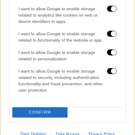
View this post on Instagram
I want to allow Google to enable storage
related to analytics like cookies on web or
device identifiers in apps.
I want to allow Google to enable storage
related to functionality of the website or app.
I want to allow Google to enable storage
related to personalization.
«Δεν έχω τελειώσει με τη ζωή»
I want to allow Google to enable storage
related to security, including authentication
Σημειώνεται ότι η διάσημη πρωταγωνίστρια
functionality and fraud prevention, and other
διαγνώστηκε για πρώτη φορά με καρκίνο του
user protection.
μαστού το 2015. Μέσα από ένα πολύ
δύσκολο ταξίδι, σε συνέντευξή της στο
PEOPLE τον Νοέμβριο αποκάλυψε ότι
CONFIRM
ο καρκίνος έχει εξαπλωθεί στα οστά και
στον εγκέφαλο, με την ίδια να δηλώνει ότι
Data Deletion
Data Access
Privacy Policy