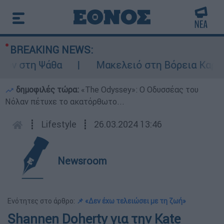
BREAKING NEWS:
 στη Ψάθα
Μακελειό στη Βόρεια Καρολίνα
δημοφιλές τώρα:
«Τhe Odyssey»: Ο Οδυσσέας του
Νόλαν πέτυχε το ακατόρθωτο...
┋
Lifestyle
┋
26.03.2024 13:46
Newsroom
Ενότητες στο άρθρο:
📌 «Δεν έχω τελειώσει με τη ζωή»
Shannen Doherty για την Kate