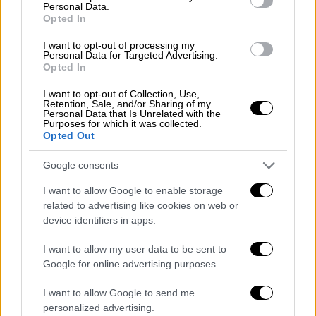
Personal Data.
του κόσμου.
Opted In
«Προσεύχομαι αυτή η στιγμή να διδάξει σε
I want to opt-out of processing my
Personal Data for Targeted Advertising.
όλους μας
να σεβόμαστε την προσωπική ζωή
Opted In
των άλλων
, ακόμα και όσων έχουν βρεθεί
I want to opt-out of Collection, Use,
εκτεθειμένοι στο κοινό» σχολίασε η
Retention, Sale, and/or Sharing of my
Doherty.
Personal Data that Is Unrelated with the
Purposes for which it was collected.
Opted Out
Google consents
I want to allow Google to enable storage
related to advertising like cookies on web or
device identifiers in apps.
I want to allow my user data to be sent to
Google for online advertising purposes.
I want to allow Google to send me
personalized advertising.