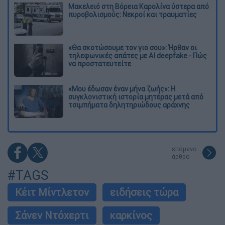
Μακελειό στη Βόρεια Καρολίνα ύστερα από
πυροβολισμούς: Νεκροί και τραυματίες
«Θα σκοτώσουμε τον γιο σου»: Ήρθαν οι
τηλεφωνικές απάτες με AI deepfake - Πώς
να προστατευτείτε
«Μου έδωσαν έναν μήνα ζωής»: Η
συγκλονιστική ιστορία μητέρας μετά από
τσιμπήματα δηλητηριώδους αράχνης
επόμενο
άρθρο
#TAGS
Κέιτ Μίντλετον
ειδήσεις τώρα
Σάνεν Ντόχερτι
καρκίνος