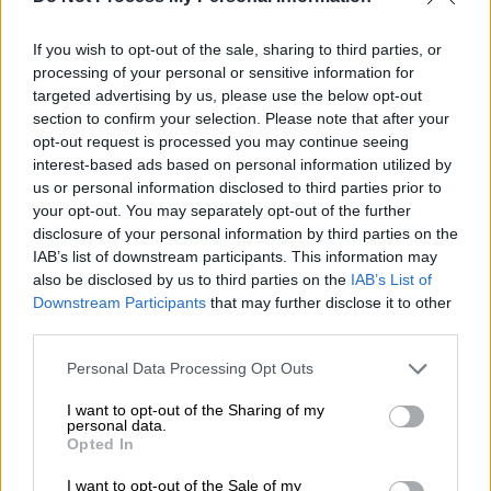
και του 5χρονου πρίγκιπα Louis.
If you wish to opt-out of the sale, sharing to third parties, or
«Όπως φαντάζεστε, αυτό πήρε χρόνο. Να
processing of your personal or sensitive information for
αναρρώσω από τη σοβαρή επέμβαση και να
targeted advertising by us, please use the below opt-out
ξεκινήσω θεραπεία. Αλλά, κυρίως, μας πήρε
section to confirm your selection. Please note that after your
χρόνο να εξηγήσουμε τα πάντα στα παιδιά, με
opt-out request is processed you may continue seeing
έναν τρόπο κατάλληλο για εκείνα, και να τα
interest-based ads based on personal information utilized by
us or personal information disclosed to third parties prior to
διαβεβαιώσουμε ότι θα είμαι καλά. Όπως
your opt-out. You may separately opt-out of the further
τους είπα, κάθε μέρα νιώθω πιο δυνατή,
disclosure of your personal information by third parties on the
καθώς αφοσιώνομαι σε πράγματα που με
IAB’s list of downstream participants. This information may
βοηθούν να θεραπεύσω το σώμα, το πνεύμα
also be disclosed by us to third parties on the
IAB’s List of
Downstream Participants
that may further disclose it to other
και την ψυχή μου. Το γεγονός ότι έχω τον
third parties.
πρίγκιπα William πλάι μου είναι μια
σημαντική πηγή παρηγοριάς και σιγουριάς,
Please note that this website/app uses one or more Google
Personal Data Processing Opt Outs
services and may gather and store information including but
όπως και η αγάπη, η υποστήριξη και η
not limited to your visit or usage behaviour. You may click to
I want to opt-out of the Sharing of my
καλοσύνη που έχετε δείξει πολλοί από
personal data.
grant or deny consent to Google and its third-party tags to
Opted In
εσάς» είπε στην κάμερα η πριγκίπισσα της
use your data for below specified purposes in below Google
Ουαλίας, σε ένα βίντεο που έκανε τον γύρο
consent section.
I want to opt-out of the Sale of my