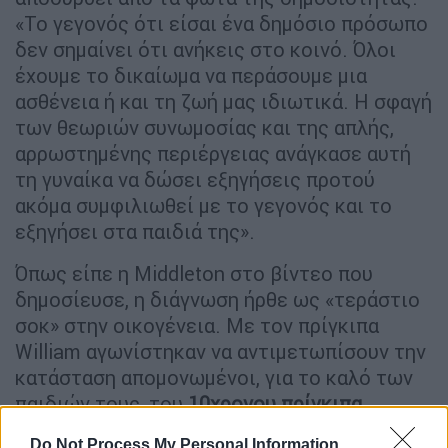
«Το γεγονός ότι είσαι ένα δημόσιο πρόσωπο
δεν σημαίνει ότι ανήκεις στο κοινό. Όλοι
έχουμε το δικαίωμα να περάσουμε μια
ασθένεια ή και τη ζωή μας ιδιωτικά. Η σφαγή
των θεωριών συνωμοσίας και της απλής,
αρρωστημένης περιέργειας ανάγκασε αυτή
τη γυναίκα να δώσει εξηγήσεις προτού
ακόμα συμφιλιωθεί με το γεγονός και το
εξηγήσει στα παιδιά της».
Όπως είπε η Middleton στο βίντεο που
δημοσίευσε, η διάγνωση ήρθε ως «τεράστιο
σοκ» στην οικογένεια. Με τον πρίγκιπα
William αγωνίστηκαν να αντιμετωπίσουν την
κατάσταση απομονωμένοι, για το καλό των
παιδιών τους, του
10χρονου πρίγκιπα
George, της 8χρονης πριγκίπισσας Charlotte
Do Not Process My Personal Information