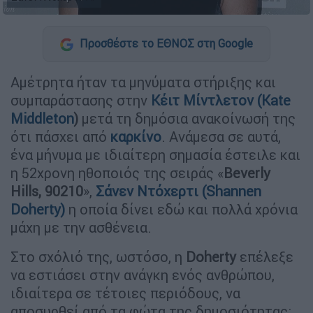
Προσθέστε το ΕΘΝΟΣ στη Google
Αμέτρητα ήταν τα μηνύματα στήριξης και
συμπαράστασης στην
Κέιτ Μίντλετον (Kate
Middleton
)
μετά τη δημόσια ανακοίνωσή της
ότι πάσχει από
καρκίνο
. Ανάμεσα σε αυτά,
ένα μήνυμα με ιδιαίτερη σημασία έστειλε και
η 52χρονη ηθοποιός της σειράς «
Beverly
Hills, 90210
»,
Σάνεν Ντόχερτι (Shannen
Doherty)
η οποία δίνει εδώ και πολλά χρόνια
μάχη με την ασθένεια.
Στο σχόλιό της, ωστόσο, η
Doherty
επέλεξε
να εστιάσει στην ανάγκη ενός ανθρώπου,
ιδιαίτερα σε τέτοιες περιόδους, να
αποσυρθεί από τα φώτα της δημοσιότητας: