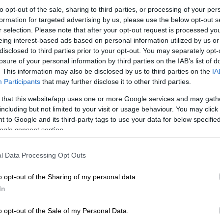
to opt-out of the sale, sharing to third parties, or processing of your per
formation for targeted advertising by us, please use the below opt-out s
r selection. Please note that after your opt-out request is processed y
eing interest-based ads based on personal information utilized by us or
disclosed to third parties prior to your opt-out. You may separately opt-
losure of your personal information by third parties on the IAB’s list of
. This information may also be disclosed by us to third parties on the
IA
Participants
that may further disclose it to other third parties.
 το ΕΘΝΟΣ στη Google
 that this website/app uses one or more Google services and may gath
including but not limited to your visit or usage behaviour. You may click 
 to Google and its third-party tags to use your data for below specifi
 της Τρίτης στην παρουσίαση του νέου
ogle consent section.
ήστος Βασιλόπουλος
μίλησε στην κάμερα
ον οποίο χαρακτήρισε ως μέντορά του.
l Data Processing Opt Outs
η Ευθυμιάδη πριν πάρω αυτή την
o opt-out of the Sharing of my personal data.
In
Συμβουλεύτηκα τον
Θανάση Ευθυμιάδη
πριν
o opt-out of the Sale of my Personal Data.