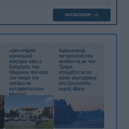
καταχώρηση
«Δεν υπήρχε
Αμερικανική
οικονομικό
πετρελαϊκή που
κίνητρο» λέει ο
συνδέεται με τον
δικηγόρος του
Τραμπ
55χρονου που είχε
ετοιμάζεται να
τον νεκρό του
κάνει γεωτρήσεις
πατέρα σε
στη Γροιλανδία...
καταψύκτη στον
χωρίς άδεια
Μυστρά