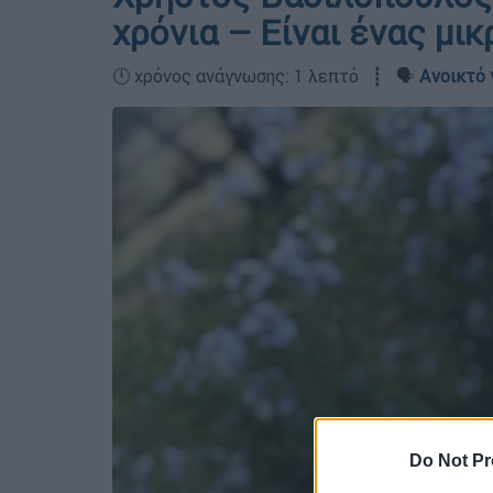
χρόνια – Είναι ένας μι
🕛 χρόνος ανάγνωσης: 1 λεπτό ┋ 🗣️
Ανοικτό 
Do Not Pr