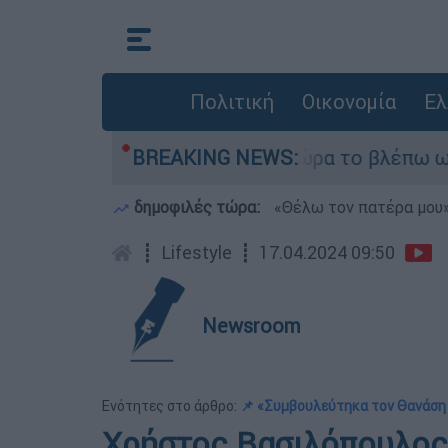
Πολιτική
Οικονομία
Ελ
 outsider ήταν αδυναμία, τώρα το βλέπω ως δύνα
BREAKING NEWS:
δημοφιλές τώρα:
«Θέλω τον πατέρα μου»:
┋
Lifestyle
┋
17.04.2024 09:50
Newsroom
Ενότητες στο άρθρο:
📌 «Συμβουλεύτηκα τον Θανάση
Χρήστος Βασιλόπουλος: