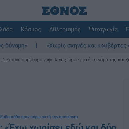
λάδα
Κόσμος
Αθλητισμός
Ψυχαγωγία
F
μη»
«Χωρίς σκηνές και κουβέρτες σε ακρα
 27χρονη παρέσυρε νύφη λίγες ώρες μετά το γάμο της και ζη
 Ευθυμιάδη πριν πάρω αυτή την απόφαση»
 «Έχω χωρίσει εδώ και δύο