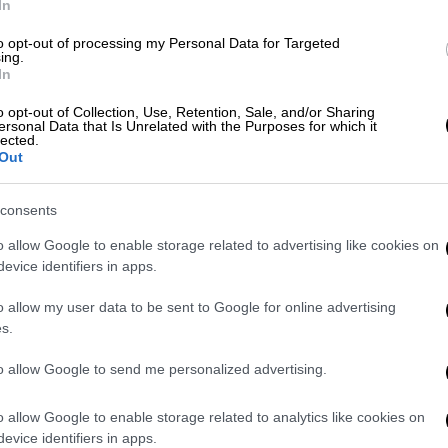
ια της σχέσης μου με την πρώην γυναίκα
In
ασαν από κάποιο θέμα συζήτησης με τον
to opt-out of processing my Personal Data for Targeted
ι μέντορας».
ing.
In
ωρισμός είναι ένας μικρός θάνατος:
o opt-out of Collection, Use, Retention, Sale, and/or Sharing
ελες να διαρκέσει και να μην διαρκέσει,
ersonal Data that Is Unrelated with the Purposes for which it
lected.
 σκέφτεσαι κάτι άλλο και να βγήκε κάτι
Out
ίναι με κάποιον για να χωρίσει. Οπότε είναι
ός ηθοποιός.
consents
o allow Google to enable storage related to advertising like cookies on
evice identifiers in apps.
o allow my user data to be sent to Google for online advertising
s.
to allow Google to send me personalized advertising.
o allow Google to enable storage related to analytics like cookies on
evice identifiers in apps.