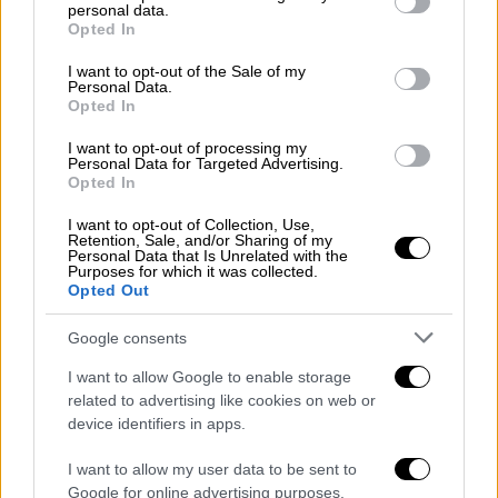
γιατρό, να σου βρει κάτι στην αρχή του, να
personal data.
grant or deny consent to Google and its third-party tags to
Opted In
στο τελειώσει και να γλιτώσεις από πολλά
use your data for below specified purposes in below Google
βάσανα. Στη δική μου περίπτωση, όταν το
consent section.
I want to opt-out of the Sale of my
Personal Data.
έμαθα, το έμαθα πάρα πολύ άγαρμπα. Ο δικός
Opted In
μου γιατρός δεν θα σου ωραιοποιήσει
I want to opt-out of processing my
τίποτα, θα σου πει ακριβώς τα πράγματα και
Personal Data for Targeted Advertising.
καλά κάνει. Έχω ξαναπεί ότι έχασα τη γη
Opted In
κάτω από τα πόδια μου, αλλάζει όλη η ζωή
I want to opt-out of Collection, Use,
σου, αλλάζει το σύμπαν. Αφού έκανα την
Retention, Sale, and/or Sharing of my
Personal Data that Is Unrelated with the
πρώτη επέμβαση, που είχε πολύ πόνο και τις
Purposes for which it was collected.
Opted Out
πρώτες μου χημειοθεραπείες, μετά άρχισα
να βλέπω πολύ διαφορετικά τα πράγματα»,
Google consents
σημείωσε
ο Στέφανος Κορκολής
.
I want to allow Google to enable storage
Σε άλλο μέρος της συνέντευξης ο μουσικός
related to advertising like cookies on web or
device identifiers in apps.
μίλησε για τις οικονομικές δυσκολίες που
βίωσε: «Πήρα την απόφαση μόνος μου και
I want to allow my user data to be sent to
είπα δεν το θέλω πια αυτό. Βρήκα τον εαυτό
Google for online advertising purposes.