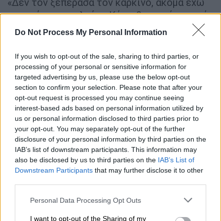
«Δεν τον ξεπέρασα τον καρκίνο, ακόμα έχω
και ακόμα το παλεύω. Κάνω θεραπείες κατά
καιρούς και όσο ο καιρός περνάει και δεν
Do Not Process My Personal Information
έχεις συμπτώματα, τόσο καλύτερα. Κοντεύω
τα δέκα χρόνια τώρα. Πάντα έχεις την
If you wish to opt-out of the sale, sharing to third parties, or
αίσθηση ότι δεν θα συμβεί σε εσένα και γω
processing of your personal or sensitive information for
ανήκω επίσης στην κατηγορία πολλών που
targeted advertising by us, please use the below opt-out
section to confirm your selection. Please note that after your
δεν δίνουμε σημασία σε ένα σύμπτωμα, το
opt-out request is processed you may continue seeing
περνάμε στο ντούκου και δεν πάμε στον
interest-based ads based on personal information utilized by
γιατρό», είπε ο Στέφανος Κορκολής.
us or personal information disclosed to third parties prior to
your opt-out. You may separately opt-out of the further
«Έχασα τη γη κάτω από τα πόδια μου,
disclosure of your personal information by third parties on the
αλλάζει όλη η ζωή σου»
IAB’s list of downstream participants. This information may
also be disclosed by us to third parties on the
IAB’s List of
Downstream Participants
that may further disclose it to other
«Δεν πάω στον γιατρό για ένα σύμπτωμα,
third parties.
εγώ τουλάχιστον, γιατί φοβάμαι μην μου πει
ότι έχω κάτι. Είναι αυτό το περίεργο δηλαδή
Please note that this website/app uses one or more Google
Personal Data Processing Opt Outs
services and may gather and store information including but
συναίσθημα που έχει ενώ μπορεί να πας στον
not limited to your visit or usage behaviour. You may click to
I want to opt-out of the Sharing of my