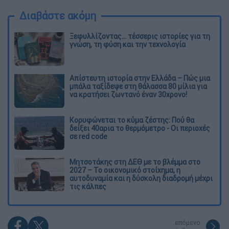
Διαβάστε ακόμη
Ξεφυλλίζοντας... τέσσερις ιστορίες για τη
γνώση, τη φύση και την τεχνολογία
Απίστευτη ιστορία στην Ελλάδα – Πώς μια
μπάλα ταξίδεψε στη θάλασσα 80 μίλια για
να κρατήσει ζωντανό έναν 30χρονο!
Κορυφώνεται το κύμα ζέστης: Πού θα
δείξει 40αρια το θερμόμετρο - Οι περιοχές
σε red code
Μητσοτάκης στη ΔΕΘ με το βλέμμα στο
2027 – Το οικονομικό στοίχημα, η
αυτοδυναμία και η δύσκολη διαδρομή μέχρι
τις κάλπες
επόμενο