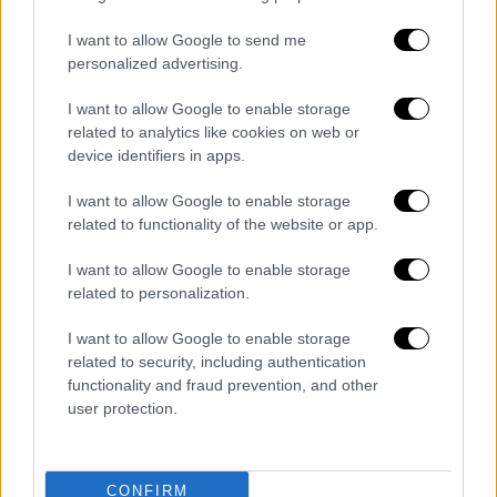
μου στην ορχηστρική μουσική. Δεν με
I want to allow Google to send me
ενδιέφερε το οικονομικό κομμάτι. Δεν
personalized advertising.
ήμουν ποτέ κάτω από το θέμα χρήματα. Έχω
ζήσει άγριες στιγμές στο Παρίσι που έχω
I want to allow Google to enable storage
ξεμείνει από λεφτά, που έπρεπε να μαζεύω
related to analytics like cookies on web or
device identifiers in apps.
για το νοίκι μου. Στο Παρίσι έχω μείνει
νηστικός. Δεν έγινε και τίποτα. Δεν είχα
I want to allow Google to enable storage
περάσει και τραγικά να πω. Είναι ντροπή να
related to functionality of the website or app.
λέω ότι έχω περάσει δυσκολίες. Βλέπω
I want to allow Google to enable storage
πάντα το χειρότερο και λέω “Δόξα το Θεό
related to personalization.
καλά είμαι”», ανέφερε ο μουσικοσυνθέτης.
I want to allow Google to enable storage
related to security, including authentication
functionality and fraud prevention, and other
user protection.
CONFIRM