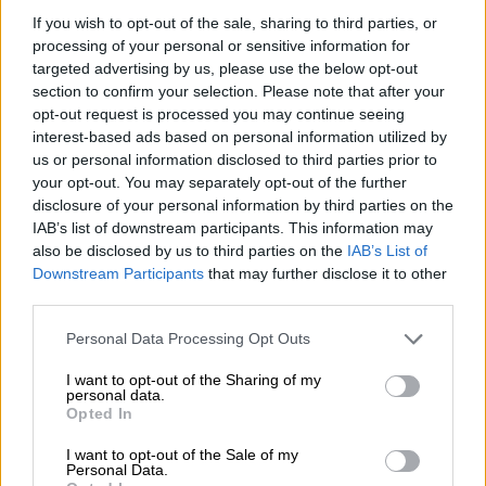
είναι όμορφη. Έκανε τα γενέθλιά της πολύ
If you wish to opt-out of the sale, sharing to third parties, or
processing of your personal or sensitive information for
ξεχωριστά» είπε χαρακτηριστικά η πηγή. Το
targeted advertising by us, please use the below opt-out
αγαπημένο ζευγάρι έχει αποκτήσει δύο
section to confirm your selection. Please note that after your
κόρες, την
9χρονη Εσμεράλντα Αμάντα και
opt-out request is processed you may continue seeing
την 8χρονη Αμάντα Λι.
interest-based ads based on personal information utilized by
us or personal information disclosed to third parties prior to
«Είναι εξαιρετικοί στο να βρίσκουν
your opt-out. You may separately opt-out of the further
disclosure of your personal information by third parties on the
τις ισορροπίες μεταξύ τους»
IAB’s list of downstream participants. This information may
also be disclosed by us to third parties on the
IAB’s List of
«Η Εύα και ο Ράιαν είναι πραγματικά ένα
Downstream Participants
that may further disclose it to other
πολύ ευτυχισμένο ζευγάρι. Υποστηρίζουν
third parties.
πολύ ο ένας τα πιστεύω του άλλου. Είναι
Please note that this website/app uses one or more Google
επίσης ευγνώμονες για την οικονομική
Personal Data Processing Opt Outs
services and may gather and store information including but
άνεση που τους εξασφαλίζει η δουλειά τους
not limited to your visit or usage behaviour. You may click to
I want to opt-out of the Sharing of my
personal data.
και τους ενδιαφέρει ο χρόνος µε την
grant or deny consent to Google and its third-party tags to
Opted In
οικογένεια» συμπληρώνει η πηγή. «Είναι
use your data for below specified purposes in below Google
consent section.
εξαιρετικοί στο να βρίσκουν τις ισορροπίες
I want to opt-out of the Sale of my
Personal Data.
μεταξύ τους».