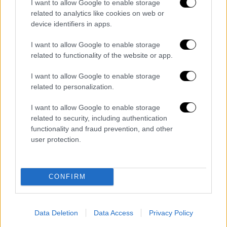
I want to allow Google to enable storage
μακριά, να ταξιδεύεις συχνά», είπε. «Ήταν
related to analytics like cookies on web or
σχεδόν σαν μια μη λεκτική συμφωνία που
device identifiers in apps.
έλεγε: Εντάξει, εκείνος θα δουλεύει και από
I want to allow Google to enable storage
μακριά και εγώ θα δουλέψω από εδώ».
related to functionality of the website or app.
I want to allow Google to enable storage
related to personalization.
I want to allow Google to enable storage
related to security, including authentication
functionality and fraud prevention, and other
video
user protection.
CONFIRM
Data Deletion
Data Access
Privacy Policy
Τα σχολιά σας δημοσιεύονται άμεσα με δική σας ευθύνη. Το