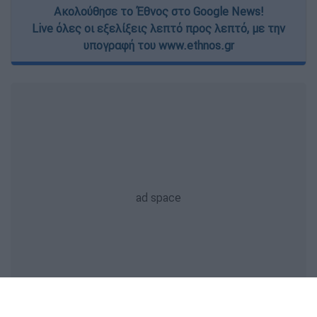
Ακολούθησε το Έθνος στο Google News!
Live όλες οι εξελίξεις λεπτό προς λεπτό, με την
υπογραφή του www.ethnos.gr