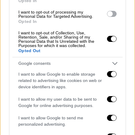
Opted In
Η
Εύα Μέντες γνωρίστηκε με τον Ράιαν
I want to opt-out of processing my
Personal Data for Targeted Advertising.
Γκόσλινγκ το 2011
, στα γυρίσματα της
Opted In
δραματικής ταινίας «The Place Beyond the
I want to opt-out of Collection, Use,
Pines». Μετά τη γέννηση των παιδιών της
Retention, Sale, and/or Sharing of my
Personal Data that Is Unrelated with the
αποφάσισε να κάνει μια παύση από την
Purposes for which it was collected.
υποκριτική προκειμένου να βρίσκεται στο
Opted Out
πλευρό τους. Σε πρόσφατη εμφάνιση στην
Google consents
εκπομπή «
Today
», η σταρ εξήγησε την
απόφασή της.
I want to allow Google to enable storage
related to advertising like cookies on web or
«Ήταν σαν να μην υπήρχε κανένα πρόβλημα.
device identifiers in apps.
Είμαι τόσο τυχερή και σκέφτηκα, αν μπορώ
I want to allow my user data to be sent to
να έχω αυτόν τον χρόνο με τα παιδιά μου,
Google for online advertising purposes.
γιατί όχι; Και εξακολουθούσα να δουλεύω,
απλά δεν έπαιζα, γιατί οι ταινίες σε
I want to allow Google to send me
personalized advertising.
απομακρύνουν από την οικογένειά σου,
πρέπει να λείπεις πολλές ώρες, να είσαι