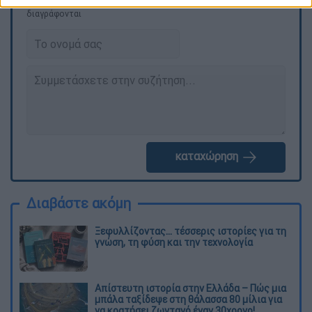
ΕΘΝΟΣ θα παρεμβαίνει και τα προσβλητικά σχόλια θα
διαγράφονται
καταχώρηση
Διαβάστε ακόμη
Ξεφυλλίζοντας... τέσσερις ιστορίες για τη
γνώση, τη φύση και την τεχνολογία
Απίστευτη ιστορία στην Ελλάδα – Πώς μια
μπάλα ταξίδεψε στη θάλασσα 80 μίλια για
να κρατήσει ζωντανό έναν 30χρονο!