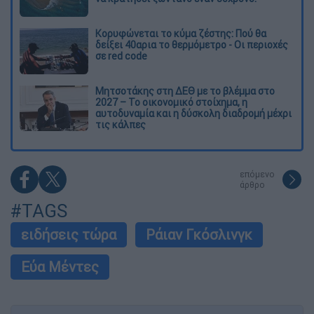
Κορυφώνεται το κύμα ζέστης: Πού θα
δείξει 40αρια το θερμόμετρο - Οι περιοχές
σε red code
Μητσοτάκης στη ΔΕΘ με το βλέμμα στο
2027 – Το οικονομικό στοίχημα, η
αυτοδυναμία και η δύσκολη διαδρομή μέχρι
τις κάλπες
επόμενο
άρθρο
#TAGS
ειδήσεις τώρα
Ράιαν Γκόσλινγκ
Εύα Μέντες