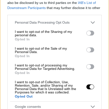
θάνατος»
also be disclosed by us to third parties on the
IAB’s List of
Downstream Participants
that may further disclose it to other
«Προτεραιότητα έμενα και της πρώην
third parties.
συζύγου μου, είναι το παιδί. Ο χωρισμός
Please note that this website/app uses one or more Google
Personal Data Processing Opt Outs
είναι ένας μικρός θάνατος. Είμαι ανοιχτός
services and may gather and store information including but
σε έναν νέο έρωτα, δεν τον κυνηγάω όμως.
not limited to your visit or usage behaviour. You may click to
I want to opt-out of the Sharing of my
personal data.
Έχω εφαρμογή γνωριμιών. Το σεξ παίζει τον
grant or deny consent to Google and its third-party tags to
Opted In
use your data for below specified purposes in below Google
βασικότερο ρόλο σε μία σχέση, δεν έχει
consent section.
I want to opt-out of the Sale of my
ηλικία. Συντροφικότητα σημαίνει ότι σε μία
Personal Data.
δύσκολη στιγμή ό,τι έχεις ανάγκη θα στο
Opted In
δώσω».
I want to opt-out of processing my
Personal Data for Targeted Advertising.
Στη συνέχεια ο Χρήστος Βασιλόπουλος
Opted In
μίλησε για την σχέση με το σώμα του «Είμαι
I want to opt-out of Collection, Use,
εξοικειωμένος με το σώμα μου. Οι γονείς
Retention, Sale, and/or Sharing of my
Personal Data that Is Unrelated with the
μου μεγάλωσαν με ελευθέρια. ήταν
Purposes for which it was collected.
Opted Out
γυμνιστές. Έχω κάνει με τους γονείς μου,
γυμνοί μπάνιο στην παραλία. 17 ετών έπαιξα
Google consents