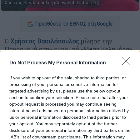
Χρήστος Βασιλόπουλος (Copyright: Instagram)
Προσθέστε το ΕΘΝΟΣ στη Google
Ο
Χρήστος Βασιλόπουλος
μίλησε την
Παρασκευή στην εκπομπή «Mega Καλημέρα»
μίλησε για την σχέση του με τον γιο του, τις
Do Not Process My Personal Information
πορεία του ως
ηθοποιός
αλλά και τον
χωρισμό από τη σύζυγό του.
If you wish to opt-out of the sale, sharing to third parties, or
processing of your personal or sensitive information for
«Η πατρότητα είναι το
Όσκαρ
της ζωής μου,
targeted advertising by us, please use the below opt-out
είναι ένας ρόλος που πάντα ονειρευόμουν.
section to confirm your selection. Please note that after your
Υποφέρω λίγο που είμαι μακριά από τον γιο
opt-out request is processed you may continue seeing
μου», παραδέχτηκε ο Χρήστος
interest-based ads based on personal information utilized by
us or personal information disclosed to third parties prior to
Βασιλόπουλος.
your opt-out. You may separately opt-out of the further
disclosure of your personal information by third parties on the
«Ο χωρισμός είναι ένας μικρός
IAB’s list of downstream participants. This information may