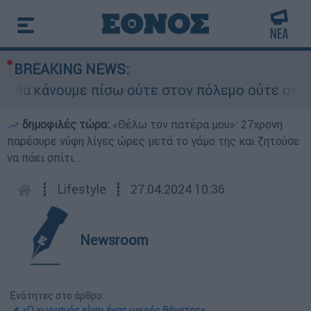
BREAKING NEWS:
α κάνουμε πίσω ούτε στον πόλεμο ούτε στις διαπ
δημοφιλές τώρα:
«Θέλω τον πατέρα μου»: 27χρονη
παρέσυρε νύφη λίγες ώρες μετά το γάμο της και ζητούσε
να πάει σπίτι...
┋
Lifestyle
┋
27.04.2024 10:36
Newsroom
Ενότητες στο άρθρο:
📌 «Ο χωρισμός είναι ένας μικρός θάνατος»