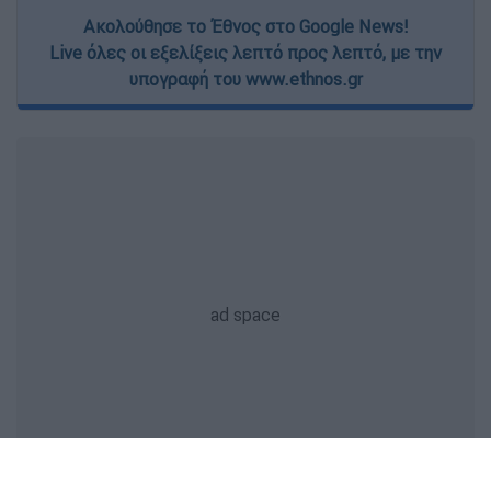
Ακολούθησε το Έθνος στο Google News!
Live όλες οι εξελίξεις λεπτό προς λεπτό, με την
υπογραφή του www.ethnos.gr