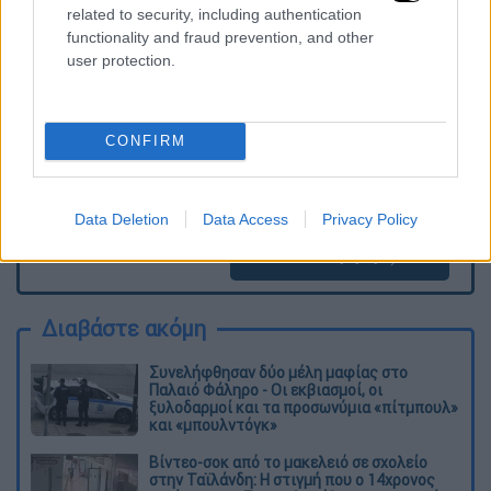
related to security, including authentication
ΕΘΝΟΣ θα παρεμβαίνει και τα προσβλητικά σχόλια θα
διαγράφονται
functionality and fraud prevention, and other
user protection.
CONFIRM
Data Deletion
Data Access
Privacy Policy
καταχώρηση
Διαβάστε ακόμη
Συνελήφθησαν δύο μέλη μαφίας στο
Παλαιό Φάληρο - Οι εκβιασμοί, οι
ξυλοδαρμοί και τα προσωνύμια «πίτμπουλ»
και «μπουλντόγκ»
Βίντεο-σοκ από το μακελειό σε σχολείο
στην Ταϊλάνδη: Η στιγμή που ο 14χρονος