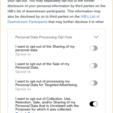
your opt-out. You may separately opt-out of the further
Κόκοτας εξακολουθεί να νοσηλεύεται στην
disclosure of your personal information by third parties on the
ΜΕΘ, αλλά σύμφωνα με τις τελευταίες
IAB’s list of downstream participants. This information may
πληροφορίες, ο τραγουδιστής αναπνέει
also be disclosed by us to third parties on the
IAB’s List of
πλέον χωρίς μηχανική υποστήριξη.
Downstream Participants
that may further disclose it to other
third parties.
«Είμαι αισιόδοξη, δεν έχω σκεφτεί
Please note that this website/app uses one or more Google
Personal Data Processing Opt Outs
ούτε μια στιγμή κάτι αρνητικό»
services and may gather and store information including but
not limited to your visit or usage behaviour. You may click to
I want to opt-out of the Sharing of my
Η σύζυγός του, Κατερίνα αναφέρει στην On
personal data.
grant or deny consent to Google and its third-party tags to
Opted In
Time: «Κάθε μέρα περιμένουμε και κάτι
use your data for below specified purposes in below Google
consent section.
καινούργιο, οι γιατροί δεν μπορούν να τα
I want to opt-out of the Sale of my
Personal Data.
πουν όλα στο 100%. Αντιδρά, ναι… εννοώ ότι
Opted In
έχει κάποιες αντιδράσεις, αλλά έχει κάποια
I want to opt-out of processing my
σωληνάκια που χρειάζονται, γιατί δεν έχει
Personal Data for Targeted Advertising.
ξυπνήσει, για να λειτουργήσει μόνος του,
Opted In
χρειάζεται ακόμα υποστήριξη. Δεν ξέρω τη
I want to opt-out of Collection, Use,
λειτουργία του καθενός από τα σωληνάκια.
Retention, Sale, and/or Sharing of my
Personal Data that Is Unrelated with the
Είναι ακόμη στη
ΜΕΘ
. Πηγαίνω και τον
Purposes for which it was collected.