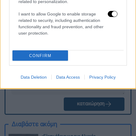
related to personalization.
ανέφερε η σύζυγος του
Δημήτρη Κόκοτα.
I want to allow Google to enable storage
related to security, including authentication
functionality and fraud prevention, and other
Τα σχολιά σας δημοσιεύονται άμεσα με δική σας ευθύνη. Το
user protection.
ΕΘΝΟΣ θα παρεμβαίνει και τα προσβλητικά σχόλια θα
διαγράφονται
CONFIRM
Data Deletion
Data Access
Privacy Policy
καταχώρηση
Διαβάστε ακόμη