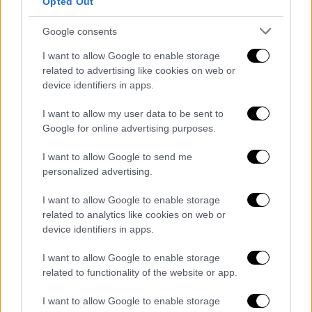
Opted Out
βλέπω καθημερινά και ενημερώνομαι για την
κατάσταση της υγείας του.
Google consents
Το παιδί είναι μια χαρά, με την έννοια ότι της
I want to allow Google to enable storage
related to advertising like cookies on web or
λείπει ο μπαμπάς της. Είμαι αισιόδοξη, δεν
device identifiers in apps.
έχω σκεφτεί ούτε μια στιγμή κάτι αρνητικό.
Ο Δημήτρης θα σηκωθεί και θα είναι σούπερ,
I want to allow my user data to be sent to
όπως ήταν πριν… Νιώθω ότι όλα αυτά δεν
Google for online advertising purposes.
υπάρχουν, σαν να μην έχουν γίνει.
I want to allow Google to send me
Ανοιγοκλείνει τα μάτια του, έχει μια καλή
personalized advertising.
πορεία και όλοι ελπίζουμε για το καλύτερο.
Οι γιατροί δεν μπορούν ακόμη να κάνουν
I want to allow Google to enable storage
related to analytics like cookies on web or
πρόβλεψη, είναι πολύ συγκρατημένοι. Εγώ
device identifiers in apps.
από την πρώτη μέρα τους ζητάω να μου που
τι γίνεται σήμερα, όχι για το αύριο και για
I want to allow Google to enable storage
έναν μήνα μετά. Δεν θέλω ούτε να
related to functionality of the website or app.
ενθουσιαστώ, ούτε να απογοητευτώ, θέλω
I want to allow Google to enable storage
να ξέρω το τώρα… Κάθε μέρα περιμένουμε»,