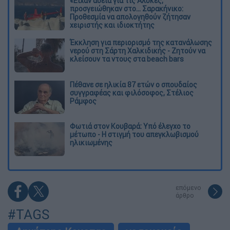
«Είχαν άδεια για τις Αλυκές,
προσγειώθηκαν στο... Σαρακήνικο:
Προθεσμία να απολογηθούν ζήτησαν
χειριστής και ιδιοκτήτης
Έκκληση για περιορισμό της κατανάλωσης
νερού στη Σάρτη Χαλκιδικής - Ζητούν να
κλείσουν τα ντους στα beach bars
Πέθανε σε ηλικία 87 ετών ο σπουδαίος
συγγραφέας και φιλόσοφος, Στέλιος
Ράμφος
Φωτιά στον Κουβαρά: Υπό έλεγχο το
μέτωπο - Η στιγμή του απεγκλωβισμού
ηλικιωμένης
επόμενο
άρθρο
#TAGS