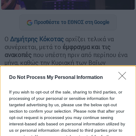
Προσθέστε το ΕΘΝΟΣ στη Google
Ο
Δημήτρης Κόκοτας
αρχίζει τελικά να
συνέρχεται, μετά το
έμφραγμα και τις
ανακοπές
που υπέστη πριν από περίπου ένα
μήνα, καθώς την Κυριακή των Βαΐων
ανταποκρίθηκε ανοίγοντας τα μάτια του.
Πρόκειται για ένα ιδιαίτερα ενθαρρυντικό
Do Not Process My Personal Information
σημάδι, σύμφωνα με το δημοσίευμα της Ρενέ
If you wish to opt-out of the sale, sharing to third parties, or
Σαραντινού στην On Time, καθώς η πορεία
processing of your personal or sensitive information for
του φαίνεται να εξελίσσεται προς το
targeted advertising by us, please use the below opt-out
καλύτερο.
section to confirm your selection. Please note that after your
opt-out request is processed you may continue seeing
«Αντέδρασε στο πρώτο ερέθισμα» λένε
interest-based ads based on personal information utilized by
χαρακτηριστικά οι γιατροί του. Ο Δημήτρης
us or personal information disclosed to third parties prior to