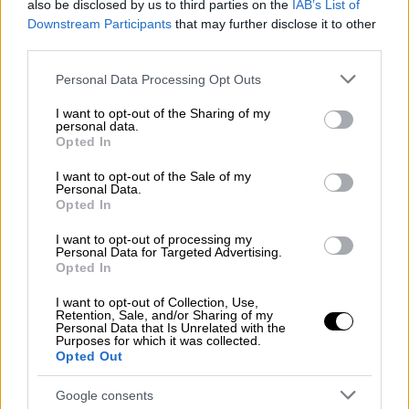
μπορούσε να αντισταθεί. Οι Manic Street
also be disclosed by us to third parties on the
IAB’s List of
Downstream Participants
that may further disclose it to other
Preachers σχηματίστηκαν στην πόλη το
1986
third parties.
και γνώρισαν παγκόσμια επιτυχία. Έτσι, το
γεγονός ότι χρειάστηκαν 38 χρόνια για να
Please note that this website/app uses one or more Google
Personal Data Processing Opt Outs
services and may gather and store information including but
εμφανιστεί γκράφιτι από εκεί που ξεκίνησαν
not limited to your visit or usage behaviour. You may click to
I want to opt-out of the Sharing of my
όλα είναι ίσως λίγο περίεργο.
personal data.
grant or deny consent to Google and its third-party tags to
Opted In
use your data for below specified purposes in below Google
«Φόρος τιμής» στον κιθαρίστα
consent section.
I want to opt-out of the Sale of my
Personal Data.
Μιλώντας στο BBC Radio Wales Breakfast, ο
Opted In
καλλιτέχνης είπε: «Ήθελα πάρα πολύ να
I want to opt-out of processing my
κάνω μια τοιχογραφία των Manic Street
Personal Data for Targeted Advertising.
Opted In
Preachers εδώ και αρκετό καιρό» οπότε
όταν ένας τοίχος προσφέρθηκε στο
I want to opt-out of Collection, Use,
Retention, Sale, and/or Sharing of my
Μπλακγουντ, «όρμησα».
Personal Data that Is Unrelated with the
Purposes for which it was collected.
Opted Out
«Καθώς ζωγράφιζα, πολλοί άνθρωποι
έρχονταν κοντά μου και ρωτούσαν "ποιοι
Google consents