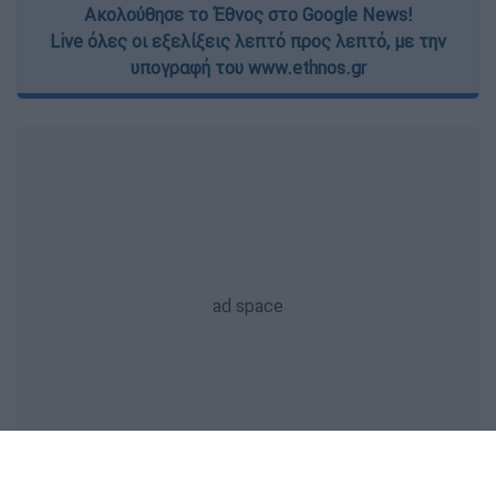
Ακολούθησε το Έθνος στο Google News!
Live όλες οι εξελίξεις λεπτό προς λεπτό, με την
υπογραφή του www.ethnos.gr