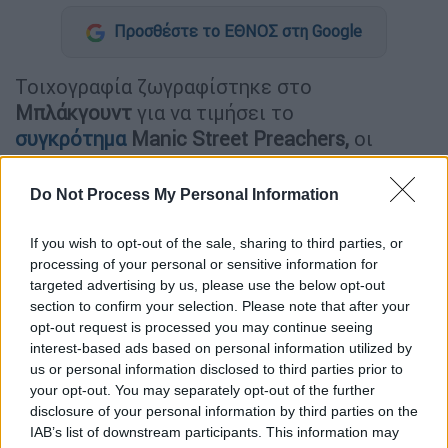
Προσθέστε το ΕΘΝΟΣ στη Google
Τοιχογραφία ζωγραφίστηκε στο
Μπλάκγουντ
για να τιμήσει το
συγκρότημα
Manic Street Preachers,
οι
οποίοι απεικονίζονται όπως ήταν το 1991.
Do Not Process My Personal Information
Ο καλλιτέχνης γκράφιτι Πολ Σέφερντ από το
Καρφίλι συμμετέχει στο πρότζεκτ
Valley
If you wish to opt-out of the sale, sharing to third parties, or
Street Art
στο πλαίσιο του οποίου κάτοικοι
processing of your personal or sensitive information for
δωρίζουν τους τοίχους τους για να
targeted advertising by us, please use the below opt-out
δημιουργηθούν έργα τέχνης.
section to confirm your selection. Please note that after your
opt-out request is processed you may continue seeing
Όταν κάποιος αποφάσισε να δωρίσει τον
interest-based ads based on personal information utilized by
us or personal information disclosed to third parties prior to
τοίχο του στο Μπλάκγουντ στην κομητεία
your opt-out. You may separately opt-out of the further
Καρφίλι ο Πολ Σέφερντ ο οποίος υπογράφει
disclosure of your personal information by third parties on the
τα έργα του ως Walls by Paul, είπε ότι δεν
IAB’s list of downstream participants. This information may