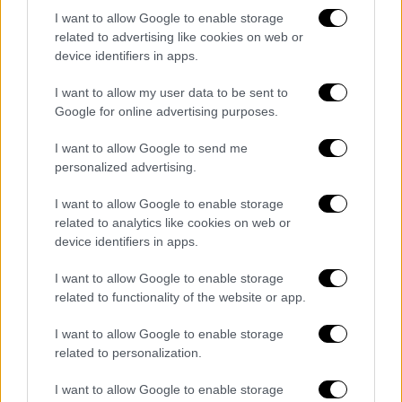
είναι;", καθώς το συγκρότημα είναι
I want to allow Google to enable storage
αγνώριστο σήμερα».
related to advertising like cookies on web or
device identifiers in apps.
Η τοιχογραφία περιλαμβάνει τον Ρίτσι
Έντουαρντς, ο οποίος εξαφανίστηκε από το
I want to allow my user data to be sent to
Embassy Hotel στο Λονδίνο πριν από μια
Google for online advertising purposes.
πτήση για την Αμερική το 1995.
I want to allow Google to send me
Το αυτοκίνητό του βρέθηκε
personalized advertising.
εγκαταλελειμμένο κοντά στην παλιά γέφυρα
I want to allow Google to enable storage
Severn, αλλά δεν βρέθηκε ποτέ ίχνος του.
related to analytics like cookies on web or
device identifiers in apps.
Ο δημιουργός του γκράφιτι είπε ότι το έργο
του είναι «φόρος τιμής» στον κιθαρίστα.
I want to allow Google to enable storage
related to functionality of the website or app.
«Τα 90s για μένα είναι οι Manics» τόνισε.
I want to allow Google to enable storage
related to personalization.
I want to allow Google to enable storage
Τα σχολιά σας δημοσιεύονται άμεσα με δική σας ευθύνη. Το