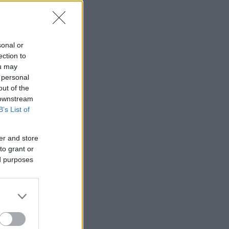
sonal or
ection to
ou may
 personal
out of the
 downstream
B’s List of
er and store
to grant or
ed purposes