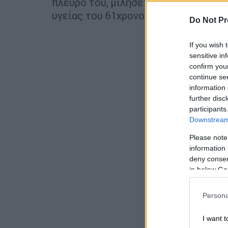
πλευρό του, μίλησε στην εκπομπή «H
υγείας του 61χρονου ηθοποιού.
Do Not Pr
If you wish 
sensitive in
confirm you
continue se
information 
further disc
participants
Downstream 
Please note
information 
deny consent
in below Go
Persona
I want t