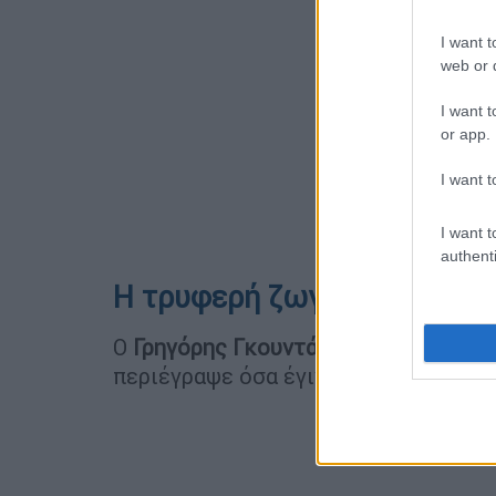
I want t
web or d
I want t
or app.
I want t
I want t
authenti
Η τρυφερή ζωγραφιά του ηθ
Ο
Γρηγόρης Γκουντάρας
επισκέφθηκε 
περιέγραψε όσα έγιναν κατά τη συνά