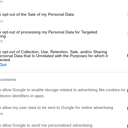
In
o opt-out of the Sale of my Personal Data.
ε αισιόδοξοι ως προς την επαναφορά της
In
ε εξετάσεις και έχει την καλύτερη δυνατή
η Άννα Σταθάκη.
to opt-out of processing my Personal Data for Targeted
ing.
In
πήγε νωρίς στο νοσοκομείο»
o opt-out of Collection, Use, Retention, Sale, and/or Sharing
ersonal Data that Is Unrelated with the Purposes for which it
τηκε στην εκπομπή «Super Κατερίνα και
lected.
Out
ης της υγείας του Δημήτρη Σταρόβα.
consents
o allow Google to enable storage related to advertising like cookies on
evice identifiers in apps.
o allow my user data to be sent to Google for online advertising
s.
to allow Google to send me personalized advertising.