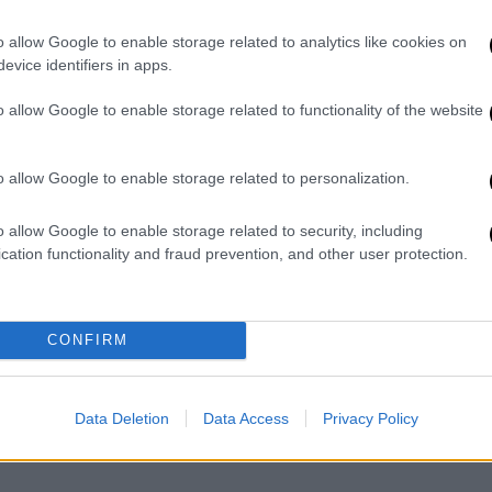
o allow Google to enable storage related to analytics like cookies on
evice identifiers in apps.
o allow Google to enable storage related to functionality of the website
o allow Google to enable storage related to personalization.
o allow Google to enable storage related to security, including
cation functionality and fraud prevention, and other user protection.
οποιού μέσα από το νοσοκομείο
τον Δημήτρη Σταρόβα στο νοσοκομείο και
CONFIRM
ντησή τους.
Data Deletion
Data Access
Privacy Policy