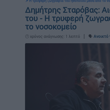
📌 Η τρυφερή ζωγραφιά του ηθοποιού μέσα από το ν
Δημήτρης Σταρόβας: Αισ
του - Η τρυφερή ζωγρα
το νοσοκομείο
🕛 χρόνος ανάγνωσης: 1 λεπτό ┋ 🗣️
Ανοικτό 