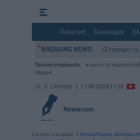
Πολιτική
Οικονομία
Ελ
λτέμια στο Αιγαίο
BREAKING NEWS:
«Στέρεψε» η αγορά από
Πρωινή ενημέρωση:
➔ Δείτε τα πρωτοσέλι
σήμερα
┋
Lifestyle
┋
17.05.2024 11:28
Newsroom
Ενότητες στο άρθρο:
📌 Ματίνα Παγώνη: «Ευτυχώς πή