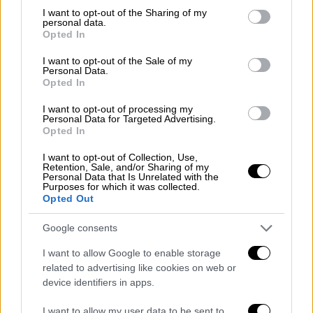
αποζημίωσης που διεκδικεί η εντολέας του,
not limited to your visit or usage behaviour. You may click to
I want to opt-out of the Sharing of my
συνυπολογίζονται και ποσά που έχασε λόγω
personal data.
grant or deny consent to Google and its third-party tags to
Opted In
του ότι για μεγάλο διάστημα δεν μπορούσε
use your data for below specified purposes in below Google
να εργαστεί.
consent section.
I want to opt-out of the Sale of my
Personal Data.
Opted In
I want to opt-out of processing my
Personal Data for Targeted Advertising.
Opted In
I want to opt-out of Collection, Use,
Retention, Sale, and/or Sharing of my
Personal Data that Is Unrelated with the
Purposes for which it was collected.
Opted Out
Google consents
I want to allow Google to enable storage
Στόχος της Μίνας Αρναούτη είναι να δείξει
related to advertising like cookies on web or
την τεράστια σωματική βλάβη που έχει
device identifiers in apps.
υποστεί, ωστόσο το ποσό που αναμένεται να
I want to allow my user data to be sent to