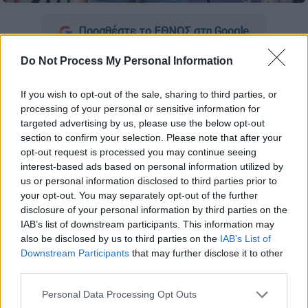
Προσθέστε το ΕΘΝΟΣ στη Google
Do Not Process My Personal Information
Εκδικάστηκε χθες, Πέμπτη 30/5, σε δεύτερο
βαθμό η υπόθεση του
Παντελή Παντελίδη
If you wish to opt-out of the sale, sharing to third parties, or
για την αγωγή που είχε υποβάλει η
Μίνα
processing of your personal or sensitive information for
Αρναούτη
, από την οποία διεκδικεί
targeted advertising by us, please use the below opt-out
section to confirm your selection. Please note that after your
αποζημίωση ύψους 1,3 εκατομμυρίων ευρώ
opt-out request is processed you may continue seeing
για ψυχική οδύνη, τα χειρουργεία που
interest-based ads based on personal information utilized by
χρειάστηκε να κάνει μετά από το τροχαίο
us or personal information disclosed to third parties prior to
δυστύχημα κι απώλειες εισοδημάτων για
your opt-out. You may separately opt-out of the further
όλη της τη ζωή.
disclosure of your personal information by third parties on the
IAB’s list of downstream participants. This information may
Ο δικηγόρος της
Μίνας Αρναούτη
, Γιάννης
also be disclosed by us to third parties on the
IAB’s List of
Downstream Participants
that may further disclose it to other
Κωλέττης μίλησε το πρωί της Παρασκευής
third parties.
(31/5) στην εκπομπή «Super Κατερίνα» και
Please note that this website/app uses one or more Google
ανέφερε ότι μέσα στο ποσό της
Personal Data Processing Opt Outs
services and may gather and store information including but