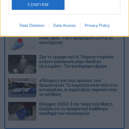
καταχώρηση
CONFIRM
Διαβάστε ακόμη
Data Deletion
Data Access
Privacy Policy
Δημιούργησαν με AI νέους ιούς μέσα σε
λίγες ώρες - Γιατί προβληματίζονται οι
επιστήμονες
Σαν το τρομακτικό It: 15χρονο ντυμένος
κλόουν μαχαίρωσε μέχρι θανάτου
ηλικιωμένο - Τον κατέγραψε κάμερα
«Πόλεμος» για τους χρόνους των
δρομολογίων: Τα σωματεία απαντούν στις
καταγγελίες, οι παρατάξεις περνούν στην
αντεπίθεση
Κόλαφος ΟΟΣΑ: Στην τελευταία θέση η
Ελλάδα για το πραγματικό διαθέσιμο
εισόδημα των νοικοκυριών