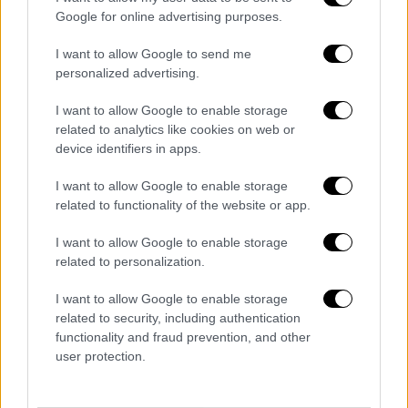
λάβει ως
αποζημίωση
θα είναι χαμηλότερο
Google for online advertising purposes.
από αυτό που ζητά. Ο δικηγόρος της Μίνας
Αρναούτη ανέφερε ότι αν η απόφαση που θα
I want to allow Google to send me
personalized advertising.
βγάλει το Εφετείο δεν είναι τέτοια που να
ανταποκρίνεται σε όσα έχουν συμβεί, τότε
I want to allow Google to enable storage
θα απευθυνθούν στον Άρειο Πάγο.
related to analytics like cookies on web or
device identifiers in apps.
I want to allow Google to enable storage
Τα σχολιά σας δημοσιεύονται άμεσα με δική σας ευθύνη. Το
related to functionality of the website or app.
ΕΘΝΟΣ θα παρεμβαίνει και τα προσβλητικά σχόλια θα
διαγράφονται
I want to allow Google to enable storage
related to personalization.
I want to allow Google to enable storage
related to security, including authentication
functionality and fraud prevention, and other
user protection.