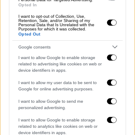
για τον εαυτό της και το κάνει ωραία και
Opted In
έντονα», είπε ο Μάριος Αθανασίου.
I want to opt-out of Collection, Use,
Retention, Sale, and/or Sharing of my
«Πρέπει να σταματήσουμε να μιλάμε για
Personal Data that Is Unrelated with the
Purposes for which it was collected.
σουηδικό μοντέλο και να το ονομάσουμε
Opted Out
ελληνικό. Αν στην Ελλάδα θεωρούμε ότι
Google consents
είναι μοντέλο ζωής, δύο χωρισμένοι γονείς
να πλακώνονται στο ξύλο για το παιδί τους,
I want to allow Google to enable storage
τότε ας το χαρούν αυτοί που το κάνουν. Στη
related to advertising like cookies on web or
device identifiers in apps.
δική μας περίπτωση δε λύνουμε τις
διαφορές μας πίνοντας σαμπάνια και
I want to allow my user data to be sent to
τρώγοντας σολομό. Θέλει αγώνα και
Google for online advertising purposes.
διπλωματία. Δε γίνεται από τη μία μέρα στην
I want to allow Google to send me
άλλη, υπάρχει μια δυσκολία. Προσπαθήσαμε
personalized advertising.
να βρούμε τις ισορροπίες μας και το
πετύχαμε», σημείωσε ο Μάριος Αθανασίου.
I want to allow Google to enable storage
related to analytics like cookies on web or
device identifiers in apps.