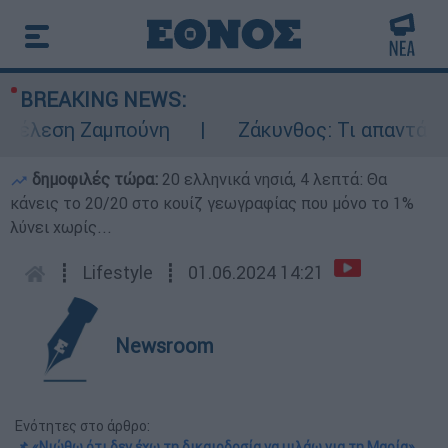
BREAKING NEWS:
έλεση Ζαμπούνη
Ζάκυνθος: Τι απαντά η ΕΛ
δημοφιλές τώρα:
20 ελληνικά νησιά, 4 λεπτά: Θα
κάνεις το 20/20 στο κουίζ γεωγραφίας που μόνο το 1%
λύνει χωρίς...
┋
Lifestyle
┋
01.06.2024 14:21
Newsroom
Ενότητες στο άρθρο:
📌 «Νιώθω ότι δεν έχω τη δικαιοδοσία να μιλάω για τη Μαρία»