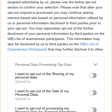
Κασσελάκης υποστηρίζει και φέρνει μια
targeted advertising by us, please use the below opt-out
section to confirm your selection. Please note that after your
αλλαγή και γι’ αυτό εκλέχθηκε. Προσπαθεί να
opt-out request is processed you may continue seeing
την κάνει πράξη. Δεν ξέρω αν θα το έκανα
interest-based ads based on personal information utilized by
έτσι ακριβώς με τη δημόσια εικόνα μου. Εγώ
us or personal information disclosed to third parties prior to
είμαι ένας τελείως διαφορετικός
your opt-out. You may separately opt-out of the further
disclosure of your personal information by third parties on the
άνθρωπος», είπε ο
Μάριος Αθανασίου.
IAB’s list of downstream participants. This information may
also be disclosed by us to third parties on the
IAB’s List of
«Νιώθω ότι δεν έχω τη δικαιοδοσία
Downstream Participants
that may further disclose it to other
να μιλάω για τη Μαρία»
third parties.
Αναφερόμενος στη
Μαρία Σολωμού
Please note that this website/app uses one or more Google
Personal Data Processing Opt Outs
services and may gather and store information including but
σχολίασε: «Είναι ένας άνθρωπος που ποτέ δε
not limited to your visit or usage behaviour. You may click to
I want to opt-out of the Sharing of my
φοβάται να εκφράσει την άποψή του. Έτσι
personal data.
grant or deny consent to Google and its third-party tags to
Opted In
τη θυμάμαι και έτσι ήταν πάντα. Αισθάνομαι
use your data for below specified purposes in below Google
λίγο αμήχανα να μιλάω γι’ αυτήν, είναι μια
consent section.
I want to opt-out of the Sale of my
Personal Data.
σχέση που έχει τελειώσει εδώ και 18
Opted In
χρόνια. Νιώθω ότι δεν έχω τη δικαιοδοσία
να μιλάω για τη Μαρία καθώς μιλάει η ίδια
I want to opt-out of processing my
Personal Data for Targeted Advertising.