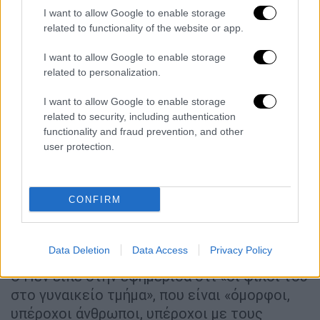
της ζωής στο παρασκήνιο ήταν σαν ένα «Real
I want to allow Google to enable storage
related to functionality of the website or app.
Housewives of Beverly Hills» ή κάτι άλλο που
ονομαζόταν «Love Island». Ούτε που ήμουν
I want to allow Google to enable storage
στο δωμάτιο - δεν το λέω για χαριτωμένο -
related to personalization.
πέθαινα. Ένιωσα την καρδιά μου, τον
I want to allow Google to enable storage
εγκέφαλό μου να συρρικνώνεται», είπε.
related to security, including authentication
«Ήταν μια επίθεση».
functionality and fraud prevention, and other
user protection.
Sean Penn — who's been divorced
thrice — says he's 'thrilled every day'
to be single
https://t.co/gPhRlOyLcm
CONFIRM
— Insider Life (@InsiderLife)
June 25,
2024
Data Deletion
Data Access
Privacy Policy
Ο Πεν είπε στην εφημερίδα ότι «οι φίλοι του
στο γυναικείο τμήμα», που είναι «όμορφοι,
υπέροχοι άνθρωποι, υπέροχοι με τους