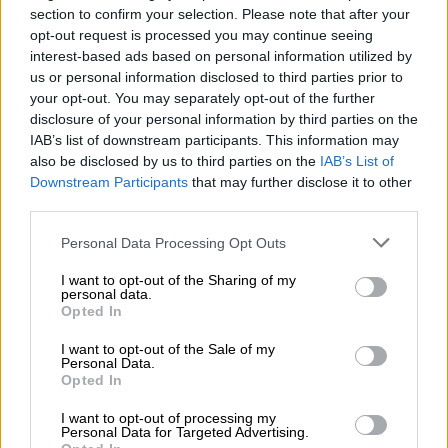
ραγίσει η καρδιά μου ξανά από ρομαντισμό»,
section to confirm your selection. Please note that after your
δήλωσε ο Πεν στην αρχή της συνέντευξη
opt-out request is processed you may continue seeing
του.
interest-based ads based on personal information utilized by
us or personal information disclosed to third parties prior to
Ο Πεν ήταν παντρεμένος με τη
Μαντόνα
από
your opt-out. You may separately opt-out of the further
disclosure of your personal information by third parties on the
το 1985 έως το 1989. Το 1996 παντρεύτηκε
IAB’s list of downstream participants. This information may
τη
Ρόμπιν Ράιτ
, με την οποία έχουν την κόρη
also be disclosed by us to third parties on the
IAB’s List of
τους Ντίλαν Φράνσις Πεν, 33 ετών, και τον
Downstream Participants
that may further disclose it to other
γιο τους Χόπερ Τζακ Πεν, 30 ετών.
third parties.
Please note that this website/app uses one or more Google
Personal Data Processing Opt Outs
Sean Penn ‘thrilled every day’ to be
services and may gather and store information including but
single: I’ll never ‘have my heart
not limited to your visit or usage behaviour. You may click to
I want to opt-out of the Sharing of my
personal data.
broken by romance again’
grant or deny consent to Google and its third-party tags to
Opted In
https://t.co/PPNPPKczFo
use your data for below specified purposes in below Google
consent section.
pic.twitter.com/aBgNymH8h5
I want to opt-out of the Sale of my
Personal Data.
Opted In
— New York Post (@nypost)
June 25,
2024
I want to opt-out of processing my
Personal Data for Targeted Advertising.