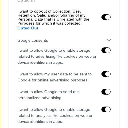
Opted In
Μετά το διαζύγιό τους, το 2010,
I want to opt-out of Collection, Use,
παντρεύτηκε με την Αυστραλή ηθοποιό Leila
Retention, Sale, and/or Sharing of my
George το 2020. Τον Οκτώβριο του 2021, η
Personal Data that Is Unrelated with the
Purposes for which it was collected.
George υπέβαλε αίτηση διαζυγίου και η
Opted Out
διαδικασία οριστικοποιήθηκε τον Απρίλιο
Google consents
του 2022. Είχε επίσης δεσμό με τη Charlize
Theron, τη Scarlett Johansson και την
I want to allow Google to enable storage
ηθοποιό Olga Korotyayeva.
related to advertising like cookies on web or
device identifiers in apps.
Καθώς συλλογιζόταν την ερωτική του ζωή, ο
I want to allow my user data to be sent to
δύο φορές βραβευμένος με Όσκαρ ηθοποιός
Google for online advertising purposes.
θυμήθηκε περιπτώσεις όπου: «Το πρώτο
πράγμα που βλέπω το πρωί είναι τα μάτια να
I want to allow Google to send me
αναρωτιούνται τι θα κάνω για να τα κάνω
personalized advertising.
ευτυχισμένα εκείνη την ημέρα. Σπάνια
I want to allow Google to enable storage
ανταποκρίθηκαν.», τόνισε ο ηθοποιός.
related to analytics like cookies on web or
device identifiers in apps.
«Σε έναν από τους γάμους μου, ο θόρυβος