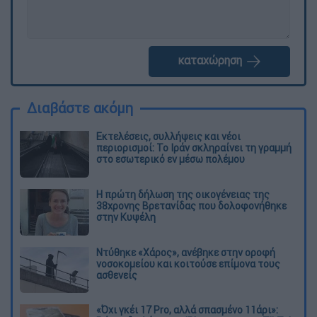
καταχώρηση
Διαβάστε ακόμη
Εκτελέσεις, συλλήψεις και νέοι
περιορισμοί: Το Ιράν σκληραίνει τη γραμμή
στο εσωτερικό εν μέσω πολέμου
Η πρώτη δήλωση της οικογένειας της
38χρονης Βρετανίδας που δολοφονήθηκε
στην Κυψέλη
Ντύθηκε «Χάρος», ανέβηκε στην οροφή
νοσοκομείου και κοιτούσε επίμονα τους
ασθενείς
«Όχι γκέι 17 Pro, αλλά σπασμένο 11άρι»: