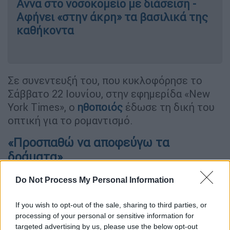
Αννα στο νοσοκομείο με διάσειση -
Αφήνει «στην άκρη» τα βασιλικά της
καθήκοντα
Σε συνεντευξή του, που κυκλοφόρησε το
Σάββατο 22 Ιουνίου, στην εφημερίδα «New
York Times», ο
ηθοποιός
έδωσε τη δική του
οπτική για το ρομαντισμό.
«Προσπαθώ να αποφεύγω τα
δράματα»
«Είμαι απλά ελεύθερος. Αν πρόκειται να
Do Not Process My Personal Information
είμαι σε μια σχέση, θα είμαι ακόμα
ελεύθερος ή δεν θα είμαι σε αυτήν και δεν
If you wish to opt-out of the sale, sharing to third parties, or
processing of your personal or sensitive information for
θα πληγωθώ. Δεν έχω την αίσθηση ότι θα
targeted advertising by us, please use the below opt-out