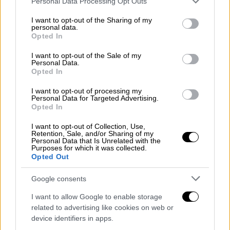
Personal Data Processing Opt Outs
services and may gather and store information including but
Ενώ συνέχισε λέγοντας: «Δεν αντέχει ούτε ο
not limited to your visit or usage behaviour. You may click to
I want to opt-out of the Sharing of my
οργανισμός μου ούτε ο χαρακτήρας μου, δεν
personal data.
grant or deny consent to Google and its third-party tags to
Opted In
θα βάλω την ηλικία μου.
Δεν μπορώ την
use your data for below specified purposes in below Google
τοξικότητα, δεν μπορώ την σκοτεινιά, δεν
consent section.
I want to opt-out of the Sale of my
Personal Data.
μπορώ την μαυρίλα. Και μαζί με αυτή την
Opted In
φρικτή τοξικότητα υπάρχει μια σκληρότητα
I want to opt-out of processing my
που, επίσης, δεν αντέχω
. Η σκληρότητα
Personal Data for Targeted Advertising.
αφορά τα οικονομικά και μια τεράστια γκάμα
Opted In
πραγμάτων της εποχής».
I want to opt-out of Collection, Use,
Retention, Sale, and/or Sharing of my
Ερωτώμενη αν έχει ποτέ επαναστατήσει στη
Personal Data that Is Unrelated with the
Purposes for which it was collected.
ζωή της η ίδια απάντησε: «
Εγώ δεν ήμουν
Opted Out
ωστόσο ποτέ της επανάστασης, μάλλον
Google consents
φοβισμένη ήμουνα και δεν μ’ αρέσει αυτό
.
Τελείως αντι-ήρωας και ίσως γι’ αυτό μου
I want to allow Google to enable storage
αρέσουν και στο θέατρο και στην τηλεόραση
related to advertising like cookies on web or
device identifiers in apps.
οι αντι-ηρωίδες. Οι "σπασμένοι" χαρακτήρες