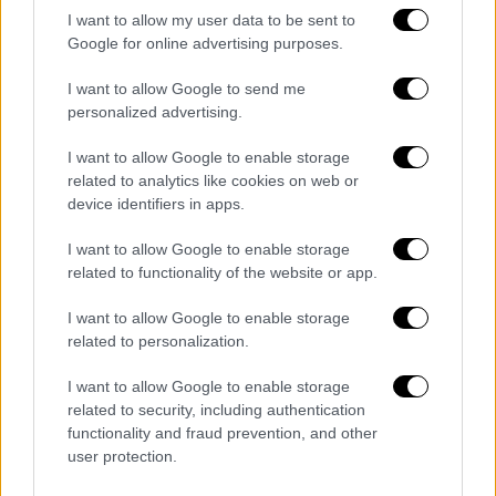
που έχουν προβλήματα» τόνισε.
I want to allow my user data to be sent to
Google for online advertising purposes.
Στη συνέχεια ο παρουσιαστής τη ρώτησε για
τα ερωτικά της: «Καμία σχέση με τη ζωή,
I want to allow Google to send me
μόνο στα ερωτικά είμαι ζηλιάρα
. Μπορώ να
personalized advertising.
μη το δεχτώ; Κι εμένα με ζηλέψανε. Η ζήλια
I want to allow Google to enable storage
μπορεί να φτάσει σε σημεία τρομακτικά»
related to analytics like cookies on web or
υπογράμμισε η ηθοποιός.
device identifiers in apps.
I want to allow Google to enable storage
related to functionality of the website or app.
I want to allow Google to enable storage
related to personalization.
I want to allow Google to enable storage
related to security, including authentication
functionality and fraud prevention, and other
user protection.