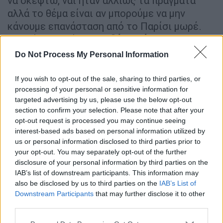
να σκεφτώ, ναι ήταν αλλιώς τα πράγματα
αλλά το θέμα είναι αν μπορούμε να μην
κάνουμε επανάσταση από το Παρίσι μωρέ.
Δεν είναι ωραίο.
Δηλαδή αν θέλουμε να
κάνουμε κάτι, ας το κάνουμε τώρα εδώ ο
Do Not Process My Personal Information
καθένας στον τομέα του. Δεν μιλάω γι’ αυτά
τα ακραία και τα τοξικά, δεν αντέχω
»
If you wish to opt-out of the sale, sharing to third parties, or
δήλωσε χαρακτηριστικά η ηθοποιός.
processing of your personal or sensitive information for
targeted advertising by us, please use the below opt-out
section to confirm your selection. Please note that after your
opt-out request is processed you may continue seeing
interest-based ads based on personal information utilized by
us or personal information disclosed to third parties prior to
your opt-out. You may separately opt-out of the further
disclosure of your personal information by third parties on the
IAB’s list of downstream participants. This information may
also be disclosed by us to third parties on the
IAB’s List of
Downstream Participants
that may further disclose it to other
third parties.
Please note that this website/app uses one or more Google