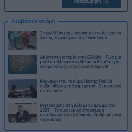
καταχώρηση
Διαβάστε ακόμη
Ξεφυλλίζοντας... τέσσερις ιστορίες για τη
γνώση, τη φύση και την τεχνολογία
Απίστευτη ιστορία στην Ελλάδα – Πώς μια
μπάλα ταξίδεψε στη θάλασσα 80 μίλια για
να κρατήσει ζωντανό έναν 30χρονο!
Κορυφώνεται το κύμα ζέστης: Πού θα
δείξει 40αρια το θερμόμετρο - Οι περιοχές
σε red code
Μητσοτάκης στη ΔΕΘ με το βλέμμα στο
2027 – Το οικονομικό στοίχημα, η
αυτοδυναμία και η δύσκολη διαδρομή μέχρι
τις κάλπες