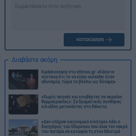
καταχώρηση
Διαβάστε ακόμη
Kadebostany στο ethnos.gr: «Κάποτε
πίστευα ότι το να είσαι outsider ήταν
αδυναμία, τώρα το βλέπω ως δύναμη»
«Χωρίς σκηνές και κουβέρτες σε ακραίες
θερμοκρασίες»: Σε δραματικές συνθήκες
χιλιάδες μετανάστες στη Θέουτα
«Δεν υπήρχε οικονομικό κίνητρο» λέει ο
δικηγόρος του 55χρονου που είχε τον νεκρό
του πατέρα σε καταψύκτη στον Μυστρά