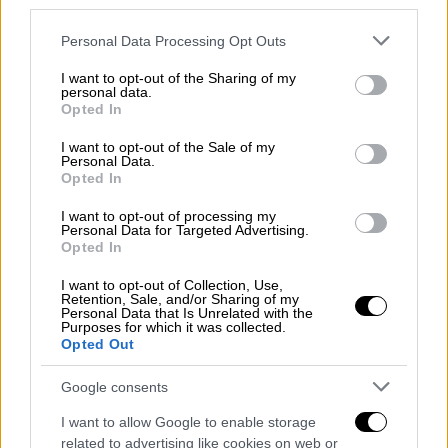
third parties.
Την περασμένη Πέμπτη κυκλοφόρησε το νέο
Please note that this website/app uses one or more Google
Personal Data Processing Opt Outs
της single «My Oh My» και άφησε να εννοηθεί
services and may gather and store information including but
not limited to your visit or usage behaviour. You may click to
I want to opt-out of the Sharing of my
ότι πρόκειται να κυκλοφορήσει ένα άλμπουμ
personal data.
grant or deny consent to Google and its third-party tags to
και να βγει σε περιοδεία.
Opted In
use your data for below specified purposes in below Google
consent section.
I want to opt-out of the Sale of my
Σύμφωνα με το δημοσίευμα της Mirror,
Personal Data.
Opted In
επιβεβαίωσε ότι το Λας Βέγκας θα
μπορούσε να είναι το μέρος όπου
θα
I want to opt-out of processing my
Personal Data for Targeted Advertising.
τελειώσει την καριέρα της
, καθώς αστέρες,
Opted In
όπως ο Ελβις Πρίσλεϊ, έχουν επιλέξει να
I want to opt-out of Collection, Use,
τερματίσουν την καριέρα τους με παρόμοιο
Retention, Sale, and/or Sharing of my
Personal Data that Is Unrelated with the
τρόπο.
Purposes for which it was collected.
Opted Out
https://twitter.com/CultureVuulture/status/18
11793389937103016
Google consents
I want to allow Google to enable storage
«
Μου έχουν προσφέρει μια ισόβια
related to advertising like cookies on web or