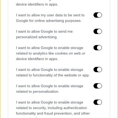
παραμονή
”, δήλωσε η Μινόγκ, για το Voltaire,
device identifiers in apps.
μέρος του θέρετρου «The Venetian», όπου
έπαιξε από τον Νοέμβριο του 2023 έως τον
I want to allow my user data to be sent to
Google for online advertising purposes.
περασμένο Μάιο.
I want to allow Google to send me
«
Για να δούμε, μπορεί να κάνω το κλασικό και
personalized advertising.
να καταλήξω εκεί
, ήταν υπέροχο, οι
παραστάσεις γίνονταν όλο και πιο τρελές.
I want to allow Google to enable storage
Ηταν αυτό που ήλπιζα ότι θα ήταν. Ηταν μια
related to analytics like cookies on web or
device identifiers in apps.
διασταύρωση μεταξύ ενός κλαμπ καμπαρέ
της δεκαετίας του ’70 και του «Studio 54».
Οι
I want to allow Google to enable storage
άνθρωποι γίνονταν αρκετά άγριοι
»,
related to functionality of the website or app.
συμπλήρωσε η σταρ για την πιθανότητα
I want to allow Google to enable storage
απόσυρσης.
related to personalization.
https://www.instagram.com/p/C9ScGyxN3Wy
I want to allow Google to enable storage
/
related to security, including authentication
functionality and fraud prevention, and other
Φέτος έκανε
δυναμικό comeback
, καθώς