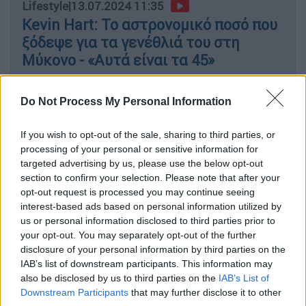
Lifestyle
|
13.07.2024 11:35
Kevin Hart: Το αστρονομικό ποσό που
ξόδεψε για τα γενέθλιά του στη
Μύκονο - «Αυτά είναι τα 45»
Do Not Process My Personal Information
Η 56χρονη αυστραλή
τραγουδίστρια
γέμισε
If you wish to opt-out of the sale, sharing to third parties, or
με απογοήτευση τους εκατομμύρια
processing of your personal or sensitive information for
θαυμαστές της, καθώς
υπαινίχθηκε ότι
targeted advertising by us, please use the below opt-out
σκέφτεται να αποσυρθεί από τη μουσική
section to confirm your selection. Please note that after your
opt-out request is processed you may continue seeing
σκηνή
. Σύμφωνα με τη Mirror, θα μπορούσε
interest-based ads based on personal information utilized by
να αφήσει τη μουσική μετά τις εμφανίσεις
us or personal information disclosed to third parties prior to
της στο
Λας Βέγκας
, αφού της προσφέρθηκε
your opt-out. You may separately opt-out of the further
μια
ισόβια συμφωνία για συναυλίες
.
disclosure of your personal information by third parties on the
IAB’s list of downstream participants. This information may
«Μου έχουν προσφέρει μια ισόβια
also be disclosed by us to third parties on the
IAB’s List of
Downstream Participants
that may further disclose it to other
παραμονή»