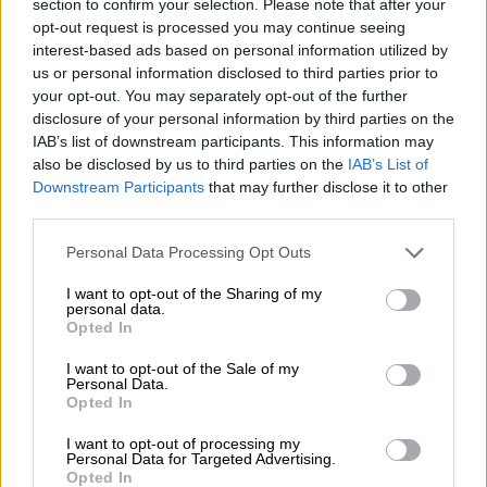
Αποκαλυπτική Drew Barrymore για το
section to confirm your selection. Please note that after your
opt-out request is processed you may continue seeing
θέμα της με τον αλκοολισμό - «Ημουν
interest-based ads based on personal information utilized by
το πιο ανασφαλές άτομο»
us or personal information disclosed to third parties prior to
your opt-out. You may separately opt-out of the further
disclosure of your personal information by third parties on the
IAB’s list of downstream participants. This information may
also be disclosed by us to third parties on the
IAB’s List of
Ο πρίγκιπας της νύχτας που αγαπήθηκε πολύ
Downstream Participants
that may further disclose it to other
από τον κόσμο έφυγε στις 19 Ιουλίου του
third parties.
2021, έπειτα
από ανακοπή καρδιάς
.Το
Please note that this website/app uses one or more Google
μνημόσυνο για τα τρία χρόνιατου καλλιτέχνη
Personal Data Processing Opt Outs
services and may gather and store information including but
πραγματοποιήθηκε σήμερα με την παρουσία
not limited to your visit or usage behaviour. You may click to
I want to opt-out of the Sharing of my
αγαπημένων φίλων και συγγενών του
personal data.
grant or deny consent to Google and its third-party tags to
Opted In
αοιδού.
use your data for below specified purposes in below Google
consent section.
I want to opt-out of the Sale of my
Κατανυκτική ατμόσφαιρα
Personal Data.
Opted In
Η
Άντζελα Γκερέκου
έφτασε στο σημείο,
I want to opt-out of processing my
συνοδευόμενη από την κόρη της
,
Μαρία
Personal Data for Targeted Advertising.
Opted In