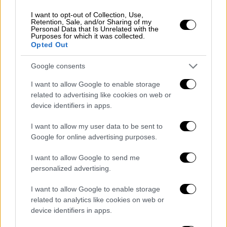
Βοσκοπούλου
. Μητέρα και κόρη ήταν
αμφότερες ντυμένες στα μαύρα, ενώ η
I want to opt-out of Collection, Use,
Retention, Sale, and/or Sharing of my
σύζυγος του τραγουδιστή κρατούσε
στο
Personal Data that Is Unrelated with the
Purposes for which it was collected.
χέρι της ένα κόκκινο τριαντάφυλλο
.
Opted Out
Google consents
I want to allow Google to enable storage
related to advertising like cookies on web or
device identifiers in apps.
I want to allow my user data to be sent to
Google for online advertising purposes.
I want to allow Google to send me
Ο Τόλης Βοσκόπουλος και η Άντζελα Γκερέκου μαζί με την
personalized advertising.
κόρη τους, Μαρία (Copyright: NDP)
I want to allow Google to enable storage
Το ζευγάρι γνωρίστηκε
το καλοκαίρι του
related to analytics like cookies on web or
1995
όταν η Άντζελα Γκερέκου πήγε να
device identifiers in apps.
ακούσει τον «πρίγκιπα του ελληνικού