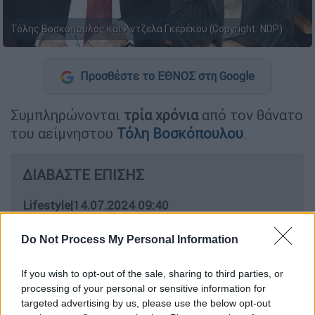
Τόλης Βοσκόπουλος και Άντζελα Γκερέκου (Copyright: NDP)
Προσθέστε το ΕΘΝΟΣ στη Google
Συμπληρώνονται
τρία χρόνια
από τον θάνατο
του αείμνηστου
Τόλη Βοσκόπουλου
.
ΔΙΑΒΑΣΤΕ ΕΠΙΣΗΣ
Lifestyle
|
14.07.2024 09:40
Shakira: Θα τραγουδήσει στον Τελικό
Do Not Process My Personal Information
του Copa America - Το αστρονομικό
ποσό που έλαβε
If you wish to opt-out of the sale, sharing to third parties, or
processing of your personal or sensitive information for
Lifestyle
|
14.07.2024 12:24
targeted advertising by us, please use the below opt-out