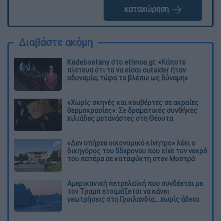
καταχώρηση
Διαβάστε ακόμη
Kadebostany στο ethnos.gr: «Κάποτε
πίστευα ότι το να είσαι outsider ήταν
αδυναμία, τώρα το βλέπω ως δύναμη»
«Χωρίς σκηνές και κουβέρτες σε ακραίες
θερμοκρασίες»: Σε δραματικές συνθήκες
χιλιάδες μετανάστες στη Θέουτα
«Δεν υπήρχε οικονομικό κίνητρο» λέει ο
δικηγόρος του 55χρονου που είχε τον νεκρό
του πατέρα σε καταψύκτη στον Μυστρά
Αμερικανική πετρελαϊκή που συνδέεται με
τον Τραμπ ετοιμάζεται να κάνει
γεωτρήσεις στη Γροιλανδία... χωρίς άδεια