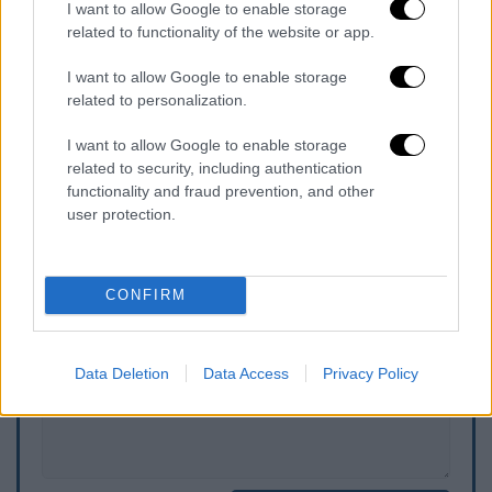
I want to allow Google to enable storage
τραγουδιού» στην πρεμιέρα του στο κέντρο
related to functionality of the website or app.
«On The Rocks» της Βάρκιζας.
Έναν περίπου
χρόνο αργότερα παντρεύτηκαν στην Κέρκυρα
I want to allow Google to enable storage
related to personalization.
με κουμπάρο τους τον Τέρενς Κουίκ. Μαζί
απέκτησαν την μοναχοκόρη τους Μαρία
I want to allow Google to enable storage
Βοσκοπούλου που γεννήθηκε το 2001.
related to security, including authentication
functionality and fraud prevention, and other
user protection.
Τα σχολιά σας δημοσιεύονται άμεσα με δική σας ευθύνη. Το
ΕΘΝΟΣ θα παρεμβαίνει και τα προσβλητικά σχόλια θα
διαγράφονται
CONFIRM
Data Deletion
Data Access
Privacy Policy