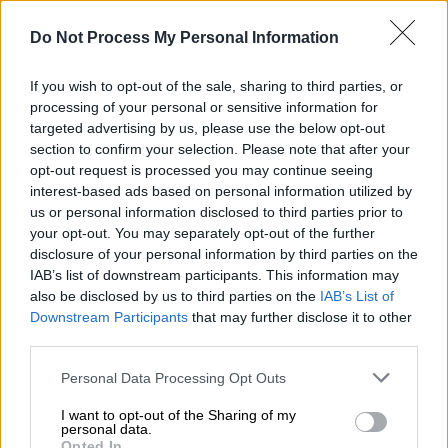
Ιστγουντ και η Σαντέρα
γνωρίστηκαν στο
Mission Ranch Hotel
, ένα ξενοδοχείο
Do Not Process My Personal Information
ιδιοκτησίας του ηθοποιού στο Carmel-by-
If you wish to opt-out of the sale, sharing to third parties, or
the-Sea της Καλιφόρνιας. Εκείνη εργαζόταν
processing of your personal or sensitive information for
εκεί ως οικοδέσποινα, και η συνάντησή τους
targeted advertising by us, please use the below opt-out
αποτέλεσε την αρχή μιας σημαντικής σχέσης
section to confirm your selection. Please note that after your
που κρατήθηκε μακριά από τα φώτα της
opt-out request is processed you may continue seeing
interest-based ads based on personal information utilized by
δημοσιότητας.
us or personal information disclosed to third parties prior to
your opt-out. You may separately opt-out of the further
Παρά το γεγονός ότι ο ίδιος είχε πολλά
disclosure of your personal information by third parties on the
ειδύλλια στο παρελθόν, η σχέση αυτή
IAB’s list of downstream participants. This information may
διατήρησε έναν διακριτικό χαρακτήρα. Η
also be disclosed by us to third parties on the
IAB’s List of
πρώτη δημόσια εμφάνιση του ζευγαριού
Downstream Participants
that may further disclose it to other
third parties.
έγινε στα Όσκαρ του 2015. Καθ’ όλη τη
διάρκεια της σχέσης τους, η Σαντέρα
Please note that this website/app uses one or more Google
Personal Data Processing Opt Outs
συνόδευε τον ηθοποιό σε πολλές δημόσιες
services and may gather and store information including but
not limited to your visit or usage behaviour. You may click to
I want to opt-out of the Sharing of my
εμφανίσεις, όπως προβολές ταινιών και
personal data.
grant or deny consent to Google and its third-party tags to
φεστιβάλ, επιδεικνύοντας την υποστήριξή
Opted In