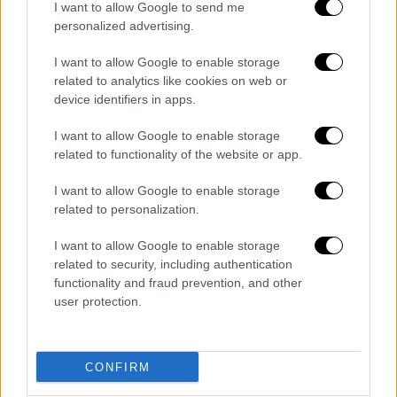
1953 έως το 1987 και με την παρουσιάστρια
I want to allow Google to send me
ειδήσεων
Ντίνα Ρουίζ (Dina Ruiz)
από το
personalized advertising.
1996 έως το 2004. Είχε, επίσης, αρκετές
I want to allow Google to enable storage
μακροχρόνιες σχέσεις,
related to analytics like cookies on web or
συμπεριλαμβανομένων των ειδυλλίων με την
device identifiers in apps.
ηθοποιό Φράνσις Φίσερ και τη
συμπρωταγωνίστριά του στο The Gauntlet,
I want to allow Google to enable storage
related to functionality of the website or app.
Σόντρα Λοκ. Από τις σχέσεις αυτές, ο
Ίστγουντ
έχει αποκτήσει οκτώ παιδιά
,
I want to allow Google to enable storage
μεταξύ των οποίων και ο ηθοποιός Σκοτ
related to personalization.
Ίστγουντ.
I want to allow Google to enable storage
Ο θάνατος της Κριστίνα Σαντέρα αφήνει ένα
related to security, including authentication
functionality and fraud prevention, and other
μεγάλο κενό στη ζωή του Κλιντ Ίστγουντ, ο
user protection.
οποίος έχασε έναν πολύτιμο σύντροφο. Η
κληρονομιά της θα παραμείνει ζωντανή μέσα
από τις αναμνήσεις και τις στιγμές που
CONFIRM
μοιράστηκαν μαζί, ενώ η αγάπη και η στοργή