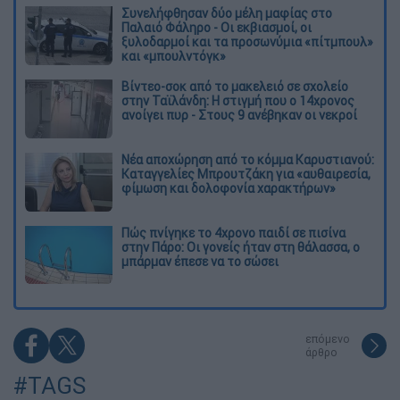
Συνελήφθησαν δύο μέλη μαφίας στο
Παλαιό Φάληρο - Οι εκβιασμοί, οι
ξυλοδαρμοί και τα προσωνύμια «πίτμπουλ»
και «μπουλντόγκ»
Βίντεο-σοκ από το μακελειό σε σχολείο
στην Ταϊλάνδη: Η στιγμή που ο 14χρονος
ανοίγει πυρ - Στους 9 ανέβηκαν οι νεκροί
Νέα αποχώρηση από το κόμμα Καρυστιανού:
Καταγγελίες Μπρουτζάκη για «αυθαιρεσία,
φίμωση και δολοφονία χαρακτήρων»
Πώς πνίγηκε το 4χρονο παιδί σε πισίνα
στην Πάρο: Οι γονείς ήταν στη θάλασσα, ο
μπάρμαν έπεσε να το σώσει
επόμενο
άρθρο
#TAGS