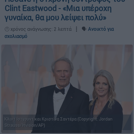
Clint Eastwood - «Μια υπέροχη
γυναίκα, θα μου λείψει πολύ»
🕛 χρόνος ανάγνωσης: 2 λεπτά ┋ 🗣️
Ανοικτό για
σχολιασμό
Κλιντ Ιστγουντ και Κριστίνα Σαντέρα (Copyright: Jordan
Strauss/Invision/AP)