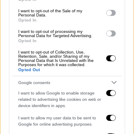
use your data for below specified purposes in below Google
της.
Η παρουσία της ήταν πάντα διακριτική,
consent section.
I want to opt-out of the Sale of my
και η συμβολή της στην προσωπική του ζωή
Personal Data.
Opted In
ήταν ανεκτίμητη
.
I want to opt-out of processing my
Personal Data for Targeted Advertising.
Opted In
I want to opt-out of Collection, Use,
Retention, Sale, and/or Sharing of my
Personal Data that Is Unrelated with the
Purposes for which it was collected.
video
Opted Out
Google consents
I want to allow Google to enable storage
related to advertising like cookies on web or
device identifiers in apps.
Ο Ίστγουντ είχε παντρευτεί δύο φορές πριν
γνωρίσει την ξανθιά καλλονή: με το μοντέλο
I want to allow my user data to be sent to
Google for online advertising purposes.
Μάγκι Τζόνσον (Maggie Johnson)
από το