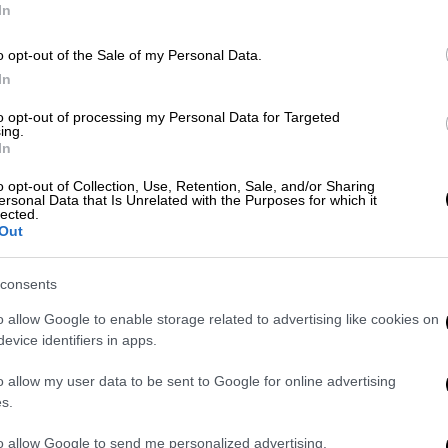
In
o opt-out of the Sale of my Personal Data.
In
ες Πρωταθλητές για τους Ολυμπιακούς
to opt-out of processing my Personal Data for Targeted
ing.
In
o opt-out of Collection, Use, Retention, Sale, and/or Sharing
ersonal Data that Is Unrelated with the Purposes for which it
νητό μέχρι... προφυλακτικά μέσα στα
lected.
Out
consents
o allow Google to enable storage related to advertising like cookies on
αγουδήσουν μαζί
ένα από τα πιο
evice identifiers in apps.
ν των εποχών στο μεγάλο σόου που
o allow my user data to be sent to Google for online advertising
s.
υχία
to allow Google to send me personalized advertising.