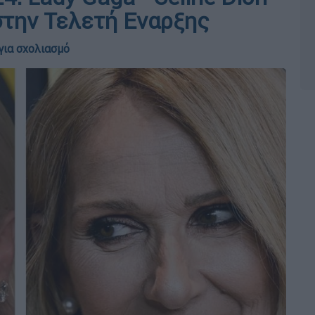
στην Τελετή Εναρξης
για σχολιασμό