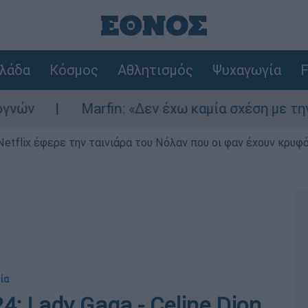
λάδα
Κόσμος
Αθλητισμός
Ψυχαγωγία
F
Marfin: «Δεν έχω καμία σχέση με την επίθεσ
Netflix έφερε την ταινιάρα του Νόλαν που οι φαν έχουν κρυφό
ία
: Lady Gaga - Celine Dion