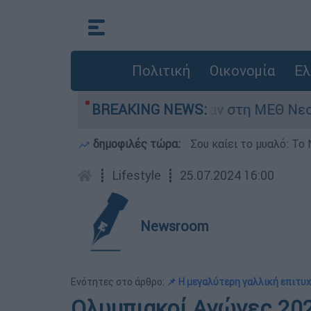
Πολιτική
Οικονομία
Ελ
 8 ημερών - Νοσηλευόταν στη ΜΕΘ Νεογνών
BREAKING NEWS:
δημοφιλές τώρα:
Σου καίει το μυαλό: Το 
┋
Lifestyle
┋
25.07.2024 16:00
Newsroom
Ενότητες στο άρθρο:
📌 Η μεγαλύτερη γαλλική επιτυχ
Ολυμπιακοί Αγώνες 2024