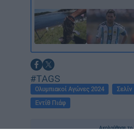
#TAGS
Ολυμπιακοί Αγώνες 2024
Σελίν
Εντίθ Πιάφ
Ακολούθησε το 