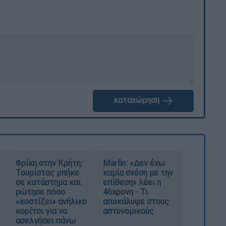
καταχώρηση
Φρίκη στην Κρήτη:
Marfin: «Δεν έχω
Τουρίστας μπήκε
καμία σχέση με την
σε κατάστημα και
επίθεση» λέει η
ρώτησε πόσο
46χρονη - Τι
«κοστίζει» ανήλικο
αποκάλυψε στους
κορίτσι για να
αστυνομικούς
ασελγήσει πάνω