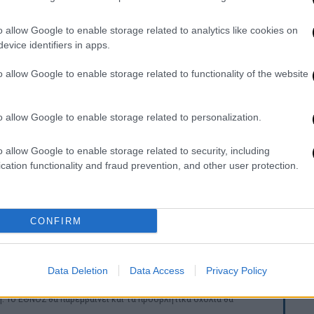
σε ντουέτο το τραγούδι - θρύλο της
Εντίθ
o allow Google to enable storage related to analytics like cookies on
το δημοσίευμα του Guardian, η μουσική
evice identifiers in apps.
ερισσότερο από σίγουρη
, ενώ το τελικό
ό.
o allow Google to enable storage related to functionality of the website
form duet at Paris 2024 Olympic opening
o allow Google to enable storage related to personalization.
ER
s)
July 25, 2024
o allow Google to enable storage related to security, including
cation functionality and fraud prevention, and other user protection.
1947 και έγινε το σήμα κατατεθέν της Πιαφ,
Οι στίχοι, γραμμένοι από την ίδια την Πιαφ
ταν βλέπει κανείς τη ζωή «μέσα από
CONFIRM
Data Deletion
Data Access
Privacy Policy
. Το ΕΘΝΟΣ θα παρεμβαίνει και τα προσβλητικά σχόλια θα