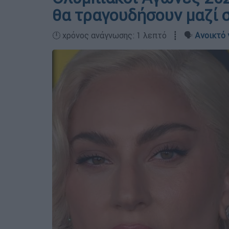
θα τραγουδήσουν μαζί 
🕛 χρόνος ανάγνωσης: 1 λεπτό ┋ 🗣️
Ανοικτό 