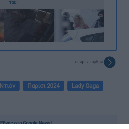
του
επόμενο άρθρο
 Ντιόν
Παρίσι 2024
Lady Gaga
Έθνος στο Google News!