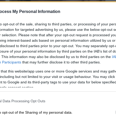
ocess My Personal Information
to opt-out of the sale, sharing to third parties, or processing of your per
formation for targeted advertising by us, please use the below opt-out s
r selection. Please note that after your opt-out request is processed y
eing interest-based ads based on personal information utilized by us or
disclosed to third parties prior to your opt-out. You may separately opt-
 το ΕΘΝΟΣ στη Google
losure of your personal information by third parties on the IAB’s list of
. This information may also be disclosed by us to third parties on the
IA
Participants
that may further disclose it to other third parties.
ναι προ των πυλών. Η
Lady Gaga
και η
Σελίν
μαζί για μία μοναδική εμφάνιση στην
 that this website/app uses one or more Google services and may gath
including but not limited to your visit or usage behaviour. You may click 
ώνων
την ερχόμενη Παρασκευή στο Παρίσι.
 to Google and its third-party tags to use your data for below specifi
ogle consent section.
l Data Processing Opt Outs
ακών- Από το λιτό τελετουργικό της
o opt-out of the Sharing of my personal data.