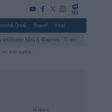
ood & Drink
Travel
Viral
η» λέει η 46χρονη - Τι αποκάλυψε στους αστυνομ
 νο1 στην καρδιά...