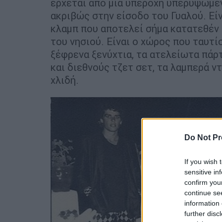
έρχεται από μια υπέροχη υπερυψωμέ
ακριβώς στην είσοδο του Γυαλού. Εί
κλαμπ που αποτελεί σήμα κατατεθέν 
του νησιού. Είναι ο χώρος που ταυτί
ξέφρενα ξενύχτια, τα ατελείωτα πάρ
και διεθνούς τζετ σετ, τα λαμπερά ν
χλιδή.
Do Not Pr
If you wish 
sensitive in
confirm you
continue se
information 
further disc