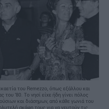
εκαετία του Remezzo, όπως εξάλλου και
 του ‘80. Το νησί είχε ήδη γίνει πόλος
ούσιων και διάσημων, από κάθε γωνιά του
λυτελή σκάφη τους για να γευτούν τις