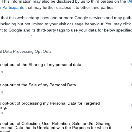
. This information may also be disclosed by us to third parties on the
IA
Participants
that may further disclose it to other third parties.
 that this website/app uses one or more Google services and may gath
including but not limited to your visit or usage behaviour. You may click 
 to Google and its third-party tags to use your data for below specifi
ogle consent section.
l Data Processing Opt Outs
o opt-out of the Sharing of my personal data.
 Μυκονιάτη επιχειρηματία Μάκη Ζουγανέλη,
In
ς συζύγου του Πάολας. Οι δυο τους πήραν,
o opt-out of the Sale of my Personal Data.
ν σε ένα από τα πιο προνομιακά σημεία της
In
 σ’ ένα λαμπερό στέκι all day
μεγάλων κλαμπ του εξωτερικού. Αρχικά
to opt-out of processing my Personal Data for Targeted
ing.
 αργότερα το κοσμοπολίτικο όνομα Remezzo
In
o opt-out of Collection, Use, Retention, Sale, and/or Sharing
ersonal Data that Is Unrelated with the Purposes for which it
lected.