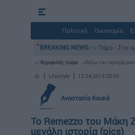
Πολιτική
Οικονομία
Ε
ατο του 4χρονου στην Πάρο - Στο «μικροσκόπιο»
BREAKING NEWS:
δημοφιλές τώρα:
«Θέλω τον πατέρα μου»:
┋
Lifestyle
┋
12.04.2019 20:03
Αναστασία Κουκά
Το Remezzo του Μάκη Ζ
μεγάλη ιστορία (pics)