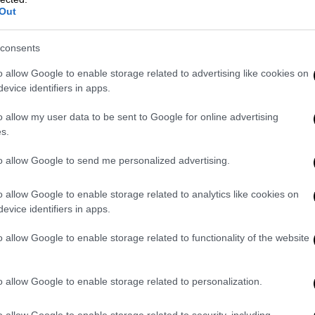
Out
consents
o allow Google to enable storage related to advertising like cookies on
evice identifiers in apps.
o allow my user data to be sent to Google for online advertising
s.
to allow Google to send me personalized advertising.
o allow Google to enable storage related to analytics like cookies on
evice identifiers in apps.
o allow Google to enable storage related to functionality of the website
o allow Google to enable storage related to personalization.
πήρχε διάσημος επισκέπτης της Μυκόνου
o allow Google to enable storage related to security, including