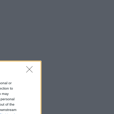
sonal or
ection to
ou may
 personal
out of the
 downstream