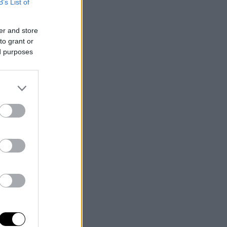
B’s List of
er and store
to grant or
ed purposes