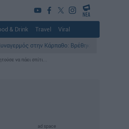
od & Drink
Travel
Viral
ν Κάρπαθο: Βρέθηκαν παλιά πυρομαχικά στο Αρδ
τούσε να πάει σπίτι...