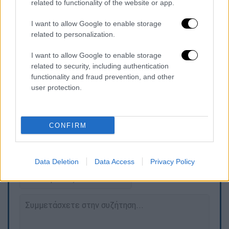
related to functionality of the website or app.
I want to allow Google to enable storage
related to personalization.
I want to allow Google to enable storage
related to security, including authentication
«
Εθνική και πάσης Ελλάδος. Καλή επιτυχία
functionality and fraud prevention, and other
Ελλάδα
», έγραψε στη λεζάντα της η εταιρεία
user protection.
παραγωγής ταινιών.
CONFIRM
Τα σχολιά σας δημοσιεύονται άμεσα με δική σας ευθύνη. Το
ΕΘΝΟΣ θα παρεμβαίνει και τα προσβλητικά σχόλια θα
διαγράφονται
Data Deletion
Data Access
Privacy Policy