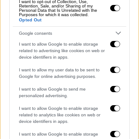
«Μανταλένα», «Μια τρελή, τρελή Σαραντάρα»
I want to opt-out of Collection, Use,
Retention, Sale, and/or Sharing of my
και άλλες ελληνικές επιτυχημένες ταινίες, η
Personal Data that Is Unrelated with the
Purposes for which it was collected.
Φίνος Φιλμ
είπε «Καλή επιτυχία Ελλάδα».
Opted Out
Google consents
I want to allow Google to enable storage
related to advertising like cookies on web or
device identifiers in apps.
I want to allow my user data to be sent to
Google for online advertising purposes.
I want to allow Google to send me
personalized advertising.
I want to allow Google to enable storage
related to analytics like cookies on web or
View this post on Instagram
device identifiers in apps.
I want to allow Google to enable storage