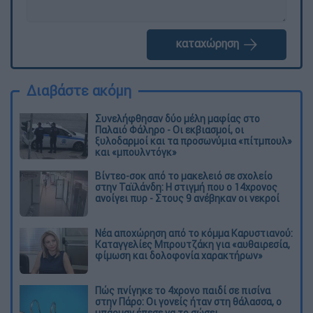
καταχώρηση
Διαβάστε ακόμη
Συνελήφθησαν δύο μέλη μαφίας στο
Παλαιό Φάληρο - Οι εκβιασμοί, οι
ξυλοδαρμοί και τα προσωνύμια «πίτμπουλ»
και «μπουλντόγκ»
Βίντεο-σοκ από το μακελειό σε σχολείο
στην Ταϊλάνδη: Η στιγμή που ο 14χρονος
ανοίγει πυρ - Στους 9 ανέβηκαν οι νεκροί
Νέα αποχώρηση από το κόμμα Καρυστιανού:
Καταγγελίες Μπρουτζάκη για «αυθαιρεσία,
φίμωση και δολοφονία χαρακτήρων»
Πώς πνίγηκε το 4χρονο παιδί σε πισίνα
στην Πάρο: Οι γονείς ήταν στη θάλασσα, ο
μπάρμαν έπεσε να το σώσει