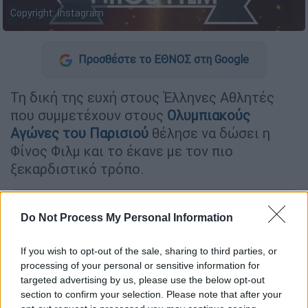
Copyright: Ιnstagram
Προσθέστε το ΕΘΝΟΣ στη Google
Τη δική της ευχή στους Έλληνες Αθλητές
που συμμετέχουν στους
Ολυμπιακούς
Αγώνες του Παρισιού
θέλησε να δώσει η
Φίνος Φιλμ και το έκανε με τον πιο
ξεκαρδιστικό τρόπο.
ΔΙΑΒΑΣΤΕ ΕΠΙΣΗΣ
Do Not Process My Personal Information
Lifestyle
|
28.07.2024 11:41
If you wish to opt-out of the sale, sharing to third parties, or
Δύσκολες ώρες για το Σταμάτη
processing of your personal or sensitive information for
Γονίδη: Αναγκάστηκε να ακυρώσει
targeted advertising by us, please use the below opt-out
συναυλία του
section to confirm your selection. Please note that after your