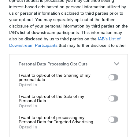
opt-out request is processed you may continue seeing
interest-based ads based on personal information utilized by
Lifestyle
|
28.07.2024 13:10
us or personal information disclosed to third parties prior to
Στο νοσοκομείο η Rita Ora: Ακύρωσε
your opt-out. You may separately opt-out of the further
τη συναυλία της για λόγους υγείας
disclosure of your personal information by third parties on the
IAB’s list of downstream participants. This information may
also be disclosed by us to third parties on the
IAB’s List of
Downstream Participants
that may further disclose it to other
third parties.
Με ένα βίντεο
από όλες τις ελληνικές
Please note that this website/app uses one or more Google
Personal Data Processing Opt Outs
ταινίες με χρώμα.. Γαλλίας
επέλεξε η
services and may gather and store information including but
εταιρεία παραγωγής ελληνικών ταινιών, να
not limited to your visit or usage behaviour. You may click to
I want to opt-out of the Sharing of my
personal data.
εκφράσει στο σύνολο των Ελλήνων αθλητών
grant or deny consent to Google and its third-party tags to
Opted In
που βρίσκονται στη Γαλλική πρωτεύουσα
use your data for below specified purposes in below Google
consent section.
την ελπίδα για διάκριση.
I want to opt-out of the Sale of my
Personal Data.
Opted In
Το αστείο βίντεο
I want to opt-out of processing my
Personal Data for Targeted Advertising.
Με στιγμιότυπα από τις ταινίες «Η
Opted In
Παριζιάνα», «Τα Κίτρινα Γάντια»,