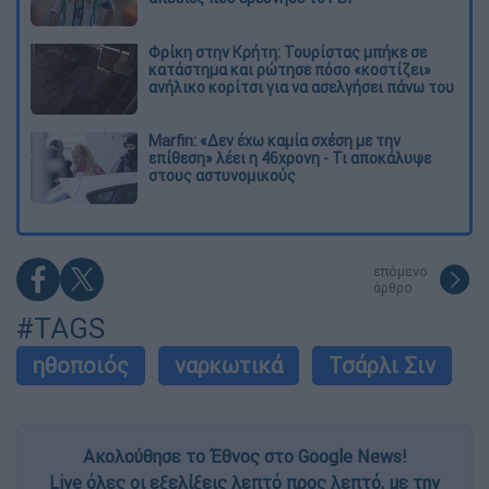
Φρίκη στην Κρήτη: Τουρίστας μπήκε σε
κατάστημα και ρώτησε πόσο «κοστίζει»
ανήλικο κορίτσι για να ασελγήσει πάνω του
Marfin: «Δεν έχω καμία σχέση με την
επίθεση» λέει η 46χρονη - Τι αποκάλυψε
στους αστυνομικούς
επόμενο
άρθρο
#TAGS
ηθοποιός
ναρκωτικά
Τσάρλι Σιν
Ακολούθησε το Έθνος στο Google News!
Live όλες οι εξελίξεις λεπτό προς λεπτό, με την