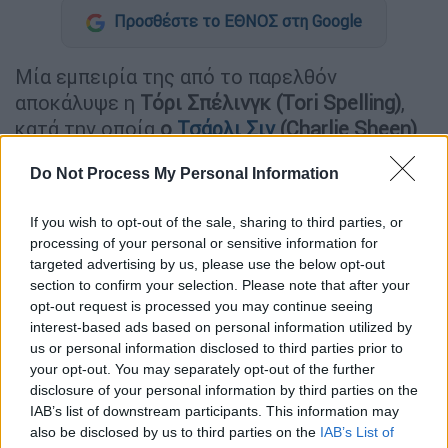
Προσθέστε το ΕΘΝΟΣ στη Google
Μία εμπειρία της από το παρελθόν
αποκάλυψε η
Τόρι Σπέλινγκ (Tori Spelling)
,
κατά την οποία
ο
Τσάρλι Σιν
(Charlie Sheen)
της προσέφερε ναρκωτικά
την πρώτη φορά
Do Not Process My Personal Information
που βρέθηκε στο σπίτι του μ' έναν φίλο της.
If you wish to opt-out of the sale, sharing to third parties, or
ΔΙΑΒΑΣΤΕ ΕΠΙΣΗΣ
processing of your personal or sensitive information for
targeted advertising by us, please use the below opt-out
Lifestyle
|
02.08.2024 16:12
section to confirm your selection. Please note that after your
H Tori Spelling σκέφτεται να ανοίξει
opt-out request is processed you may continue seeing
interest-based ads based on personal information utilized by
Onlyfans για να σπουδάσει τα πέντε
us or personal information disclosed to third parties prior to
παιδιά της
your opt-out. You may separately opt-out of the further
disclosure of your personal information by third parties on the
IAB’s list of downstream participants. This information may
also be disclosed by us to third parties on the
IAB’s List of