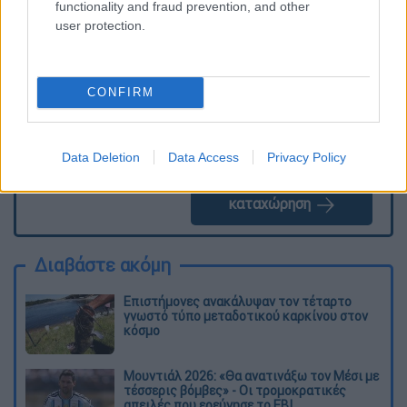
ΕΘΝΟΣ θα παρεμβαίνει και τα προσβλητικά σχόλια θα
functionality and fraud prevention, and other
διαγράφονται
user protection.
CONFIRM
Data Deletion
Data Access
Privacy Policy
καταχώρηση
Διαβάστε ακόμη
Επιστήμονες ανακάλυψαν τον τέταρτο
γνωστό τύπο μεταδοτικού καρκίνου στον
κόσμο
Μουντιάλ 2026: «Θα ανατινάξω τον Μέσι με
τέσσερις βόμβες» - Οι τρομοκρατικές
απειλές που ερεύνησε το FBI