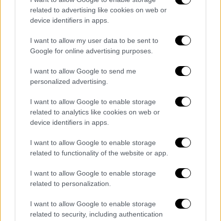
pic.twitter.com/FWUwLrGKeP
related to advertising like cookies on web or
device identifiers in apps.
— Page Six (@PageSix)
August 6,
2024
I want to allow my user data to be sent to
Google for online advertising purposes.
«Απάντησα "όχι ευχαριστώ" και μου είπε "έλα
I want to allow Google to send me
μέσα". Δεν μπόρεσα να δω το διαμέρισμά του
personalized advertising.
γιατί ήταν πολύ σκοτεινά. Με πήγε στην
κουζίνα και με ρώτησε αν θέλω κάτι άλλο.
I want to allow Google to enable storage
related to analytics like cookies on web or
Φοβήθηκα μήπως έβαζε κάτι στα ποτά και
device identifiers in apps.
ζήτησα ένα αναψυκτικό
» διηγήθηκε.
I want to allow Google to enable storage
Η Σπέλινγκ κατέληξε λέγοντας ότι, παρά τη
related to functionality of the website or app.
χρήση ουσιών,
ο Τσάρλι Σιν ήταν πάντα πολύ
ευγενικός μαζί της
.
I want to allow Google to enable storage
related to personalization.
I want to allow Google to enable storage
related to security, including authentication
Τα σχολιά σας δημοσιεύονται άμεσα με δική σας ευθύνη. Το