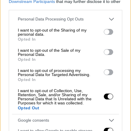
Downstream Participants
that may further disclose it to other
Σ' ένα επεισόδιο του
podcast
που
third parties.
παρουσιάζει, η ηθοποιός περιέγραψε τη
σκηνή: «Η πόρτα ανοίγει και ο Τσάρλι
Please note that this website/app uses one or more Google
Personal Data Processing Opt Outs
services and may gather and store information including but
στέκεται εκεί με ένα χαβανέζικο πουκάμισο
not limited to your visit or usage behaviour. You may click to
I want to opt-out of the Sharing of my
και μου δίνει κάτι, λέγοντας "θες από
personal data.
grant or deny consent to Google and its third-party tags to
Opted In
αυτό;"».
use your data for below specified purposes in below Google
consent section.
I want to opt-out of the Sale of my
Παρόλο που δεν αποκάλυψε πότε ακριβώς
Personal Data.
Opted In
συνέβη το περιστατικό, ανέφερε ότι
αρνήθηκε την προσφορά του και
ζήτησε
I want to opt-out of processing my
Personal Data for Targeted Advertising.
απλώς ένα ποτό
. Στην αρχή, δεν κατάλαβε τι
Opted In
ήταν αυτό που της έδωσε, αλλά αργότερα
συνειδητοποίησε ότι ήταν
κρακ
.
I want to opt-out of Collection, Use,
Retention, Sale, and/or Sharing of my
Personal Data that Is Unrelated with the
Purposes for which it was collected.
Tori Spelling says Charlie Sheen
Opted Out
offered her a crack pipe upon
entering his condo
Google consents
https://t.co/LycwxgYJaA
I want to allow Google to enable storage