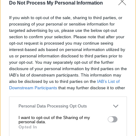
Do Not Process My Personal Information
εντυπωσιακό «ακροβατικό». Σύμφωνα με
πληροφορίες, στο μεγάλο φινάλε ο ηθοποιός
If you wish to opt-out of the sale, sharing to third parties, or
θα πραγματοποιήσει με εντυπωσιακό τρόπο
processing of your personal or sensitive information for
την παράδοση των Ολυμπιακών Αγώνων του
targeted advertising by us, please use the below opt-out
section to confirm your selection. Please note that after your
2028 στην επόμενη διοργανώτρια πόλη, το
opt-out request is processed you may continue seeing
Λος Άντζελες.
interest-based ads based on personal information utilized by
us or personal information disclosed to third parties prior to
Tom Cruise Performing Epic Stunt To
your opt-out. You may separately opt-out of the further
Close Paris Olympics, Pass Flag To
disclosure of your personal information by third parties on the
IAB’s list of downstream participants. This information may
L.A. 2028
https://t.co/w0br6oR0vv
also be disclosed by us to third parties on the
IAB’s List of
via
@TMZ
Downstream Participants
that may further disclose it to other
third parties.
— jet13 🇫🇷 (@jrgjet13)
August 5,
2024
Please note that this website/app uses one or more Google
Personal Data Processing Opt Outs
services and may gather and store information including but
not limited to your visit or usage behaviour. You may click to
I want to opt-out of the Sharing of my
Σύμφωνα με το TMZ, το φερόμενο σχέδιο
personal data.
grant or deny consent to Google and its third-party tags to
προβλέπει ότι ο τρεις φορές βραβευμένος
Opted In
use your data for below specified purposes in below Google
με Χρυσή Σφαίρα
ηθοποιός
θα αρχίσει να