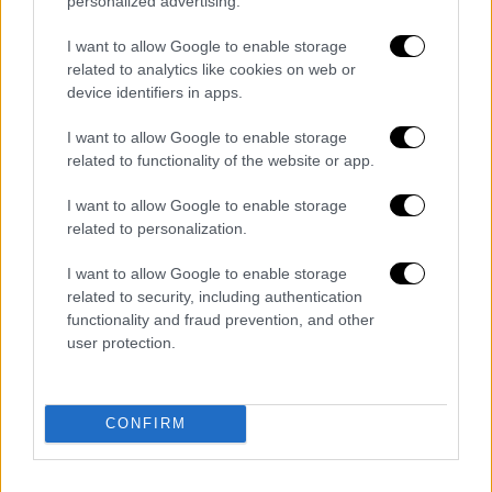
personalized advertising.
Ωστόσο, ορισμένοι ακτιβιστές
είναι
αντίθετοι
με τη συμμετοχή του ηθοποιού
I want to allow Google to enable storage
στους Ολυμπιακούς Αγώνες, αφού ο Τομ
related to analytics like cookies on web or
device identifiers in apps.
Κρουζ είναι γνωστός στην Εκκλησία της
Σαηεντολογίας.
I want to allow Google to enable storage
related to functionality of the website or app.
Η δικαστής Catherine Katz, η οποία είναι η
επικεφαλής της UNADFI, μιας ομάδας που
I want to allow Google to enable storage
βοηθά στην υπεράσπιση των θυμάτων των
related to personalization.
αιρέσεων, δήλωσε στη Mirror: «
Είναι γεγονός
I want to allow Google to enable storage
ότι η παρουσία του είναι προσβολή για τα
related to security, including authentication
θύματα. Είναι ένα πραγματικά κακό μήνυμα
».
functionality and fraud prevention, and other
user protection.
Tom Cruise branded a 'disgrace' by
activists ahead of Olympics closing
ceremony
https://t.co/8LnsF7uoLw
CONFIRM
pic.twitter.com/UVVjWfq1uK