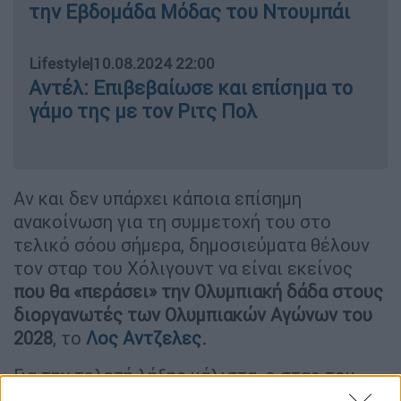
την Εβδομάδα Μόδας του Ντουμπάι
Lifestyle
|
10.08.2024 22:00
Αντέλ: Επιβεβαίωσε και επίσημα το
γάμο της με τον Ριτς Πολ
Αν και δεν υπάρχει κάποια επίσημη
ανακοίνωση για τη συμμετοχή του στο
τελικό σόου σήμερα, δημοσιεύματα θέλουν
τον σταρ του Χόλιγουντ να είναι εκείνος
που θα «περάσει» την Ολυμπιακή δάδα στους
διοργανωτές των Ολυμπιακών Αγώνων του
2028
, το
Λος Αντζελες
.
Για την τελετή λήξης μάλιστα, ο σταρ του
Χόλιγουντ λέγεται ότι έχει οργανώσει ένα