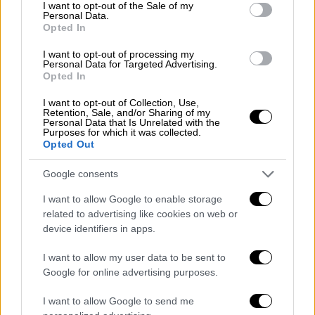
consent section.
I want to opt-out of the Sale of my
αιωρείται από την κορυφή
του State de
Personal Data.
Opted In
France πριν φτάσει στον πρώτο του
προορισμό, τον αγωνιστικό χώρο του
I want to opt-out of processing my
Personal Data for Targeted Advertising.
σταδίου. Καθ' όλη τη διάρκεια θα κουβαλάει
Opted In
πάνω του την επίσημη ολυμπιακή σημαία.
I want to opt-out of Collection, Use,
Retention, Sale, and/or Sharing of my
Η μετάδοση των Ολυμπιακών Αγώνων θα
Personal Data that Is Unrelated with the
Purposes for which it was collected.
κοπεί στη συνέχεια σε ένα δίλεπτο,
Opted Out
βιντεοσκοπημένο κλιπ που θ
α δείχνει τον
Κρουζ να ταξιδεύει στον επόμενο σταθμό
Google consents
του με αεροπλάνο, καθώς θα μεταφέρει την
I want to allow Google to enable storage
Ολυμπιακή σημαία από τη Γαλλία στο Λος
related to advertising like cookies on web or
Αντζελες
. Στη συνέχεια, θα πηδήξει από το
device identifiers in apps.
αεροπλάνο και θα προσγειωθεί στην
I want to allow my user data to be sent to
πινακίδα του Χόλιγουντ.
Google for online advertising purposes.
Ο λόγος των αντιδράσεων
I want to allow Google to send me