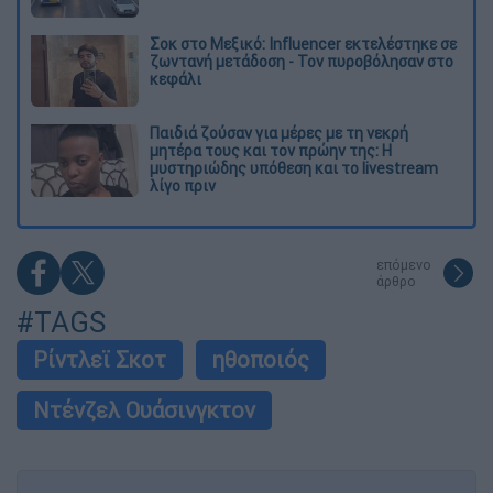
Σοκ στο Μεξικό: Influencer εκτελέστηκε σε
ζωντανή μετάδοση - Τον πυροβόλησαν στο
κεφάλι
Παιδιά ζούσαν για μέρες με τη νεκρή
μητέρα τους και τον πρώην της: Η
μυστηριώδης υπόθεση και το livestream
λίγο πριν
επόμενο
άρθρο
#TAGS
Ρίντλεϊ Σκοτ
ηθοποιός
Ντένζελ Ουάσινγκτον