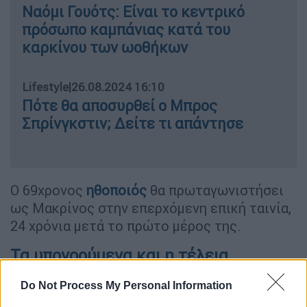
Ναόμι Γουότς: Είναι το κεντρικό
πρόσωπο καμπάνιας κατά του
καρκίνου των ωοθήκων
Lifestyle
|
26.08.2024 16:10
Πότε θα αποσυρθεί ο Μπρος
Σπρίνγκστιν; Δείτε τι απάντησε
Ο 69χρονος
ηθοποιός
θα πρωταγωνιστήσει
ως Μακρίνος στην επερχόμενη επική ταινία,
24 χρόνια μετά το πρώτο μέρος της.
Τα υπονοούμενα και η τέλεια
συνεργασία
Do Not Process My Personal Information
Στο πλαίσιο της προώθησης του έργου, ο