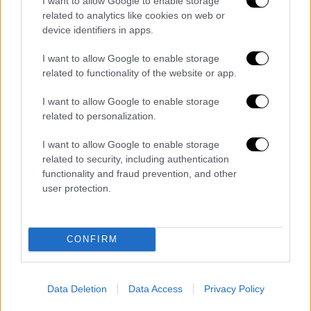
I want to allow Google to enable storage
έμπνευση», σχολίασε. «Όλοι θα πρέπει να
related to analytics like cookies on web or
θέλουμε να νιώθουμε έτσι στα 86 μας».
device identifiers in apps.
Ο Σκοτ, ο οποίος γύρισε την πρώτη
I want to allow Google to enable storage
related to functionality of the website or app.
βραβευμένη με Όσκαρ ταινία «Gladiator» με
πρωταγωνιστές τους Ράσελ Κρόου, Χοακίν
I want to allow Google to enable storage
Φοίνιξ, Κόνι Νίλσεν και άλλους, έχει
related to personalization.
αυτοπεποίθηση για το σίκουελ. «
Είναι το
I want to allow Google to enable storage
καλύτερο πράγμα που έχω κάνει ποτέ
. Eνα
related to security, including authentication
από τα καλύτερα πράγματα. Εχω κάνει
functionality and fraud prevention, and other
μερικά καλά πράγματα... είναι γεμάτο βίαιη
user protection.
δράση», δήλωσε ο βραβευμένος σκηνοθέτης
στο περιοδικό σε ξεχωριστή συνέντευξη.
CONFIRM
EXCLUSIVE ⚔️
#GladiatorII
is "the
best thing I’ve ever made", Ridley
Scott tells Empire.
Data Deletion
Data Access
Privacy Policy