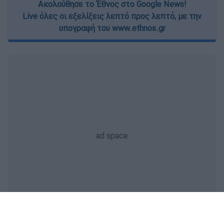
Ακολούθησε το Έθνος στο Google News!
Live όλες οι εξελίξεις λεπτό προς λεπτό, με την
υπογραφή του www.ethnos.gr