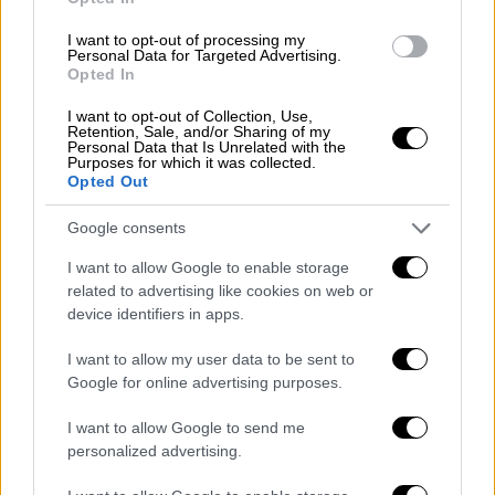
interested in’
I want to opt-out of processing my
https://t.co/nywUhnsTMw
Personal Data for Targeted Advertising.
Opted In
pic.twitter.com/1wA6CJBZDz
I want to opt-out of Collection, Use,
— New York Post (@nypost)
August
Retention, Sale, and/or Sharing of my
Personal Data that Is Unrelated with the
23, 2024
Purposes for which it was collected.
Opted Out
Ο Ουάσινγκτον έχει συνεργαστεί με τον
Google consents
86χρονο Σκοτ και στο παρελθόν. Το δίδυμο
συνεργάστηκε το 2007 στο θρίλερ «American
I want to allow Google to enable storage
related to advertising like cookies on web or
Gangster», συγκεντρώνοντας
αρκετές
device identifiers in apps.
υποψηφιότητες για βραβεία
για τη δουλειά
τους στην ταινία.
I want to allow my user data to be sent to
Google for online advertising purposes.
«
Είχαμε μια εξαιρετική πορεία την πρώτη
φορά και τώρα είμαστε εδώ
. Είναι
I want to allow Google to send me
personalized advertising.
προσηλωμένος. Είναι ενθουσιασμένος με τη
ζωή και την επόμενη ταινία του. Αποτελεί