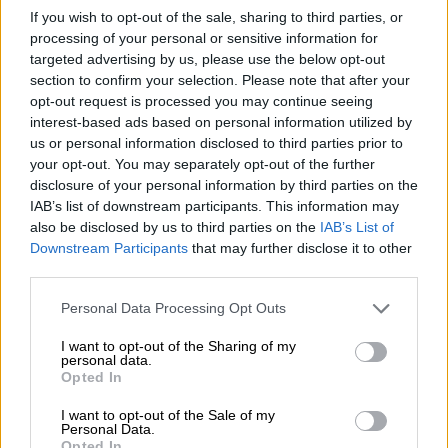
If you wish to opt-out of the sale, sharing to third parties, or
Ουάσινγκτον ομολόγησε ότι δεν
processing of your personal or sensitive information for
ενδιαφέρεται να κάνει νέες ταινίες και ότι
targeted advertising by us, please use the below opt-out
το σίκουελ του «Gladiator» ήταν ένας από
section to confirm your selection. Please note that after your
τους μοναδικούς ρόλους που του άρεσε,
opt-out request is processed you may continue seeing
ωστόσο δεν αποκάλυψε πόσοι άλλοι ρόλοι
interest-based ads based on personal information utilized by
us or personal information disclosed to third parties prior to
βρίσκονται στο μέλλον του.
your opt-out. You may separately opt-out of the further
disclosure of your personal information by third parties on the
«
Μου έχουν απομείνει πολύ λίγες ταινίες
IAB’s list of downstream participants. This information may
που με ενδιαφέρουν και πρέπει να εμπνέομαι
also be disclosed by us to third parties on the
IAB’s List of
από τον σκηνοθέτη, και ο Ρίντλεϊ με
Downstream Participants
that may further disclose it to other
ενέπνευσε τρομερά
», δήλωσε ο Ουάσινγκτον
third parties.
στο «Empire» σχετικά με τους λόγους που
Please note that this website/app uses one or more Google
Personal Data Processing Opt Outs
συμφώνησε να συμμετάσχει στο
services and may gather and store information including but
πολυαναμενόμενο φιλμ.
not limited to your visit or usage behaviour. You may click to
I want to opt-out of the Sharing of my
personal data.
grant or deny consent to Google and its third-party tags to
Opted In
use your data for below specified purposes in below Google
Denzel Washington hints at
consent section.
I want to opt-out of the Sale of my
retirement: ‘There are very few films
Personal Data.
left for me to make that I’m
Opted In