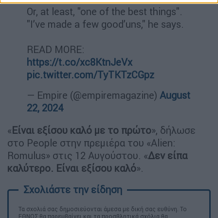
Or, at least, "one of the best things".
"I’ve made a few good’uns," he says.
READ MORE:
https://t.co/xc8KtnJeVx
pic.twitter.com/TyTKTzCGpz
— Empire (@empiremagazine)
August
22, 2024
«
Είναι εξίσου καλό με το πρώτο
», δήλωσε
στο People στην πρεμιέρα του «Alien:
Romulus» στις 12 Αυγούστου. «
Δεν είπα
καλύτερο. Είναι εξίσου καλό
».
Τα σχολιά σας δημοσιεύονται άμεσα με δική σας ευθύνη. Το
ΕΘΝΟΣ θα παρεμβαίνει και τα προσβλητικά σχόλια θα