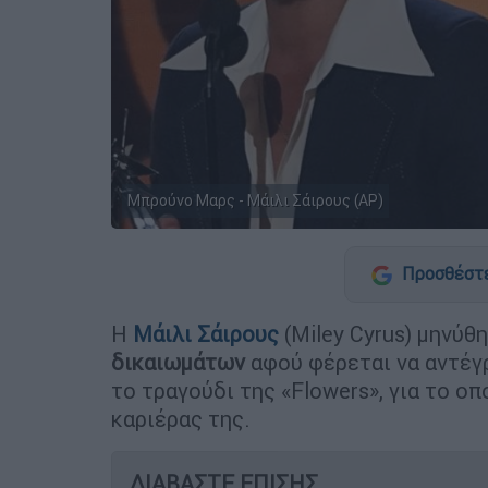
Μπρούνο Μαρς - Μάιλι Σάιρους (AP)
Προσθέστε
Η
Μάιλι Σάιρους
(Miley Cyrus) μηνύθ
δικαιωμάτων
αφού φέρεται να αντέγ
το τραγούδι της «Flowers», για το ο
καριέρας της.
ΔΙΑΒΑΣΤΕ ΕΠΙΣΗΣ