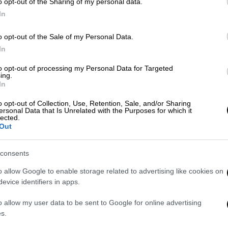
o opt-out of the Sharing of my personal data.
θεση.
In
opying Bruno Mars on Grammy-winning hit
o opt-out of the Sale of my Personal Data.
Nz
pic.twitter.com/gI8dsxUEYq
In
 17, 2024
to opt-out of processing my Personal Data for Targeted
ing.
In
ίστρια
κέρδισε τα πρώτα Grammy της
Χρονιάς» και για την «Καλύτερη Σόλο Ποπ
o opt-out of Collection, Use, Retention, Sale, and/or Sharing
ersonal Data that Is Unrelated with the Purposes for which it
και της Μπίλι Άιλις.
lected.
Out
, αλλά πραγματικά ελπίζω ότι δεν αλλάζει
 χθες
», είπε η Σάιρους παραλαμβάνοντας το
consents
κόσμο ένα Grammy, αλλά όλοι σε αυτόν τον
o allow Google to enable storage related to advertising like cookies on
αρακαλώ μην νομίζετε ότι αυτό είναι
evice identifiers in apps.
o allow my user data to be sent to Google for online advertising
s.