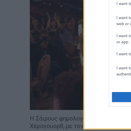
I want 
I want t
web or d
I want t
or app.
I want t
I want t
authenti
Η Σάιρους φημολογείται ότι έγραψε τ
Χέμσγουορθ, με τον οποίο ήταν παντ