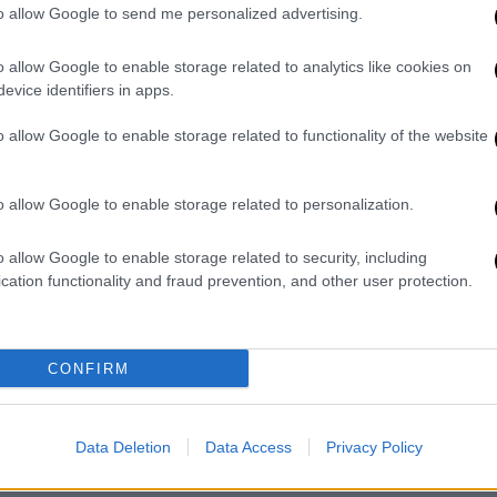
to allow Google to send me personalized advertising.
o allow Google to enable storage related to analytics like cookies on
evice identifiers in apps.
o allow Google to enable storage related to functionality of the website
video
o allow Google to enable storage related to personalization.
o allow Google to enable storage related to security, including
cation functionality and fraud prevention, and other user protection.
CONFIRM
ο τραγούδι για τον πρώην σύζυγό της, Λίαμ
Data Deletion
Data Access
Privacy Policy
ρεμένη από το 2018 έως το 2020.