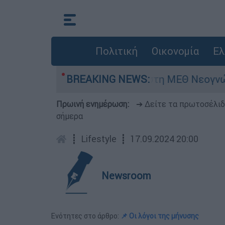
Πολιτική
Οικονομία
Ελ
ρών - Νοσηλευόταν στη ΜΕΘ Νεογνών
BREAKING NEWS:
Mar
Πρωινή ενημέρωση:
➔ Δείτε τα πρωτοσέλι
σήμερα
┋
Lifestyle
┋
17.09.2024 20:00
Newsroom
Ενότητες στο άρθρο:
📌 Οι λόγοι της μήνυσης