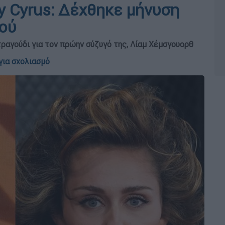
y Cyrus: Δέχθηκε μήνυση
ιού
ραγούδι για τον πρώην σύζυγό της, Λίαμ Χέμσγουορθ
για σχολιασμό