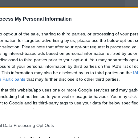
μ διασκεδάζουν μαζί μετά τα βραβεία
ocess My Personal Information
to opt-out of the sale, sharing to third parties, or processing of your per
formation for targeted advertising by us, please use the below opt-out s
r selection. Please note that after your opt-out request is processed y
eing interest-based ads based on personal information utilized by us or
αν στην κατοχή του TMZ, η Tempo Music
disclosed to third parties prior to your opt-out. You may separately opt-
ς επιτυχημένο single της Σάιρους του 2023
losure of your personal information by third parties on the IAB’s list of
. This information may also be disclosed by us to third parties on the
IA
με την μπαλάντα του Μαρς
«When I Was Your
Participants
that may further disclose it to other third parties.
 that this website/app uses one or more Google services and may gath
including but not limited to your visit or usage behaviour. You may click 
 to Google and its third-party tags to use your data for below specifi
χυρίζεται ότι κατέχει μερίδιο των
ogle consent section.
ιού του Μαρς - ισχυρίζεται ότι
το ρεφρέν,
συγχορδιών και οι στίχοι του «Flowers»
l Data Processing Opt Outs
 του τραγουδιστή. Ο Μαρς, ωστόσο,
δεν