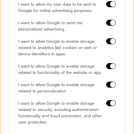
ειλικρινή μου συλλυπητήρια στην
I want to allow my user data to be sent to
Google for online advertising purposes.
οικογένεια... Αναπαύσου εν ειρήνη», έγραψε
στη λεζάντα της ανάρτησής της.
I want to allow Google to send me
personalized advertising.
Η αναγγελία του θανάτου
I want to allow Google to enable storage
Η οικογένεια της Μάγκι Σμιθ έκανε γνωστή
related to analytics like cookies on web or
την είδηση του θανάτου της με μία
device identifiers in apps.
ανακοίνωση, η οποία ανέφερε τα εξής:
I want to allow Google to enable storage
related to functionality of the website or app.
«Με μεγάλη θλίψη ανακοινώνουμε τον
θάνατο της Μάγκι Σμιθ. Έφυγε ειρηνικά από
I want to allow Google to enable storage
τη ζωή στο νοσοκομείο νωρίς σήμερα το
related to personalization.
πρωί, Παρασκευή 27 Σεπτεμβρίου.
Ήταν μαζί
I want to allow Google to enable storage
με τους φίλους και την οικογένειά της στο
related to security, including authentication
τέλος
. Αφήνει πίσω δύο γιους και πέντε
functionality and fraud prevention, and other
αγαπημένα εγγόνια που είναι συντετριμμένα
user protection.
από την απώλεια της εξαιρετικής μητέρας