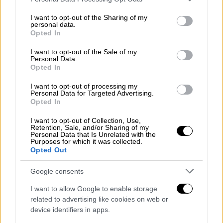
services and may gather and store information including but
not limited to your visit or usage behaviour. You may click to
I want to opt-out of the Sharing of my
personal data.
grant or deny consent to Google and its third-party tags to
Opted In
use your data for below specified purposes in below Google
consent section.
I want to opt-out of the Sale of my
Personal Data.
Opted In
View this post on Instagram
I want to opt-out of processing my
Personal Data for Targeted Advertising.
Opted In
I want to opt-out of Collection, Use,
Retention, Sale, and/or Sharing of my
Personal Data that Is Unrelated with the
Purposes for which it was collected.
Opted Out
Google consents
«Η Μάγκι Σμιθ ήταν μια σπουδαία γυναίκα και
I want to allow Google to enable storage
εξαιρετική ηθοποιός.
Ακόμα δεν μπορώ να
related to advertising like cookies on web or
πιστέψω ότι είχα την τύχη να συνεργαστώ
device identifiers in apps.
με την "μοναδική στο είδος της"
. Τα