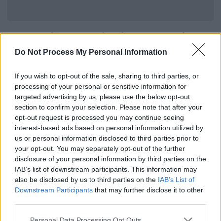
Η Βρετανίδα ηθοποιός πέθανε το πρωί της
Παρασκευής όπως ανακοίνωσε η οικογένειά
Do Not Process My Personal Information
της με ανακοίνωση στα social media.
If you wish to opt-out of the sale, sharing to third parties, or
Η καλή της φίλη κι επίσης, ηθοποιός, Γούπι
processing of your personal or sensitive information for
Γκόλντμπεργκ δημοσίευσε μια κοινή τους
targeted advertising by us, please use the below opt-out
φωτογραφία στον προσωπικό της
section to confirm your selection. Please note that after your
opt-out request is processed you may continue seeing
λογαριασμό στο Instagram από την ταινία
interest-based ads based on personal information utilized by
«Sister Act»
όπου συμπρωταγωνίστησαν
, για
us or personal information disclosed to third parties prior to
να τιμήσει τη μνήμη της.
your opt-out. You may separately opt-out of the further
disclosure of your personal information by third parties on the
IAB’s list of downstream participants. This information may
also be disclosed by us to third parties on the
IAB’s List of
Downstream Participants
that may further disclose it to other
third parties.
Please note that this website/app uses one or more Google
Personal Data Processing Opt Outs