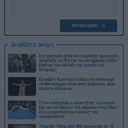
καταχώρηση
Διαβάστε ακόμη
O στρατηγός ήταν σχιζοφρενής, εμμονικός,
πλησίαζε τα 75 όταν τον αντάμωσε η δόξα –
Εκείνος που άλλαξε την πορεία της
Ιστορίας!
Ελισάβετ Κωνσταντινίδου στο ethnos.gr:
«Κάθε πόλεμος είναι ένας εμφύλιος, όλοι
είμαστε αδέλφια»
Στον εισαγγελέα ο ιδιοκτήτης του beach
bar για τον θάνατο του 4χρονου στην Πάρο -
Στο «μικροσκόπιο» ο ρόλος του
ναυαγοσώστη
Τουρνάς: Πάνω από 400 πυρκαγιές σε 10