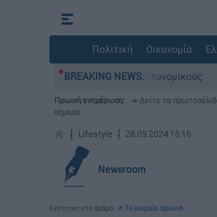
Πολιτική
Οικονομία
Ελ
- Τι αποκάλυψε στους αστυνομικούς
BREAKING NEWS:
Θανατη
Πρωινή ενημέρωση:
➔ Δείτε τα πρωτοσέλι
σήμερα
┋
Lifestyle
┋
28.09.2024 15:16
Newsroom
Ενότητες στο άρθρο:
📌 Το μοιραίο πρωινό