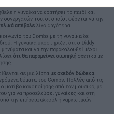
er 27, 2024
θελε η γυναίκα να κρατήσει το παιδί και
 συνεργατών του, οι οποίοι φέρεται να την
τελικά απέβαλε
λίγο αργότερα.
ικοινωνία του Combs με τη γυναίκα δε
ιού. Η γυναίκα υποστηρίζει ότι ο Diddy
ι μηνύματα και να την παρακολουθεί μέχρι
λίσει
ότι θα παραμείνει σιωπηλή
σχετικά με
ησης.
ίθενται σε μια λίστα
με σχεδόν δώδεκα
ερόμενα θύματα του Combs. Πολλές από τις
ο μοτίβο κακοποίησης από τον μουσικό, με
ου για να προσελκύσει γυναίκες και στη
ι υπό την επήρεια αλκοόλ ή ναρκωτικών