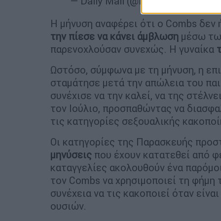
— Daily Mail (@DailyMail)
Septemb
Η μήνυση αναφέρει ότι ο Combs δεν ή
την πίεσε να κάνει άμβλωση
μέσω των
παρενοχλούσαν συνεχώς. Η γυναίκα
Ωστόσο, σύμφωνα με τη μήνυση, η επ
σταμάτησε μετά την απώλεια του παιδ
συνέχισε να την καλεί, να της στέλνε
τον Ιούλιο, προσπαθώντας να διασφα
τις κατηγορίες σεξουαλικής κακοποί
Οι κατηγορίες της Παρασκευής προστ
μηνύσεις
που έχουν κατατεθεί από φ
καταγγελίες ακολουθούν ένα παρόμοι
τον Combs να χρησιμοποιεί τη φήμη τ
συνέχεια να τις κακοποιεί όταν είνα
ουσιών.