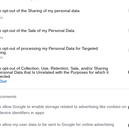
exual assault again by woman who
/t.co/ziiIjjnDx6
o opt-out of the Sharing of my personal data.
In
 27, 2024
o opt-out of the Sale of my Personal Data.
In
πείσει να περάσει τη νύχτα μαζί του. Η
to opt-out of processing my Personal Data for Targeted
α πιεσμένη να ενδώσει στις απαιτήσεις του,
ing.
και κατ’ ιδίαν
.
In
o opt-out of Collection, Use, Retention, Sale, and/or Sharing
, ο οποίος κρατείται χωρίς εγγύηση για
ersonal Data that Is Unrelated with the Purposes for which it
lected.
κής εκμετάλλευσης, φέρεται
να τη νάρκωνε
Out
ρά τη θέλησή της
. Η γυναίκα υποστηρίζει
ει στο δωμάτιο του Diddy με «
άλλους
consents
νεσή της.
o allow Google to enable storage related to advertising like cookies on
Doe αναγκάστηκε να δει τον κατηγορούμενο
evice identifiers in apps.
ιεί άλλες γυναίκες
», αναφέρεται στη
o allow my user data to be sent to Google for online advertising
ναίκα «φοβόταν» τι θα της έκανε ο Combs