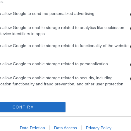
s.
to allow Google to send me personalized advertising.
o allow Google to enable storage related to analytics like cookies on
να πρωί μετά από μία από τις επισκέψεις
evice identifiers in apps.
μι και συνειδητοποίησε ότι
είχε υποστεί
o allow Google to enable storage related to functionality of the website
ναν μελανιές στο σώμα και ένα σημάδι
της.
o allow Google to enable storage related to personalization.
αι να συνέβησαν το 2022, την ίδια χρονιά
ι ο Combs
την άφησε έγκυο, αφού την
o allow Google to enable storage related to security, including
λες ουσίες
που την έκαναν να χάσει τις
cation functionality and fraud prevention, and other user protection.
τη νύχτα, η γυναίκα ανακάλυψε ότι ήταν
έρωσε.
CONFIRM
e got her pregnant during 'years' of sex
pic.twitter.com/cs5q0tBRF1
Data Deletion
Data Access
Privacy Policy