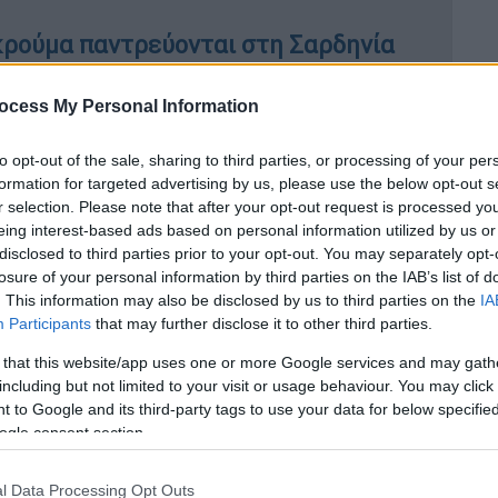
κρούμα παντρεύονται στη Σαρδηνία
ocess My Personal Information
υπέστη σοβαρό ψυχικό τραύμα από τη
to opt-out of the sale, sharing to third parties, or processing of your per
η, όπως υποστηρίζει, αφού ο Combs
την
formation for targeted advertising by us, please use the below opt-out s
ι άλλες ουσίες που την έκαναν να χάσει τις
r selection. Please note that after your opt-out request is processed y
eing interest-based ads based on personal information utilized by us or
 περιλαμβάνονται στη μήνυση που
disclosed to third parties prior to your opt-out. You may separately opt-
Υόρκη από μια γυναίκα με το ψευδώνυμο
losure of your personal information by third parties on the IAB’s list of
ώτα από την εφημερίδα The Independent.
. This information may also be disclosed by us to third parties on the
IA
Participants
that may further disclose it to other third parties.
σε ότι η σχέση τους ξεκίνησε όταν
 that this website/app uses one or more Google services and may gath
 Σύντομα μετά από αυτό, η γυναίκα
including but not limited to your visit or usage behaviour. You may click 
α στέλνει τακτικά συνεργάτες στο σπίτι
 to Google and its third-party tags to use your data for below specifi
τον συναντήσει στις κατοικίες του στο Λος
ogle consent section.
ι.
l Data Processing Opt Outs