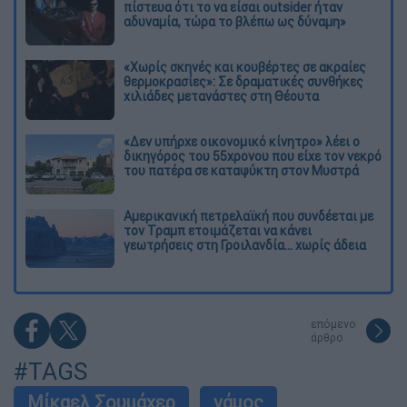
πίστευα ότι το να είσαι outsider ήταν
αδυναμία, τώρα το βλέπω ως δύναμη»
«Χωρίς σκηνές και κουβέρτες σε ακραίες
θερμοκρασίες»: Σε δραματικές συνθήκες
χιλιάδες μετανάστες στη Θέουτα
«Δεν υπήρχε οικονομικό κίνητρο» λέει ο
δικηγόρος του 55χρονου που είχε τον νεκρό
του πατέρα σε καταψύκτη στον Μυστρά
Αμερικανική πετρελαϊκή που συνδέεται με
τον Τραμπ ετοιμάζεται να κάνει
γεωτρήσεις στη Γροιλανδία... χωρίς άδεια
επόμενο
άρθρο
#TAGS
Μίκαελ Σουμάχερ
γάμος