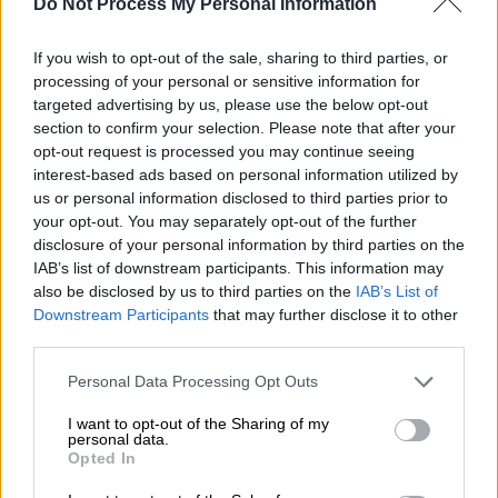
οποίων ο αδελφός του Μίκαελ, Ραλφ
Do Not Process My Personal Information
Σουμάχερ, μαζί με τον σύντροφό του
, Etienne
Bosquet-Cassagne, οι οποίοι συμμετείχαν
If you wish to opt-out of the sale, sharing to third parties, or
processing of your personal or sensitive information for
επίσης στο pre-party που έγινε το απόγευμα
targeted advertising by us, please use the below opt-out
της Παρασκευής στο Mhares Sea Club, στα
section to confirm your selection. Please note that after your
νότια της Πάλμα ντε Μαγιόρκα, με dress
opt-out request is processed you may continue seeing
code το λευκό.
interest-based ads based on personal information utilized by
us or personal information disclosed to third parties prior to
your opt-out. You may separately opt-out of the further
disclosure of your personal information by third parties on the
IAB’s list of downstream participants. This information may
also be disclosed by us to third parties on the
IAB’s List of
Downstream Participants
that may further disclose it to other
third parties.
Please note that this website/app uses one or more Google
Personal Data Processing Opt Outs
services and may gather and store information including but
not limited to your visit or usage behaviour. You may click to
I want to opt-out of the Sharing of my
personal data.
grant or deny consent to Google and its third-party tags to
Opted In
use your data for below specified purposes in below Google
consent section.