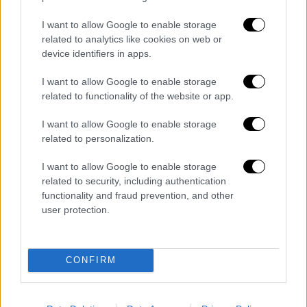
ατύχημα που είχε στο σκι πριν από μία
δεκαετία.
I want to allow Google to enable storage
related to analytics like cookies on web or
Σημειώνεται ότι το 2020 είχε αναφερθεί
device identifiers in apps.
πως η οικογένεια περνούσε χρόνο στην εν
I want to allow Google to enable storage
λόγω βίλα στη Μαγιόρκα, την οποία
related to functionality of the website or app.
απέκτησε η Κορίνα
για 27 εκατομμύρια λίρες
,
σύμφωνα με τη γερμανική ταμπλόιντ Bild. Το
I want to allow Google to enable storage
ακίνητο βρίσκεται στο πολυτελές κτήμα Las
related to personalization.
Brisas, κοντά στο Andratx, στη νοτιοδυτική
I want to allow Google to enable storage
Μαγιόρκα και διαθέτει υπερσύγχρονες
related to security, including authentication
ανέσεις, όπως δύο πισίνες, ελικοδρόμιο,
functionality and fraud prevention, and other
γυμναστήριο και έναν τεράστιο κήπο με
user protection.
φοίνικες.
Michael Schumacher's daughter,
CONFIRM
Gina, ties the knot with her boyfriend
Iain Bethke at the family's luxury