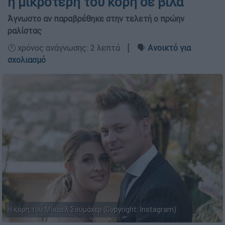
η μικρότερη του κόρη σε βίλα
Άγνωστο αν παραβρέθηκε στην τελετή ο πρώην
ραλίστας
🕛 χρόνος ανάγνωσης: 2 λεπτά ┋ 🗣️
Ανοικτό για
σχολιασμό
Η κόρη του Μίκαελ Σουμάχερ (Copyright: Instagram)