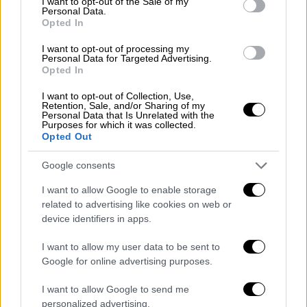
I want to opt-out of the Sale of my
Personal Data.
View this post on Instagram
Opted In
I want to opt-out of processing my
Personal Data for Targeted Advertising.
Opted In
I want to opt-out of Collection, Use,
Retention, Sale, and/or Sharing of my
Personal Data that Is Unrelated with the
Purposes for which it was collected.
Opted Out
Η Τζίνα και ο Ιεν, που μοιράζονται κοινό
Google consents
πάθος για την ιππασία, επισημοποίησαν τη
σχέση τους έπειτα από σχεδόν επτά χρόνια
I want to allow Google to enable storage
γνωριμίας. Παρά τα δημοσιεύματα,
δεν
related to advertising like cookies on web or
device identifiers in apps.
υπήρξε επιβεβαίωση αν ο πατέρας της Τζίνα,
Μίκαελ Σουμάχερ, ήταν παρών στην
I want to allow my user data to be sent to
εκδήλωση
. Ο Σουμάχερ, ο οποίος πρόσφατα
Google for online advertising purposes.
γιόρτασε τα 55α γενέθλιά του, παραμένει
I want to allow Google to send me
μακριά από τη δημόσια ζωή μετά το σοβαρό
personalized advertising.