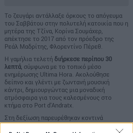
Το ζευγάρι αντάλλαξε όρκους το απόγευμα
του Σαββάτου στην πολυτελή κατοικία που η
μητέρα της Τζίνα, Κορίνα Σουμάχερ,
απέκτησε το 2017 από τον πρόεδρο της
Ρεάλ Μαδρίτης, Φλορεντίνο Πέρεθ.
Η γαμήλια τελετή
διήρκεσε περίπου 30
λεπτά
, σύμφωνα με το τοπικό μέσο
ενημέρωσης Ultima Hora. Ακολούθησε
δείπνο και γλέντι με ζωντανή μουσική
κάντρι, δημιουργώντας μια μοναδική
ατμόσφαιρα για τους καλεσμένους στο
κτήμα στο Port d'Andratx.
Στη δεξίωση παρευρέθηκαν κοντινά
πρόσωπα της οικογένειας,
μεταξύ των