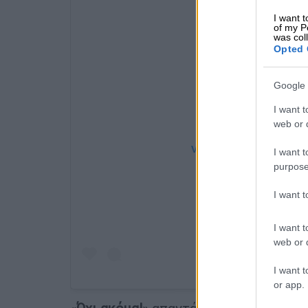
I want t
of my P
was col
Opted 
Google 
I want t
web or d
View this post on Instag
I want t
purpose
I want 
I want t
web or d
I want t
or app.