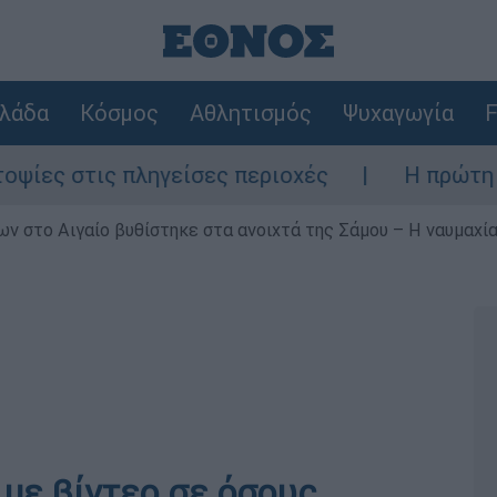
λάδα
Κόσμος
Αθλητισμός
Ψυχαγωγία
F
 πληγείσες περιοχές
Η πρώτη δήλωση της
ν στο Αιγαίο βυθίστηκε στα ανοιχτά της Σάμου – Η ναυμαχία 
 με βίντεο σε όσους