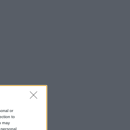
sonal or
ection to
ou may
 personal