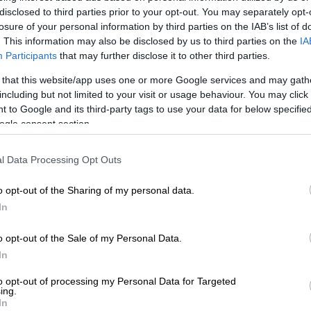
τάσιαν ζητάει την αποφυλάκιση των
disclosed to third parties prior to your opt-out. You may separately opt-
losure of your personal information by third parties on the IAB’s list of
. This information may also be disclosed by us to third parties on the
IA
Participants
that may further disclose it to other third parties.
 that this website/app uses one or more Google services and may gath
 βρίσκεται σε ένα ιδιωτικό τζετ τυλιγμένη
including but not limited to your visit or usage behaviour. You may click 
 to Google and its third-party tags to use your data for below specifi
 στην ανακοίνωση του πιλότου, η οποία
ogle consent section.
 for Christmas Is You».
l Data Processing Opt Outs
o opt-out of the Sharing of my personal data.
τε προς τον Βόρειο Πόλο» ακούγεται να
In
όταν ξαφνικά το τραγούδι διακόπτεται.
o opt-out of the Sale of my Personal Data.
In
to opt-out of processing my Personal Data for Targeted
ing.
In