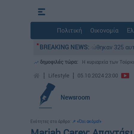
Πολιτική
Οικονομία
Ελ
ν «κόκκινα» - Ολοκληρώθηκαν 325 αυτοψίες στις
BREAKING NEWS:
δημοφιλές τώρα:
Η κυριαρχία των Τούρκω
┋
Lifestyle
┋
05.10.2024 23:00
Newsroom
Ενότητες στο άρθρο:
📌 «Όχι ακόμα!»
Mariah Carey: Απαντάει