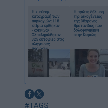
Η «μαύρη»
Η πρώτη δήλωση
καταγραφή των
της οικογένειας
πυρκαγιών: 118
της 38χρονης
κτίρια κρίθηκαν
Βρετανίδας που
«κόκκινα» -
δολοφονήθηκε
Ολοκληρώθηκαν
στην Κυψέλη
325 αυτοψίες στις
πληγείσες
περιοχές
#TAGS