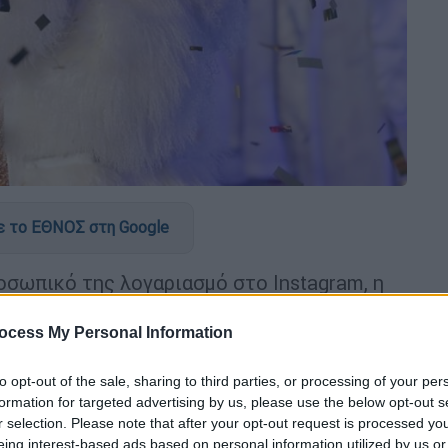
 το ΕΘΝΟΣ στη Google
οσωπικό της λογαριασμό στο Instagram, η
άια Κάρεϊ
(Mariah Carey) υπενθυμίζει στους
κόμα» η ώρα για την περίοδο των γιορτών
.
ocess My Personal Information
to opt-out of the sale, sharing to third parties, or processing of your per
formation for targeted advertising by us, please use the below opt-out s
r selection. Please note that after your opt-out request is processed y
eing interest-based ads based on personal information utilized by us or