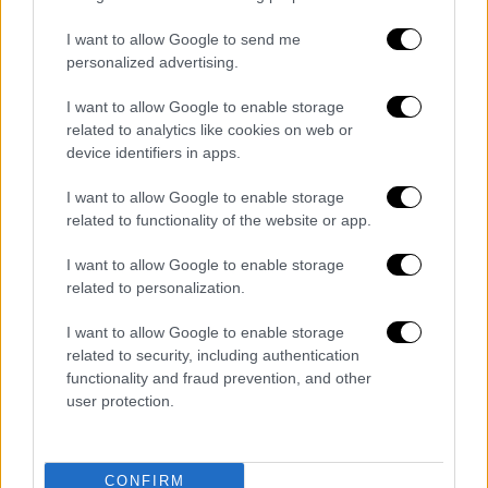
Το ζευγάρι έφτασε στη Ζώνη Ασφαλείας και
αφού έλαβε καταθέσεις και από τα δύο μέρη
I want to allow Google to send me
και αξιολόγησε τους υποτιθέμενους
personalized advertising.
τραυματισμούς
- τους οποίους, σύμφωνα με
I want to allow Google to enable storage
το TMZ, υπέστη ο σύντροφος της Francesca
related to analytics like cookies on web or
- το Beverly Hills PD τη συνέλαβε για
device identifiers in apps.
ενδοοικογενειακή βία.
I want to allow Google to enable storage
Ο φίλος της
αρνήθηκε την ιατρική βοήθεια
related to functionality of the website or app.
και η Francesca
αφέθηκε ελεύθερη
από την
I want to allow Google to enable storage
αστυνομία αφού κατέβαλε εγγύηση 50.000
related to personalization.
δολαρίων, ανέφερε το TMZ. Οι αρχές
I want to allow Google to enable storage
επιβολής του νόμου δεν αποκάλυψαν την
related to security, including authentication
ταυτότητα του φερόμενου θύματος
functionality and fraud prevention, and other
σύμφωνα με τη νομοθεσία της Καλιφόρνια.
user protection.
Η Francesca είναι σε σχέση με τον
ηθοποιό
Alexander Wraith, αν και δεν είναι ξεκάθαρο
CONFIRM