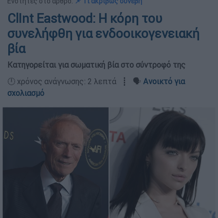
Ενότητες στο άρθρο:
📌 Τι ακριβώς συνέβη
ClInt Eastwood: Η κόρη του
συνελήφθη για ενδοοικογενειακή
βία
Κατηγορείται για σωματική βία στο σύντροφό της
🕛 χρόνος ανάγνωσης: 2 λεπτά ┋ 🗣️
Ανοικτό για
σχολιασμό