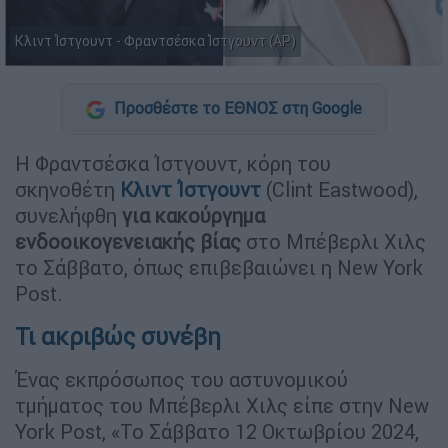
Κλιντ Ίστγουντ - Φραντσέσκα Ίστγουντ (AP)
Προσθέστε το ΕΘΝΟΣ στη Google
Η Φραντσέσκα Ίστγουντ, κόρη του
σκηνοθέτη
Κλιντ Ίστγουντ
(Clint Eastwood),
συνελήφθη
για κακούργημα
ενδοοικογενειακής βίας
στο Μπέβερλι Χιλς
το Σάββατο, όπως επιβεβαιώνει η New York
Post.
Τι ακριβώς συνέβη
Ένας εκπρόσωπος του αστυνομικού
τμήματος του Μπέβερλι Χιλς είπε στην New
York Post, «Το Σάββατο 12 Οκτωβρίου 2024,