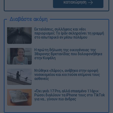
καταχώρηση
Διαβάστε ακόμη
Εκτελέσεις, συλλήψεις και νέοι
περιορισμοί: Το Ιράν σκληραίνει τη γραμμή
στο εσωτερικό εν μέσω πολέμου
Η πρώτη δήλωση της οικογένειας της
38χρονης Βρετανίδας που δολοφονήθηκε
στην Κυψέλη
Ντύθηκε «Χάρος», ανέβηκε στην οροφή
νοσοκομείου και κοιτούσε επίμονα τους
ασθενείς
«Όχι γκέι 17 Pro, αλλά σπασμένο 11άρι»:
Ρώσοι διαλύουν τα iPhone τους στο TikTok
για να... γίνουν πιο άνδρες