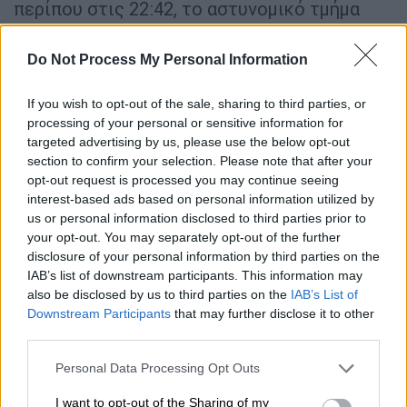
περίπου στις 22:42, το αστυνομικό τμήμα
του Μπέβερλι Χιλς απάντησε στη «Ζώνη
Ασφαλείας» στο 464 North Rexford Drive
Do Not Process My Personal Information
(BHPD HQ) για μια ραδιοφωνική κλήση για
ένα πιθανό περιστατικό ενδοοικογενειακής
If you wish to opt-out of the sale, sharing to third parties, or
processing of your personal or sensitive information for
βίας».
targeted advertising by us, please use the below opt-out
section to confirm your selection. Please note that after your
«Οι αξιωματικοί διεξήγαγαν έρευνα και με
opt-out request is processed you may continue seeing
βάση δηλώσεις και τραυματισμούς, η
interest-based ads based on personal information utilized by
Francesca Ruth Fisher Eastwood του Λος
us or personal information disclosed to third parties prior to
Άντζελες
συνελήφθη για κακούργημα
, PC
your opt-out. You may separately opt-out of the further
273.5 – Domestic Violence, και κρατήθηκε
disclosure of your personal information by third parties on the
IAB’s list of downstream participants. This information may
στη φυλακή BHPD», πρόσθεσε ο
also be disclosed by us to third parties on the
IAB’s List of
εκπρόσωπος.
Downstream Participants
that may further disclose it to other
third parties.
Σύμφωνα με το ρεπορτάζ, η Φραντσέσκα
είχε
Please note that this website/app uses one or more Google
λεκτική διαμάχη με τον φίλο της
ενώ
Personal Data Processing Opt Outs
services and may gather and store information including but
οδηγούσε στο Μπέβερλι Χιλς. Ο καυγάς
not limited to your visit or usage behaviour. You may click to
I want to opt-out of the Sharing of my