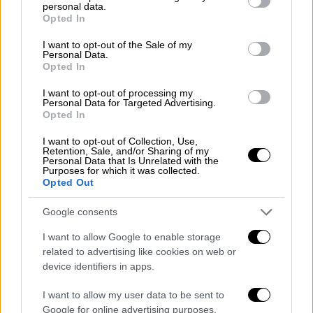
φέρεται να κλιμακώθηκε και έγινε
personal data.
grant or deny consent to Google and its third-party tags to
Opted In
σωματικός. Σε εκείνο το σημείο, ο φίλος
use your data for below specified purposes in below Google
της Francesca
φέρεται να κάλεσε την
consent section.
I want to opt-out of the Sale of my
Personal Data.
αστυνομία
, η οποία τον συμβούλεψε να
Opted In
οδηγήσει σε αυτό που είναι γνωστό ως
I want to opt-out of processing my
«Safety Zone» έξω από το αστυνομικό τμήμα
Personal Data for Targeted Advertising.
του Beverly Hills, ώστε να μπορέσει να
Opted In
μιλήσει με τους αστυνομικούς.
I want to opt-out of Collection, Use,
Retention, Sale, and/or Sharing of my
Personal Data that Is Unrelated with the
Clint Eastwood’s daughter Francesca
Purposes for which it was collected.
arrested for felony domestic
Opted Out
violence in Beverly Hills
Google consents
https://t.co/cI7rZjKp6O
pic.twitter.com/VMRjcacQr7
I want to allow Google to enable storage
related to advertising like cookies on web or
— New York Post (@nypost)
October
device identifiers in apps.
15, 2024
I want to allow my user data to be sent to
Google for online advertising purposes.