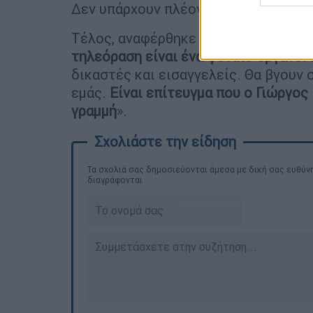
Δεν υπάρχουν πλέον ταμπού, να πέσου
Τέλος, αναφέρθηκε στη σύγχρονη τη
τηλεόραση είναι ένα φονικό όργανο
.
δικαστές και εισαγγελείς. Θα βγουν
εμάς.
Είναι επίτευγμα που ο Γιώργος
γραμμή
».
Τα σχολιά σας δημοσιεύονται άμεσα με δική σας ευθύνη
διαγράφονται