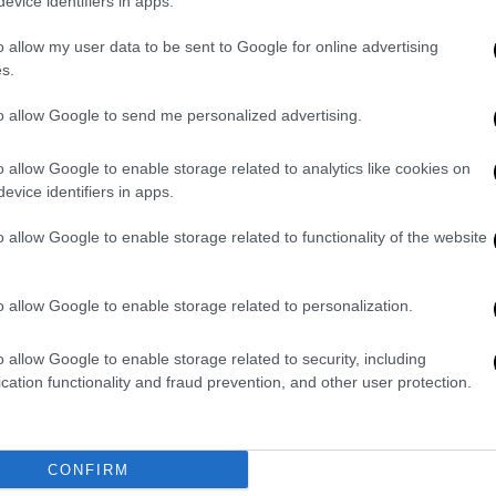
evice identifiers in apps.
o allow my user data to be sent to Google for online advertising
s.
to allow Google to send me personalized advertising.
o allow Google to enable storage related to analytics like cookies on
evice identifiers in apps.
o allow Google to enable storage related to functionality of the website
o allow Google to enable storage related to personalization.
o allow Google to enable storage related to security, including
cation functionality and fraud prevention, and other user protection.
δήσει εκεί τραγουδιστές και τραγουδιστές.
 Πάολα; Μόνο ο Σαββόπουλος; Κάποτε τα
CONFIRM
 πέντε τραγουδιστές, τώρα όλη η Ελλάδα
.