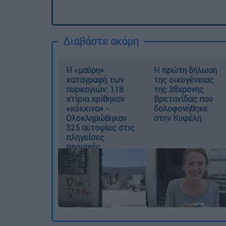
Διαβάστε ακόμη
Η «μαύρη»
Η πρώτη δήλωση
καταγραφή των
της οικογένειας
πυρκαγιών: 118
της 38χρονης
κτίρια κρίθηκαν
Βρετανίδας που
«κόκκινα» -
δολοφονήθηκε
Ολοκληρώθηκαν
στην Κυψέλη
325 αυτοψίες στις
πληγείσες
περιοχές