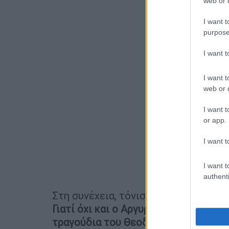
web or d
I want t
purpose
I want 
I want t
web or d
I want t
or app.
I want t
I want t
authenti
Στη συνέχεια, τόνισε: «Έχουν τραγου
Γιατί όχι και ο Αργυρός; Γιατί όχι η
τραγούδια του Θεοδωράκη τα έλεγαν