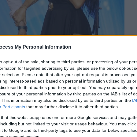
ocess My Personal Information
to opt-out of the sale, sharing to third parties, or processing of your per
formation for targeted advertising by us, please use the below opt-out s
 το ΕΘΝΟΣ στη Google
r selection. Please note that after your opt-out request is processed y
eing interest-based ads based on personal information utilized by us or
την εκπομπή «Breakfast at Star» και
disclosed to third parties prior to your opt-out. You may separately opt-
εις του στις συναυλίες, ενώ εξέφρασε
την
losure of your personal information by third parties on the IAB’s list of
. This information may also be disclosed by us to third parties on the
IA
υ εμφανίζονται στο Ηρώδειο
.
Participants
that may further disclose it to other third parties.
 that this website/app uses one or more Google services and may gath
including but not limited to your visit or usage behaviour. You may click 
 to Google and its third-party tags to use your data for below specifi
ogle consent section.