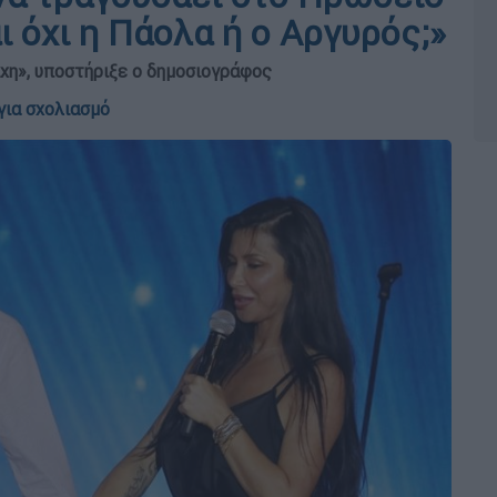
 όχι η Πάολα ή ο Αργυρός;»
ίχη», υποστήριξε ο δημοσιογράφος
για σχολιασμό