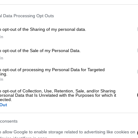
 ύπνο μου την Άννα Παναγιωτοπούλου
l Data Processing Opt Outs
o opt-out of the Sharing of my personal data.
In
 εμφανίζονται λαϊκοί
o opt-out of the Sale of my Personal Data.
»
In
γράφος
δεν καταλαβαίνει τον λόγο που
to opt-out of processing my Personal Data for Targeted
ing.
 του έντεχνου ρεπερτορίου
και όχι του
In
εμφανίζονται λαϊκοί τραγουδιστές στο
ιο από την Ειρήνη Παπά.
Επιτέλους, τι
o opt-out of Collection, Use, Retention, Sale, and/or Sharing
ersonal Data that Is Unrelated with the Purposes for which it
ολη, είναι ένα ρωμαϊκό κτίσμα
», είπε
lected.
Out
consents
o allow Google to enable storage related to advertising like cookies on