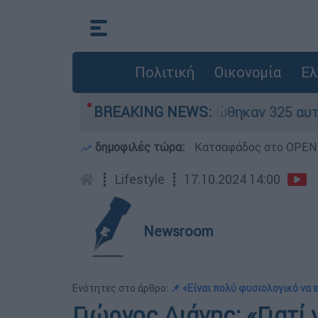
Πολιτική
Οικονομία
Ελ
αν «κόκκινα» - Ολοκληρώθηκαν 325 αυτοψίες στι
BREAKING NEWS:
δημοφιλές τώρα:
Κατσαφάδος στο OPEN: 
┋
Lifestyle
┋
17.10.2024 14:00
Newsroom
Ενότητες στο άρθρο:
📌 «Είναι πολύ φυσιολογικό να
Γιώργος Λιάνης: «Γιατί