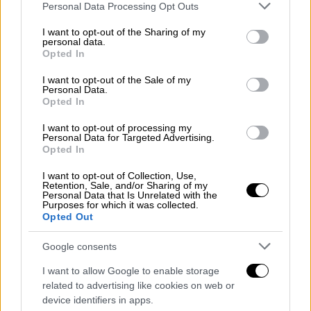
Please note that this website/app uses one or more Google
μαζί συνυπάρχουμε και υπάρχει μια αγάπη και
Personal Data Processing Opt Outs
services and may gather and store information including but
μια εκτίμηση» ανέφερε, αρχικά, η
not limited to your visit or usage behaviour. You may click to
I want to opt-out of the Sharing of my
παρουσιάστρια και ηθοποιός.
personal data.
grant or deny consent to Google and its third-party tags to
Opted In
use your data for below specified purposes in below Google
«Επειδή όμως εγώ λίγο μπερδευόμουν,
consent section.
I want to opt-out of the Sale of my
προφανώς, με το ποιος έχει τον τίτλο και
Personal Data.
Opted In
ποιον αποκαλώ έτσι, τον είχα ρωτήσει αλλά
δεν χρειάζεται να τον ρωτήσω τελικά.
Είναι
I want to opt-out of processing my
Personal Data for Targeted Advertising.
πάνω και από μπαμπάς. Ο Χρήστος είναι το
Opted In
σπίτι μου
» συμπλήρωσε.
I want to opt-out of Collection, Use,
Retention, Sale, and/or Sharing of my
Personal Data that Is Unrelated with the
Purposes for which it was collected.
Opted Out
Google consents
I want to allow Google to enable storage
related to advertising like cookies on web or
device identifiers in apps.