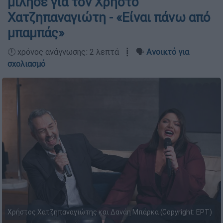
μίλησε για τον Χρήστο
Χατζηπαναγιώτη - «Είναι πάνω από
μπαμπάς»
🕛 χρόνος ανάγνωσης: 2 λεπτά ┋ 🗣️
Ανοικτό για
σχολιασμό
Χρήστος Χατζηπαναγιώτης και Δανάη Μπάρκα (Copyright: ΕΡΤ)