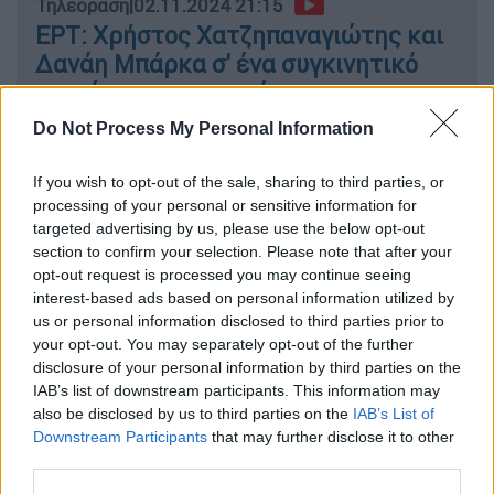
Τηλεόραση
|
02.11.2024 21:15
ΕΡΤ: Χρήστος Χατζηπαναγιώτης και
Δανάη Μπάρκα σ' ένα συγκινητικό
ντουέτο στην πρεμιέρα της
εκπομπής «Παρέα»
Do Not Process My Personal Information
If you wish to opt-out of the sale, sharing to third parties, or
processing of your personal or sensitive information for
Κατά τη διάρκεια της εκπομπής, η
Δανάη
targeted advertising by us, please use the below opt-out
section to confirm your selection. Please note that after your
Μπάρκα
και ο
Χρήστος Χατζηπαναγιώτης
opt-out request is processed you may continue seeing
μίλησαν για το ιδιαίτερο δέσιμό τους.
interest-based ads based on personal information utilized by
us or personal information disclosed to third parties prior to
«Σ' ένα ταξίδι τον είχα ρωτήσει αν μπορώ να
your opt-out. You may separately opt-out of the further
τον λέω μπαμπά και μου είχε απαντήσει ότι
disclosure of your personal information by third parties on the
μπορώ να τον λέω όπως θέλω. Φυσικά όμως
IAB’s list of downstream participants. This information may
και έχω τον μπαμπά μου που ποτέ δεν
also be disclosed by us to third parties on the
IAB’s List of
Downstream Participants
that may further disclose it to other
αμφισβητήθηκε αυτό, εννοώ τον βιολογικό
third parties.
μπαμπά. Ίσα - ίσα το υπέροχο είναι ότι όλοι