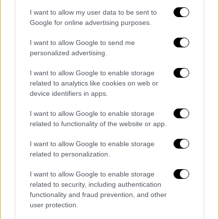
I want to allow my user data to be sent to
Google for online advertising purposes.
«Εγώ ποτέ δεν είχα σκεφτεί ότι θα έχω ένα
I want to allow Google to send me
παιδί. Δεν ήταν μέσα στα πλάνα μου, ποτέ,
personalized advertising.
δεν το είχα σκεφτεί. Όταν λοιπόν ήρθε η
I want to allow Google to enable storage
Βίκυ στη ζωή μου και ήρθε και η Δανάη, αυτό
related to analytics like cookies on web or
το
μεγάλωμα ενός παιδιού άρχισε να γίνεται
device identifiers in apps.
και λίγο μια αυτοψυχανάλυση για μένα
.
Δηλαδή εκπαιδεύτηκα μέσα από το
I want to allow Google to enable storage
related to functionality of the website or app.
μεγάλωμα της Δανάης. Έμαθα, την έμαθα και
με έμαθε. Είναι μια ωραία περιπέτεια αυτή.
I want to allow Google to enable storage
Υπάρχει μεγάλη αγάπη, αγαπηθήκαμε πολύ»
related to personalization.
πρόσθεσε ο Χρήστος Χατζηπαναγιώτης με
I want to allow Google to enable storage
τη Δανάη Μπάρκα να μην μπορεί να
related to security, including authentication
συγκρατήσει τα δάκριά της.
functionality and fraud prevention, and other
user protection.