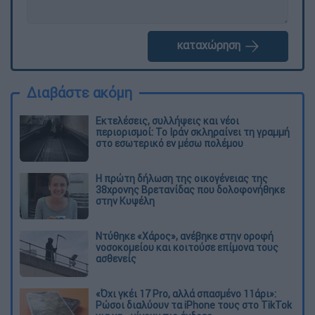
καταχώρηση
Διαβάστε ακόμη
Εκτελέσεις, συλλήψεις και νέοι
περιορισμοί: Το Ιράν σκληραίνει τη γραμμή
στο εσωτερικό εν μέσω πολέμου
Η πρώτη δήλωση της οικογένειας της
38χρονης Βρετανίδας που δολοφονήθηκε
στην Κυψέλη
Ντύθηκε «Χάρος», ανέβηκε στην οροφή
νοσοκομείου και κοιτούσε επίμονα τους
ασθενείς
«Όχι γκέι 17 Pro, αλλά σπασμένο 11άρι»:
Ρώσοι διαλύουν τα iPhone τους στο TikTok