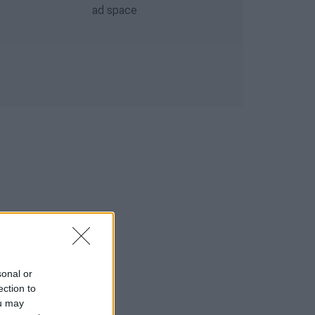
sonal or
ection to
ou may