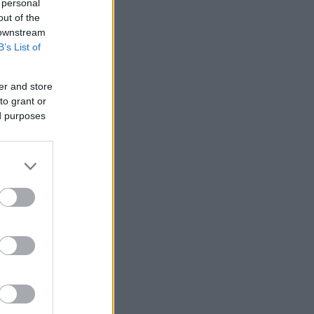
 personal
out of the
 downstream
B’s List of
er and store
to grant or
ed purposes