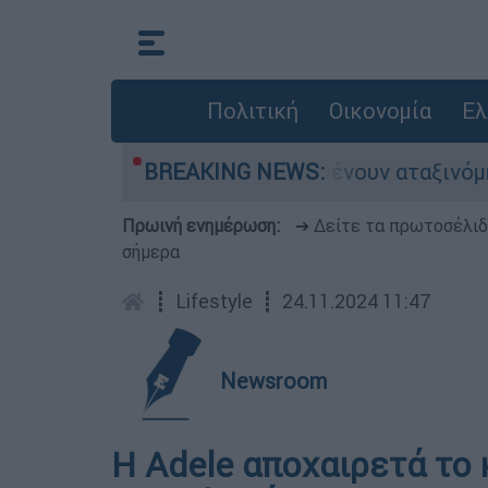
Πολιτική
Οικονομία
Ελ
λιάδες αυτοκίνητα παραμένουν αταξινόμητα - Λύ
BREAKING NEWS:
Πρωινή ενημέρωση:
➔ Δείτε τα πρωτοσέλι
σήμερα
┋
Lifestyle
┋
24.11.2024 11:47
Newsroom
Η Adele αποχαιρετά το 