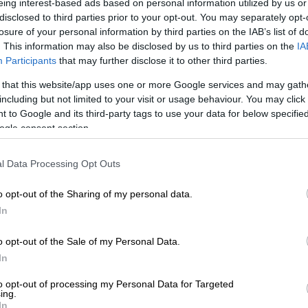
eing interest-based ads based on personal information utilized by us or
disclosed to third parties prior to your opt-out. You may separately opt-
losure of your personal information by third parties on the IAB’s list of
. This information may also be disclosed by us to third parties on the
IA
Participants
that may further disclose it to other third parties.
 that this website/app uses one or more Google services and may gath
including but not limited to your visit or usage behaviour. You may click 
 to Google and its third-party tags to use your data for below specifi
 το ΕΘΝΟΣ στη Google
ogle consent section.
ροκροτήθηκε στη σκηνή του
Colosseum at
l Data Processing Opt Outs
ow «
Weekends With Adele
», η
Adele
o opt-out of the Sharing of my personal data.
νό της για ένα μεγάλο διάστημα.
In
υναυλίες,
αλλά εμπειρίες γεμάτες
o opt-out of the Sale of my Personal Data.
γήσεις
. Όμως, η ψυχή και το σώμα της
In
to opt-out of processing my Personal Data for Targeted
 Σαββατοκύριακο εντελώς ζωντανά είναι
ing.
In