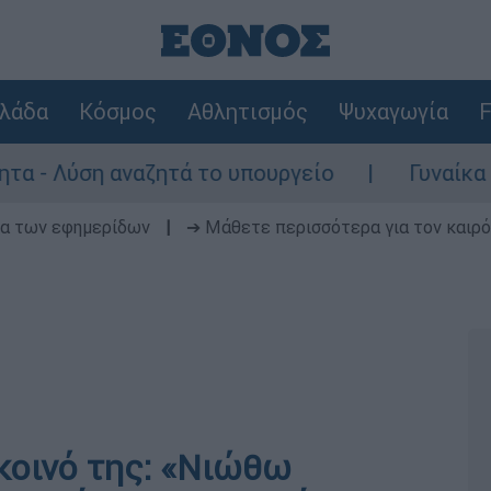
λάδα
Κόσμος
Αθλητισμός
Ψυχαγωγία
F
ση αναζητά το υπουργείο
Γυναίκα χωρίς τ
δα των εφημερίδων
|
➔ Μάθετε περισσότερα για τον καιρό
κοινό της: «Νιώθω