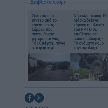
Διαβάστε ακόμη
Σοκαριστικό
Νέα κλιμάκωση: Η
βίντεο από το
Μόσχα δείχνει
τροχαίο στις
«άμεση εμπλοκή»
Σέρρες που
του ΝΑΤΟ σε
σκοτώθηκαν
επιθέσεις σε
μητέρα και γιος:
ρωσικό έδαφος -
Το ΙΧ πέφτει πάνω
Τα ονόματα και ο
στο φορτηγό
«εγκέφαλος»