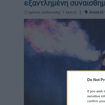
εξαντλημένη συναισθημ
🕛 χρόνος ανάγνωσης: 1 λεπτό ┋ 🗣️
Ανοικτό 
Do Not Pr
If you wish 
sensitive in
confirm you