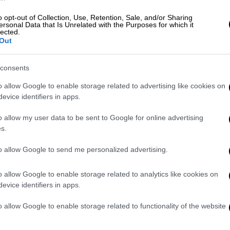
πολύ, πολύ ευαίσθητη και συναισθηματική.
 τις συναυλίες. Και παίρνω κάθε άτομο σε
o opt-out of Collection, Use, Retention, Sale, and/or Sharing
ersonal Data that Is Unrelated with the Purposes for which it
παίρνω μαζί μου στο σπίτι» είπε σε
lected.
Out
νιση, μοιάζει με τη γυναίκα που ταΐζει
consents
ιγράφοντας την «
κουρελιασμένη
» εικόνα της
o allow Google to enable storage related to advertising like cookies on
evice identifiers in apps.
s' emotionally and physically after two-
o allow my user data to be sent to Google for online advertising
battered' - as star prepares to finally
s.
alace
https://t.co/SaaIeDa0F6
to allow Google to send me personalized advertising.
lCeleb)
November 23, 2024
o allow Google to enable storage related to analytics like cookies on
ωση στους θαυμαστές και την οικογένειά
evice identifiers in apps.
ια τον χρόνο που σκοπεύει ν' αφιερώσει
o allow Google to enable storage related to functionality of the website
– όπως άφησε να εννοηθεί –
σ' ένα νέο μέλος