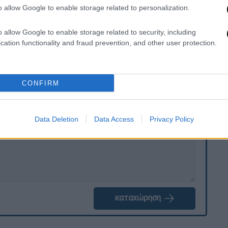
o allow Google to enable storage related to personalization.
ντρα μου και να έχω άλλο ένα παιδί» είπε με
ση που την καθόρισε επαγγελματικά αλλά την
o allow Google to enable storage related to security, including
cation functionality and fraud prevention, and other user protection.
CONFIRM
. Το ΕΘΝΟΣ θα παρεμβαίνει και τα προσβλητικά σχόλια θα
Data Deletion
Data Access
Privacy Policy
καταχώρηση